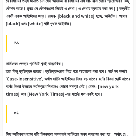
যে বিষয়টির তথ্য জানতে চান সেই আইটেম বা বিষয়টির নাম সার্চ বক্সে দেয়ার প্রয়োজনীয় কিছু
কৌশল আছে। মূলত সে কৌশলগুলো নিয়েই এ লেখা। এ লেখায় ব্যবহার করা সব [ ] বন্ধনীই
একটি একক আইটেমের জন্য। যেমন- [black and white] হচ্ছে, আইটেম। আবার
[black] এবং [white] দুটি পৃথক আইটেম।
০১.
সার্চিংয়ের ক্ষেত্রে প্রতিটি শব্দই বাস্তবিক।
তবে কিছু ব্যতিক্রম রয়েছে। ব্যতিক্রমগুলো নিয়ে পরে আলোচনা করা হবে। সার্চ সব সময়ই
‘Case-Insensitive’, অর্থাৎ সার্চিং আইটেমের বিষয় বড় হাতের বর্ণের কিংবা ছোট হাতের
বর্ণের কিংবা উভয়ের সংমিশ্রণে লিখলেও কোনো সমস্যা নেই। যেমন- [new york
times] আর [New York Times]-এর সার্চের ফল একই হবে।
০২.
কিছু ব্যতিক্রম ছাড়া যতি চিহ্নগুলো সবসময়ই সার্চিংয়ের জন্য অগ্রাহ্য করা হয়। অর্থাৎ @,