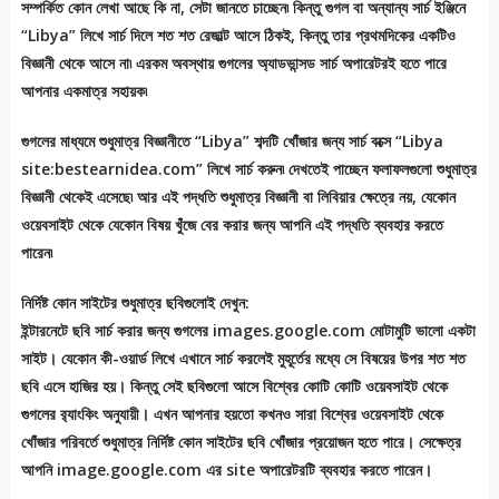
সম্পর্কিত কোন লেখা আছে কি না, সেটা জানতে চাচ্ছেন৷ কিন্তু গুগল বা অন্যান্য সার্চ ইঞ্জিনে
“Libya” লিখে সার্চ দিলে শত শত রেজাল্ট আসে ঠিকই, কিন্তু তার প্রথমদিকের একটিও
বিজ্ঞানী থেকে আসে না৷ এরকম অবস্থায় গুগলের অ্যাডভান্সড সার্চ অপারেটরই হতে পারে
আপনার একমাত্র সহায়ক৷
গুগলের মাধ্যমে শুধুমাত্র বিজ্ঞানীতে “Libya” শব্দটি খোঁজার জন্য সার্চ বক্সে “Libya
site:bestearnidea.com” লিখে সার্চ করুন৷ দেখতেই পাচ্ছেন ফলাফলগুলো শুধুমাত্র
বিজ্ঞানী থেকেই এসেছে৷ আর এই পদ্ধতি শুধুমাত্র বিজ্ঞানী বা লিবিয়ার ক্ষেত্রে নয়, যেকোন
ওয়েবসাইট থেকে যেকোন বিষয় খুঁজে বের করার জন্য আপনি এই পদ্ধতি ব্যবহার করতে
পারেন৷
নির্দিষ্ট কোন সাইটের শুধুমাত্র ছবিগুলোই দেখুন:
ইন্টারনেটে ছবি সার্চ করার জন্য গুগলের images.google.com মোটামুটি ভালো একটা
সাইট। যেকোন কী-ওয়ার্ড লিখে এখানে সার্চ করলেই মুহূর্তের মধ্যে সে বিষয়ের উপর শত শত
ছবি এসে হাজির হয়। কিন্তু সেই ছবিগুলো আসে বিশ্বের কোটি কোটি ওয়েবসাইট থেকে
গুগলের র‌্যাংকিং অনুযায়ী। এখন আপনার হয়তো কখনও সারা বিশ্বের ওয়েবসাইট থেকে
খোঁজার পরিবর্তে শুধুমাত্র নির্দিষ্ট কোন সাইটের ছবি খোঁজার প্রয়োজন হতে পারে। সেক্ষেত্র
আপনি image.google.com এর site অপারেটরটি ব্যবহার করতে পারেন।