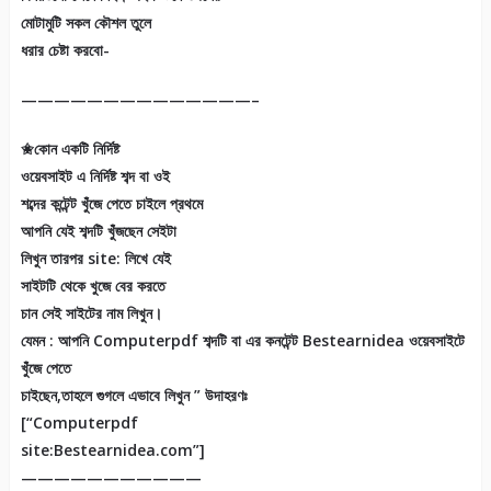
মোটামুটি সকল কৌশল তুলে
ধরার চেষ্টা করবো-
——————————————–
✬কোন একটি নির্দিষ্ট
ওয়েবসাইট এ নির্দিষ্ট শব্দ বা ওই
শব্দের কন্টেন্ট খুঁজে পেতে চাইলে প্রথমে
আপনি যেই শব্দটি খুঁজছেন সেইটা
লিখুন তারপর site: লিখে যেই
সাইটটি থেকে খুজে বের করতে
চান সেই সাইটের নাম লিখুন।
যেমন : আপনি Computerpdf শব্দটি বা এর কনটেন্ট Bestearnidea ওয়েবসাইটে
খুঁজে পেতে
চাইছেন,তাহলে গুগলে এভাবে লিখুন ” উদাহরণঃ
[“Computerpdf
site:Bestearnidea.com”]
———————————