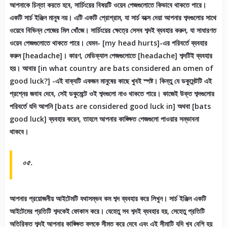
আপনাকে চিন্তা করতে হবে, সার্চিংয়ের বিষয়টি ওয়েব পেজগুলোতে কিভাবে থাকতে পারে।
একটি সার্চ ইঞ্জিন মানুষ নয়। এটি একটি প্রোগ্রাম, যা সার্চ বক্সে দেয়া আপনার শব্দগুলোর সাথে
ওয়েবে বিভিন্ন পেজের মিল খোঁজে। সার্চিংয়ের ক্ষেত্রে সেসব শব্দই ব্যবহার করুন, যা সাধারণত
ওয়েব পেজগুলোতে থাকতে পারে। যেমন- [my head hurts]-এর পরিবর্তে ব্যবহার
করুন [headache]। কারণ, মেডিক্যাল পেজগুলোতে [headache] শব্দটিই ব্যবহার
হয়। আবার [in what country are bats considered an omen of
good luck?] -এই বাক্যটি একজন মানুষের কাছে খুবই স্পষ্ট। কিন্তু যে ডকুমেন্টটি এই
প্রশ্নের জবাব দেবে, সেই ডকুমেন্টে ওই শব্দগুলো নাও থাকতে পারে। কাজেই উক্ত শব্দগুলোর
পরিবর্তে যদি আপনি [bats are considered good luck in] অথবা [bats
good luck] ব্যবহার করেন, তাহলে আপনার কাঙ্ক্ষিত পেজগুলো পাওয়ার সম্ভাবনা
থাকবে।
০৫.
আপনার প্রয়োজনীয় আইটেমটি যথাসম্ভব কম শব্দ ব্যবহার করে লিখুন। সার্চ ইঞ্জিন একটি
আইটেমের প্রতিটি শব্দকেই ফোকাস করে। যেহেতু সব শব্দই ব্যবহার হয়, সেহেতু প্রতিটি
অতিরিক্ত শব্দই আপনার কাঙ্ক্ষিত ফলকে সীমত করে দেবে এবং এই সীমাটি যদি খুব বেশি হয়