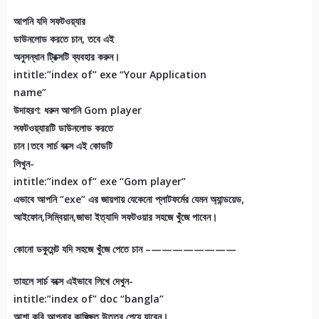
আপনি যদি সফটওয়্যার
ডাউনলোড করতে চান, তবে এই
অনুসন্ধান ট্রিক্সটি ব্যবহার করুন।
intitle:”index of” exe “Your Application
name”
উদাহরণ: ধরুন আপনি Gom player
সফটওয়্যারটি ডাউনলোড করতে
চান।তবে সার্চ বক্সে এই কোডটি
লিখুন-
intitle:”index of” exe “Gom player”
এভাবে আপনি “exe” এর জায়গায় যেকেনো প্লাটফর্মের যেমন অ্যান্ডয়েড,
আইফোন,সিম্বিয়ান,জাভা ইত্যাদি সফটওয়ার সহজে খুঁজে পাবেন।
কোনো ডকুমেন্ট যদি সহজে খুঁজে পেতে চান –————————
তাহলে সার্চ বক্সে এইভাবে লিখে দেখুন-
intitle:”index of” doc “bangla”
আশা করি আপনার কাঙ্ক্ষিত উত্তর পেয়ে যাবেন।