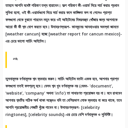
তাহলে আপনি যথেষ্ট পরিমাণ তথ্য হারাবেন। অল্প পরিমাণ কী-ওয়ার্ড দিয়ে সার্চ করার প্রধান
সুবিধা হলো, ওই কী-ওয়ার্ডগুলো দিয়ে সার্চ করার ফলে কাঙ্ক্ষিত ফল না পেলেও প্রাপ্ত
ফলগুলো থেকে বুঝতে পারবেন নতুন করে ওই আইটেমের বিষয়বস্ত্ত খোঁজার জন্য আপনাকে
আরো কী কী শব্দ যোগ করতে হবে। উদাহরণস্বরূপ- কানকুনের আবহাওয়ার অবস্থা জানতে
[weather cancun] হচ্ছে [weather report for cancun mexico]-
এর চেয়ে ভালো সার্চিং আইটেম।
০৬.
তুলনামূলক বর্ণনামূলক শব্দ ব্যবহার করুন। সার্চিং আইটেম যতটা একক হবে, আপনার প্রাপ্ত
ফলগুলো ততই ফলপ্রসূ হবে। যেসব শব্দ খুব বর্ণনামূলক নয় (যেমন- ‘document’,
‘website’, ‘company’ অথবা ‘info’) তা সাধারণত প্রয়োজন হয় না। মনে রাখবেন
আপনার শব্দটির সঠিক অর্থ থাকা সত্ত্বেও যদি তা বেশিরভাগ লোক ব্যবহার না করে থাকে, তবে
আপনি প্রয়োজনীয় পেজটি খুঁজে পাবেন না। উদাহরণস্বরূপ- [celebrity
ringtones], [celebrity sounds]-এর চেয়ে বেশি বর্ণনামূলক ও সুনির্দিষ্ট।