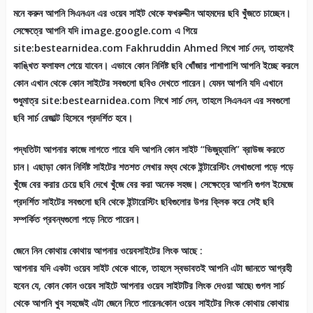
মনে করুন আপনি সিএনএন এর ওয়েব সাইট থেকে ফখরুদ্দীন আহমদের ছবি খুঁজতে চাচ্ছেন।
সেক্ষেত্রে আপনি যদি image.google.com এ গিয়ে
site:bestearnidea.com Fakhruddin Ahmed লিখে সার্চ দেন, তাহলেই
কাঙ্খিত ফলাফল পেয়ে যাবেন। এভাবে কোন নির্দিষ্ট ছবি খোঁজার পাশাপাশি আপনি ইচ্ছে করলে
কোন এখান থেকে কোন সাইটের সবগুলো ছবিও দেখতে পারেন। যেমন আপনি যদি এখানে
শুধুমাত্র site:bestearnidea.com লিখে সার্চ দেন, তাহলে সিএনএন এর সবগুলো
ছবি সার্চ রেজাল্ট হিসেবে প্রদর্শিত হবে।
পদ্ধতিটা আপনার কাজে লাগতে পারে যদি আপনি কোন সাইট “ভিজুয়্যালি” ব্রাউজ করতে
চান। এছাড়া কোন নির্দিষ্ট সাইটের শতশত লেখার মধ্য থেকে ইন্টারেস্টিং লেখাগুলো পড়ে পড়ে
খুঁজে বের করার চেয়ে ছবি দেখে খুঁজে বের করা অনেক সহজ। সেক্ষেত্রে আপনি গুগল ইমেজে
প্রদর্শিত সাইটের সবগুলো ছবি থেকে ইন্টারেস্টিং ছবিগুলোর উপর ক্লিক করে সেই ছবি
সম্পর্কিত প্রবন্ধগুলো পড়ে নিতে পারেন।
জেনে নিন কোথায় কোথায় আপনার ওয়েবসাইটের লিংক আছে :
আপনার যদি একটা ওয়েব সাইট থেকে থাকে, তাহলে স্বভাবতই আপনি এটা জানতে আগ্রহী
হবেন যে, কোন কোন ওয়েব সাইটে আপনার ওয়েব সাইটটির লিংক দেওয়া আছে৷ গুগল সার্চ
থেকে আপনি খুব সহজেই এটা জেনে নিতে পারেন৷কোন ওয়েব সাইটের লিংক কোথায় কোথায়