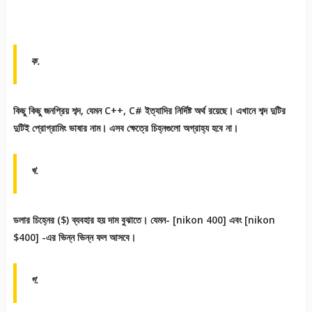
ক.
কিছু কিছু জনপ্রিয় শব্দ, যেমন C++, C# ইত্যাদির নির্দিষ্ট অর্থ রয়েছে। এখানে শব্দ দুটির
দুটিই প্রোগ্রামিং ভাষার নাম। এসব ক্ষেত্রে চিহ্নগুলো অগ্রাহ্য হবে না।
খ.
ডলার চিহ্নের ($) ব্যবহার হয় দাম বুঝাতে। যেমন- [nikon 400] এবং [nikon
$400] -এর ভিন্ন ভিন্ন ফল আসবে।
গ.