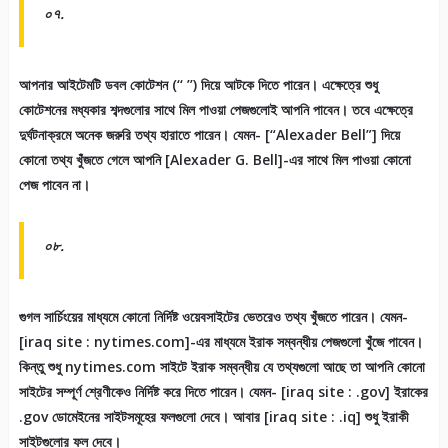
০৭.
আপনার আইটেমটি ডবল কোটেশন (‘‘ ’’) দিয়ে আটকে দিতে পারেন। এক্ষেত্রে শুধু
কোটেশনের মধ্যকার শব্দগুলোর সাথে মিল পাওয়া পেজগুলোই আপনি পাবেন। তবে এক্ষেত্রে
দুর্ঘটনাক্রমে অনেক জরুরি তথ্য হারাতে পারেন। যেমন- [“Alexader Bell”] দিয়ে
কোনো তথ্য খুঁজতে গেলে আপনি [Alexader G. Bell]-এর সাথে মিল পাওয়া কোনো
পেজ পাবেন না।
০৮.
গুগল সার্চিংয়ের মাধ্যমে কোনো নির্দিষ্ট ওয়েবসাইটের ভেতরেও তথ্য খুঁজতে পারেন। যেমন-
[iraq site : nytimes.com]-এর মাধ্যমে ইরাক সম্বন্ধীয় পেজগুলো খুঁজে পাবেন।
কিন্তু শুধু nytimes.com সাইটে ইরাক সম্বন্ধীয় যে তথ্যগুলো আছে তা আপনি কোনো
সাইটের সম্পূর্ণ শ্রেণীকেও নির্দিষ্ট করে দিতে পারেন। যেমন- [iraq site : .gov] ইরাকের
.gov ডোমেইনের সাইটসমূহের ফলগুলো দেবে। আবার [iraq site : .iq] শুধু ইরাকী
সাইটগুলোর ফল দেবে।