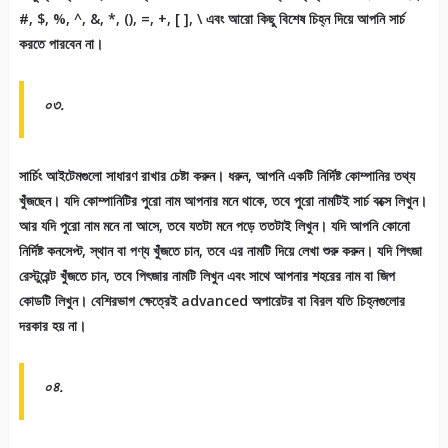
#, $, %, ^, &, *, (), =, +, [ ], \ এবং আরো কিছু বিশেষ চিহ্ন দিয়ে আপনি সার্চ
করতে পারবেন না।
০৩.
সার্চিং আইটেমগুলো সাধারণ রাখার চেষ্টা করুন। ধরুন, আপনি একটি নির্দিষ্ট কোম্পানির তথ্য
খুঁজছেন। যদি কোম্পানিটির পুরো নাম আপনার মনে থাকে, তবে পুরো নামটিই সার্চ বক্সে লিখুন।
আর যদি পুরো নাম মনে না আসে, তবে যতটা মনে পড়ে ততটাই লিখুন। যদি আপনি কোনো
নির্দিষ্ট কনসেপ্ট, স্থান বা পণ্য খুঁজতে চান, তবে এর নামটি দিয়ে লেখা শুরু করুন। যদি পিৎজা
রেস্টুরেন্ট খুঁজতে চান, তবে পিৎজার নামটি লিখুন এবং সাথে আপনার শহরের নাম বা জিপ
কোডটি লিখুন। বেশিরভাগ ক্ষেত্রেই advanced অপারেটর বা বিরল যতি চিহ্নগুলোর
দরকার হয় না।
০৪.