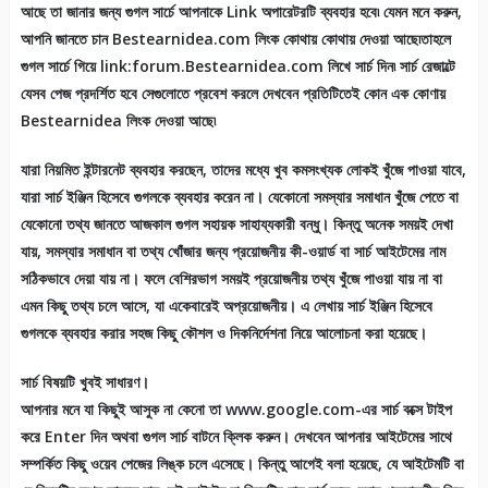
আছে তা জানার জন্য গুগল সার্চে আপনাকে Link অপারেটরটি ব্যবহার হবে৷ যেমন মনে করুন,
আপনি জানতে চান Bestearnidea.com লিংক কোথায় কোথায় দেওয়া আছে৷তাহলে
গুগল সার্চে গিয়ে link:forum.Bestearnidea.com লিখে সার্চ দিন৷ সার্চ রেজাল্টে
যেসব পেজ প্রদর্শিত হবে সেগুলোতে প্রবেশ করলে দেখবেন প্রতিটিতেই কোন এক কোণায়
Bestearnidea লিংক দেওয়া আছে৷
যারা নিয়মিত ইন্টারনেট ব্যবহার করছেন, তাদের মধ্যে খুব কমসংখ্যক লোকই খুঁজে পাওয়া যাবে,
যারা সার্চ ইঞ্জিন হিসেবে গুগলকে ব্যবহার করেন না। যেকোনো সমস্যার সমাধান খুঁজে পেতে বা
যেকোনো তথ্য জানতে আজকাল গুগল সহায়ক সাহায্যকারী বন্ধু। কিন্তু অনেক সময়ই দেখা
যায়, সমস্যার সমাধান বা তথ্য খোঁজার জন্য প্রয়োজনীয় কী-ওয়ার্ড বা সার্চ আইটেমের নাম
সঠিকভাবে দেয়া যায় না। ফলে বেশিরভাগ সময়ই প্রয়োজনীয় তথ্য খুঁজে পাওয়া যায় না বা
এমন কিছু তথ্য চলে আসে, যা একেবারেই অপ্রয়োজনীয়। এ লেখায় সার্চ ইঞ্জিন হিসেবে
গুগলকে ব্যবহার করার সহজ কিছু কৌশল ও দিকনির্দেশনা নিয়ে আলোচনা করা হয়েছে।
সার্চ বিষয়টি খুবই সাধারণ।
আপনার মনে যা কিছুই আসুক না কেনো তা www.google.com-এর সার্চ বক্সে টাইপ
করে Enter দিন অথবা গুগল সার্চ বাটনে ক্লিক করুন। দেখবেন আপনার আইটেমের সাথে
সম্পর্কিত কিছু ওয়েব পেজের লিঙ্ক চলে এসেছে। কিন্তু আগেই বলা হয়েছে, যে আইটেমটি বা