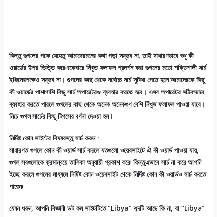
কিন্তু গুগলের পক্ষে যেহেতু আমাদেরমনের কথা পড়া সম্ভব না, তাই সাধারণভাবে শুধু কী
ওয়ার্ডের উপর ভিত্তি করেএকেবারে নিঁখুত ফলাফল প্রদর্শন করা গুগলের মতো শক্তিশালী সার্চ
ইঞ্জিনেরপক্ষেও সম্ভব না। গুগলের কাছ থেকে সর্বোচ্চ সার্চ সুবিধা পেতে হলে আমাদেরকে কিছু
কী ওয়ার্ডের পাশাপাশি কিছু সার্চ অপারেটরও ব্যবহার করতে হবে। এসব অপারেটর সঠিকভাবে
ব্যবহার করতে পারলে গুগলের কাছ থেকে অনেক অনেকগুণ বেশি নিঁখুত ফলাফল পাওয়া যাবে।
নিচে গুগল সার্চের কিছু টিপসের বর্ণনা দেওয়া হল।
নির্দিষ্ট কোন সাইটের বিষয়বস্তু সার্চ করুন :
সাধারণত গুগলে কোন কী ওয়ার্ড সার্চ করলে যতগুলো ওয়েবসাইটে ঐ কী ওয়ার্ড পাওয়া যায়,
গুগল সবগুলোকে ক্রমান্বয়ে তালিকা অনুযায়ী প্রকাশ করে৷ কিন্তুএভাবে সার্চ না করে আপনি
ইচ্ছে করলে গুগলের মাধ্যমে নির্দিষ্ট কোন ওয়েবসাইট থেকে নির্দিষ্ট কোন কী ওয়ার্ডও সার্চ করতে
পারেন৷
যেমন ধরুন, আপনি বিজ্ঞানী ডট কম সাইটটিতে “Libya” শব্দটি আছে কি না, বা “Libya”