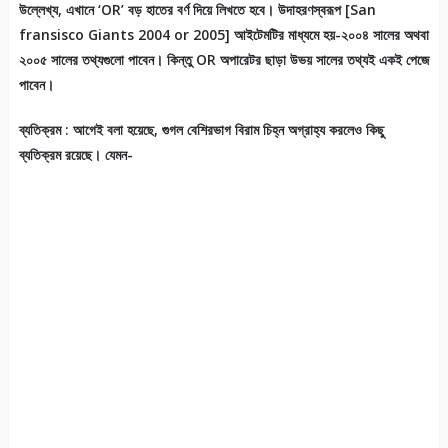
উল্লেখ্য, এখানে ‘OR’ বড় হাতের বর্ণ দিয়ে লিখতে হবে। উদাহরণস্বরূপ [San
fransisco Giants 2004 or 2005] আইটেমটির মাধ্যমে হয়-২০০৪ সালের অথবা
২০০৫ সালের তথ্যগুলো পাবেন। কিন্তু OR অপারেটর ছাড়া উভয় সালের তথ্যই একই পেজে
পাবেন।
ব্যতিক্রম : আগেই বলা হয়েছে, গুগল বেশিরভাগ বিরাম চিহ্ন অগ্রাহ্য করলেও কিছু
ব্যতিক্রম রয়েছে। যেমন-