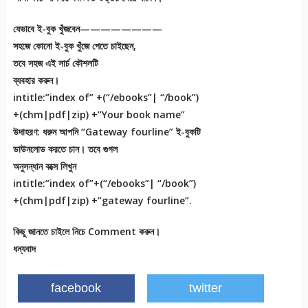
যেভাবে ই-বুক খুঁজবেন————————
সহজে কোনো ই-বুক খুঁজে পেতে চাইছেন,
তবে সহজ এই সার্চ কৌশলটি
ব্যবহার করুন।
intitle:”index of” +(“/ebooks”| “/book”)
+(chm|pdf|zip) +”Your book name”
উদাহরণ: ধরুন আপনি “Gateway fourline” ই-বুকটি
ডাউনলোড করতে চান। তবে গুগল
অনুসন্ধান বক্সে লিখুন
intitle:”index of”+(“/ebooks”| “/book”)
+(chm|pdf|zip) +”gateway fourline”.
কিছু জানতে চাইলে নিচে Comment করুন।
ধন্যবাদ
facebook
twitter