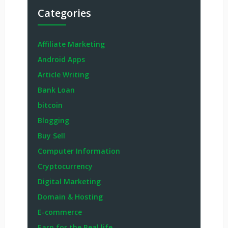
Categories
Affiliate Marketing
Android Apps
Article Writing
Bank Loan
bitcoin
Blogging
Buy Sell
Computer Information
Cryptocurrency
Digital Marketing
Domain & Hosting
E-commerce
Earn for the Real life