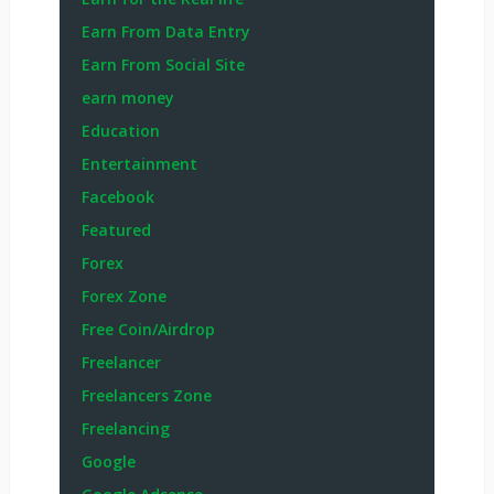
Earn From Data Entry
Earn From Social Site
earn money
Education
Entertainment
Facebook
Featured
Forex
Forex Zone
Free Coin/Airdrop
Freelancer
Freelancers Zone
Freelancing
Google