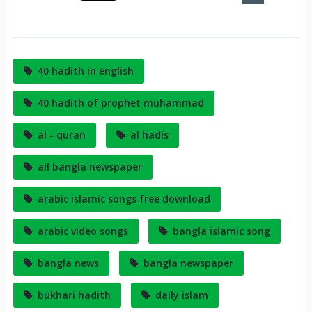
It
40 hadith in english
40 hadith of prophet muhammad
al - quran
al hadis
all bangla newspaper
arabic islamic songs free download
arabic video songs
bangla islamic song
bangla news
bangla newspaper
bukhari hadith
daily islam