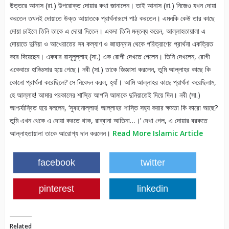
উত্তরে আনাস (রা.) উপরোক্ত দোয়ার কথা জানালেন। তাই আনাস (রা.) নিজেও যখন দোয়া
করতেন তখনই দোয়াতে উক্ত আয়াতকে প্রার্থনারূপে পাঠ করতেন। এমনকি কেউ তার কাছে
দোয়া চাইলে তিনি তাকে এ দোয়া দিতেন। একদা তিনি মন্তব্য করেন, আল্লাহতায়ালা এ
দোয়াতে দুনিয়া ও আখেরাতের সব কল্যাণ ও জাহান্নাম থেকে পরিত্রাণের প্রার্থনা একত্রিত
করে দিয়েছেন। একবার রাসূলুল্লাহ (সা.) এক রোগী দেখতে গেলেন। তিনি দেখলেন, রোগী
একেবারে হাড্ডিসার হয়ে গেছে। নবী (সা.) তাকে জিজ্ঞাসা করলেন, তুমি আল্লাহর কাছে কি
কোনো প্রার্থনা করেছিলে? সে নিবেদন করল, হ্যাঁ। আমি আল্লাহর কাছে প্রার্থনা করেছিলাম,
হে আল্লাহ! আমার পরকালের শাস্তি আপনি আমাকে দুনিয়াতেই দিয়ে দিন। নবী (সা.)
আশ্চর্যান্বিত হয়ে বললেন, ‘সুবহানাল্লাহ! আল্লাহর শাস্তি সহ্য করার ক্ষমতা কি কারো আছে?
তুমি এখন থেকে এ দোয়া করতে থাক, রাব্বানা আতিনা…।’ দেখা গেল, এ দোয়ার বরকতে
আল্লাহতায়ালা তাকে আরোগ্য দান করলেন।
Read More Islamic Article
facebook
twitter
pinterest
linkedin
Related