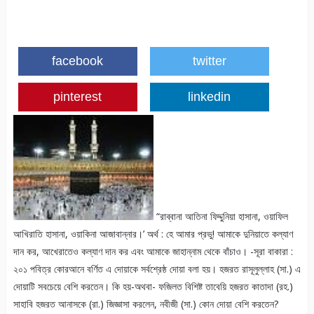
facebook
twitter
pinterest
linkedin
“রাব্বানা আতিনা ফিদ্দুনিয়া হাসানা, ওয়াফিল
আখিরাতি হাসানা, ওয়াকিনা আজাবান্নার।’ অর্থ : হে আমার প্রভু! আমাকে দুনিয়াতে কল্যাণ
দান কর, আখেরাতেও কল্যাণ দান কর এবং আমাকে জাহান্নাম থেকে বাঁচাও। -সূরা বাকারা :
২০১ পবিত্র কোরআনে বর্ণিত এ দোয়াকে সর্বশ্রেষ্ঠ দোয়া বলা হয়। হজরত রাসূলুল্লাহ (সা.) এ
দোয়াটি সবচেয়ে বেশি করতেন। কি হয়-অথবা- ফজিলত বিশিষ্ট তাবেয়ি হজরত কাতাদা (রহ.)
সাহাবি হজরত আনাসকে (রা.) জিজ্ঞাসা করলেন, নবীজী (সা.) কোন দোয়া বেশি করতেন?