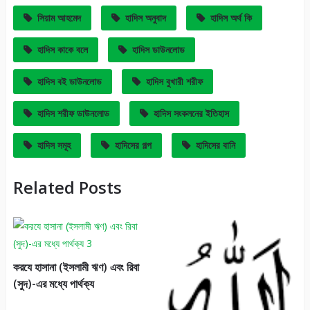
সিয়াম আহমেদ
হাদিস অনুবাদ
হাদিস অর্থ কি
হাদিস কাকে বলে
হাদিস ডাউনলোড
হাদিস বই ডাউনলোড
হাদিস বুখারী শরীফ
হাদিস শরীফ ডাউনলোড
হাদিস সংকলনের ইতিহাস
হাদিস সমূহ
হাদিসের গল্প
হাদিসের বানি
Related Posts
করযে হাসানা (ইসলামী ঋণ) এবং রিবা
(সুদ)-এর মধ্যে পার্থক্য