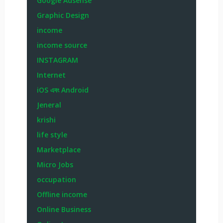
Google Adsense
Graphic Design
income
income source
INSTAGRAM
Internet
iOS এবং Android
Jeneral
krishi
life style
Marketplace
Micro Jobs
occupation
Offline income
Online Business