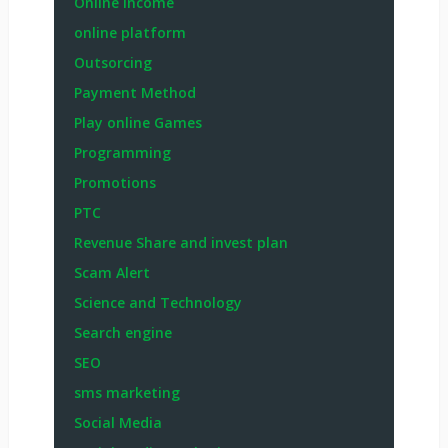
Online Income
online platform
Outsorcing
Payment Method
Play online Games
Programming
Promotions
PTC
Revenue Share and invest plan
Scam Alert
Science and Technology
Search engine
SEO
sms marketing
Social Media