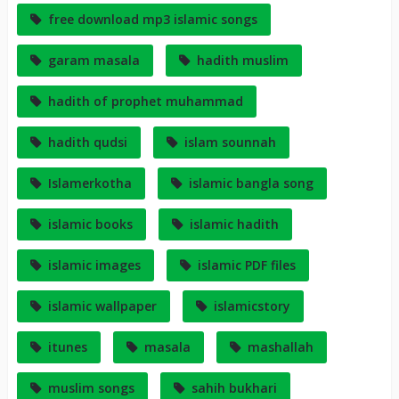
free download mp3 islamic songs
garam masala
hadith muslim
hadith of prophet muhammad
hadith qudsi
islam sounnah
Islamerkotha
islamic bangla song
islamic books
islamic hadith
islamic images
islamic PDF files
islamic wallpaper
islamicstory
itunes
masala
mashallah
muslim songs
sahih bukhari