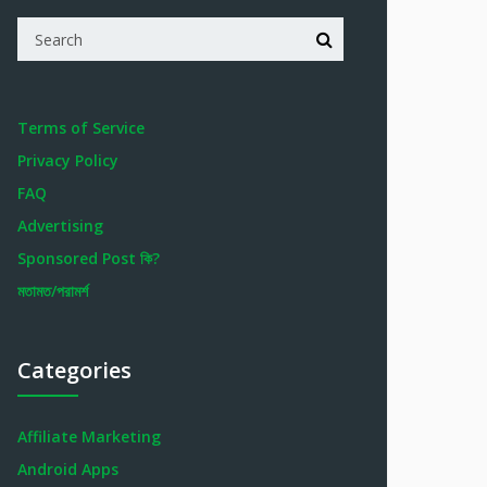
Terms of Service
Privacy Policy
FAQ
Advertising
Sponsored Post কি?
মতামত/পরামর্শ
Categories
Affiliate Marketing
Android Apps