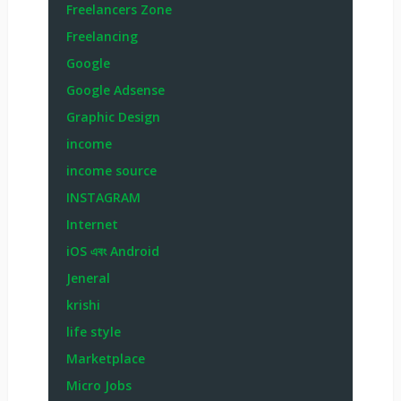
Freelancers Zone
Freelancing
Google
Google Adsense
Graphic Design
income
income source
INSTAGRAM
Internet
iOS এবং Android
Jeneral
krishi
life style
Marketplace
Micro Jobs