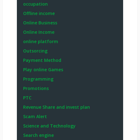
occupation
Offline income
Online Business
Online Income
online platform
Outsorcing
Payment Method
Play online Games
Programming
Promotions
PTC
Revenue Share and invest plan
Scam Alert
Science and Technology
Search engine