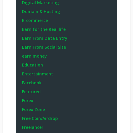
Digital Marketing
Domain & Hosting
E-commerce
Earn for the Real life
Earn From Data Entry
Earn From Social Site
earn money
Education
Entertainment
Facebook
Featured
Forex
Forex Zone
Free Coin/Airdrop
Freelancer