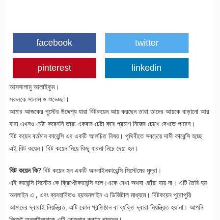
facebook
twitter
pinterest
linkedin
আসসালামু আলাইকুম।
সকলকে সালাম ও শুভেচ্ছা।
আমার আজকের পুস্টের উদ্দেশ্য যারা বিটকয়েন আয় করছেন তারা তাদের আয়কে বাড়ানো আর
যারা এখনও চেষ্টা করেননি তারা একবার চেষ্টা করে প্রমাণ নিজের চোখে দেখতে পারেন।
বিট কয়েন বর্তমান কারেন্সি এর একটি আলচিত বিষয়। পৃথিবীতে সবচেয়ে দামী কারেন্সি হচ্ছে
এই বিট কয়েন। বিট কয়েন নিয়ে কিছু ধারনা নিচে দেয়া হল।
বিট কয়েন কি?
বিট কয়েন হল একটি অনলাইনকারেন্সি সিস্টেমের মুদ্রা।
এই কারেন্সি সিস্টেম কে ক্রিপ্টোকারেন্সি বলে।একে দেখা অথবা ছোঁয়া যায় না। এটি তৈরি হয়
অনলাইন এ , এবং ব্যবহারিতও হয়অনলাইন এ ডিজিটাল মাধ্যমে। বিটকয়েন পুরোপুরি
আমাদের দ্বারাই নিয়ন্ত্রিত, এটি কোন প্রতিষ্ঠান বা ব্যক্তি দ্বারা নিয়ন্ত্রিত হয় না। আপনি
নিজেই অনলাইনথেকে এটি রোজগার করতে পারবেন।