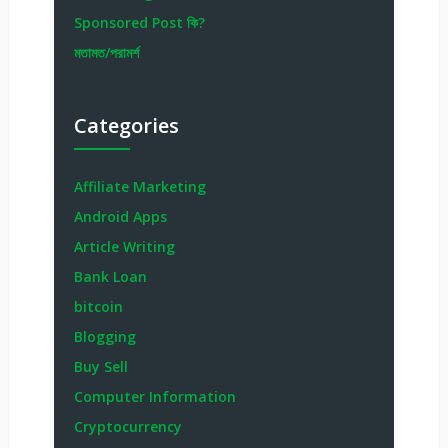
Sponsored Post কি?
মতামত/পরামর্শ
Categories
Affiliate Marketing
Android Apps
Article Writing
Bank Loan
bitcoin
Blogging
Buy Sell
Computer Information
Cryptocurrency