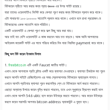
বিটকয়েন ফ্রীতে আয় করার জন্য প্রায়
৩০০০
এর উপর সাইট রয়েছে।
যারা তাদের ওয়েবসাইটএ ভিসিট করে কেপচা পূরণ করার জন্য বিটকয়েন প্রদান করে থাকে।
এটা সাধারণত ১০০-১০০০০০ সাতোশি প্রদান করে থাকে। এখানে বলে রাখা প্রয়োজন যে
বিটকয়েনের একক সাতোশি নামে পরিচিত।
একটি ওয়েবসাইট এ কেপচা পূরণ করে অল্প কিছু আয় করা যায়।
আর তাই যত বেশি ওয়েবসাইট এ কাজ করবেন আয় তত বাড়বে। আজ আমি আপনাদের
আইরকম কয়েকটি সাইট এর সাথে পরিচয় করিয়ে দিব যারা নিয়মিত payment করে থাকে।
কিছু ভল বিট কয়েন ইনকাম দিলাম
1.
freebitco.in
এটি একটি Faucet জাতীয় সাইট।
এখান থেকে আপনাকে প্রতি ঘন্টায় একটি করে ক্যাপচা দেওয়াহবে। ক্যাপচা ঠিকঠাক মত পুরন
করলে আপনি সাইটে রেজিস্ট্রেশন এর সময় স্রেফআপনার বিটকয়েন অ্যাড্রেস লাগবে।
এখানে আপনি প্রতিবার ক্যাপচা পুরন করলেফ্রি প্লে তে বিটকয়েন আর্ন করতে পারবেন।
এছাড়া অন্যান্য উপায়ে কয়েন বৃদ্ধি করতে পারবেন, তবে এখন সুধুমাত্র ফ্রিপ্লে করাই ভাল
এখান থেকে আপনি 54.6 ubtc হলে কয়েন উইথড্র করতে পারবেন। আর কয়েন উইথড্র
করলে কয়েন সরাসরি আপনার bitcoin address অ্যাকাউন্ট এ যুক্ত হবে।