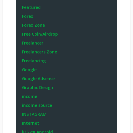
Featured
Forex
Forex Zone
Free Coin/Airdrop
Freelancer
Freelancers Zone
Freelancing
Google
Google Adsense
Graphic Design
income
income source
INSTAGRAM
Internet
iOS এবং Android