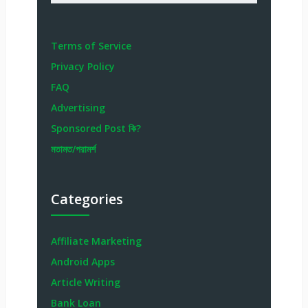
Terms of Service
Privacy Policy
FAQ
Advertising
Sponsored Post কি?
মতামত/পরামর্শ
Categories
Affiliate Marketing
Android Apps
Article Writing
Bank Loan