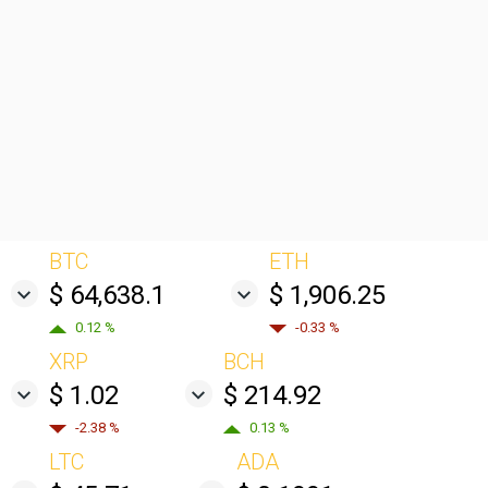
BTC
ETH
$ 64,638.1
$ 1,906.25
0.12 %
-0.33 %
XRP
BCH
$ 1.02
$ 214.92
-2.38 %
0.13 %
LTC
ADA