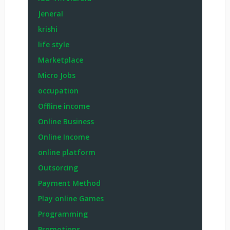
Jeneral
krishi
life style
Marketplace
Micro Jobs
occupation
Offline income
Online Business
Online Income
online platform
Outsorcing
Payment Method
Play online Games
Programming
Promotions