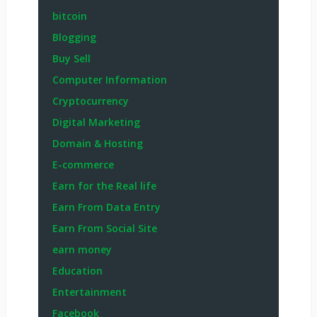
bitcoin
Blogging
Buy Sell
Computer Information
Cryptocurrency
Digital Marketing
Domain & Hosting
E-commerce
Earn for the Real life
Earn From Data Entry
Earn From Social Site
earn money
Education
Entertainment
Facebook