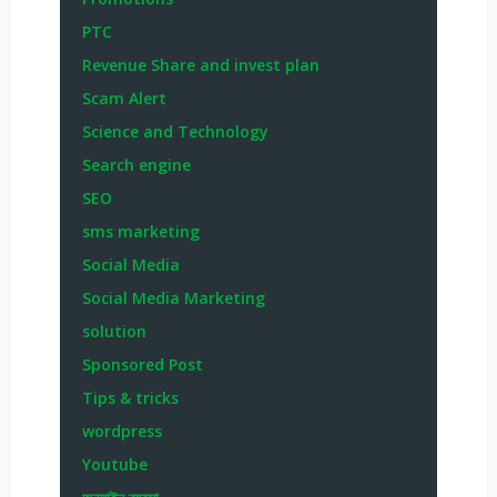
PTC
Revenue Share and invest plan
Scam Alert
Science and Technology
Search engine
SEO
sms marketing
Social Media
Social Media Marketing
solution
Sponsored Post
Tips & tricks
wordpress
Youtube