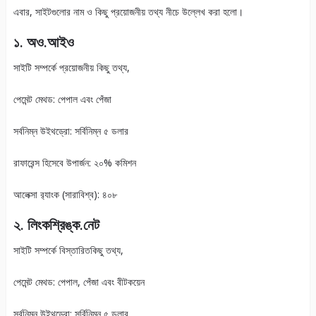
এবার, সাইটগুলোর নাম ও কিছু প্রয়োজনীয় তথ্য নীচে উল্লেখ করা হলো।
১. অও.আইও
সাইটি সম্পর্কে প্রয়োজনীয় কিছু তথ্য,
পেমেন্ট মেথড: পেপাল এবং পেঁজা
সর্বনিম্ন উইথড্রো: সর্বিনিম্ন ৫ ডলার
রাফারেন্স হিসেবে উপার্জন: ২০% কমিশন
আলেক্সা র‍্যাংক (সারাবিশ্ব): ৪০৮
২. লিংকশ্রিঙ্ক.নেট
সাইটি সম্পর্কে বিস্তারিতকিছু তথ্য,
পেমেন্ট মেথড: পেপাল, পেঁজা এবং বীটকয়েন
সর্বনিম্ন উইথড্রো: সর্বিনিম্ন ৫ ডলার