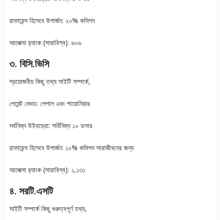
রাফারেন্স হিসেবে উপার্জন: ২০% কমিশন
আলেক্সা র‍্যাংক (সারাবিশ্ব): ৬০৬
৩. বিসি.ভিসি
প্রয়োজনীয় কিছু তথ্য সাইটি সম্পর্কে,
পেমেন্ট মেথড: পেপাল এবং পায়োনিয়ার
সর্বনিম্ন উইথড্রো: সর্বিনিম্ন ১০ ডলার
রাফারেন্স হিসেবে উপার্জন: ১০% কমিশন সারাজীবনের জন্য
আলেক্সা র‍্যাংক (সারাবিশ্ব): ১,১৩১
৪. সরটি.এসটি
সাইটি সম্পর্কে কিছু গুরুত্বপূর্ণ তথ্য,