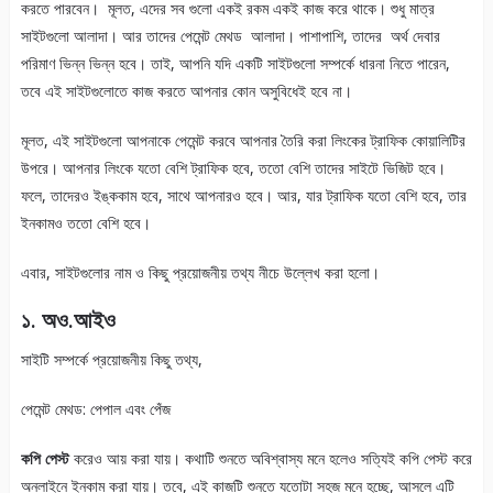
করতে পারবেন। মূলত, এদের সব গুলো একই রকম একই কাজ করে থাকে। শুধু মাত্র
সাইটগুলো আলাদা। আর তাদের পেমেন্ট মেথড আলাদা। পাশাপাশি, তাদের অর্থ দেবার
পরিমাণ ভিন্ন ভিন্ন হবে। তাই, আপনি যদি একটি সাইটগুলো সম্পর্কে ধারনা নিতে পারেন,
তবে এই সাইটগুলোতে কাজ করতে আপনার কোন অসুবিধেই হবে না।
মূলত, এই সাইটগুলো আপনাকে পেমেন্ট করবে আপনার তৈরি করা লিংকের ট্রাফিক কোয়ালিটির
উপরে। আপনার লিংকে যতো বেশি ট্রাফিক হবে, ততো বেশি তাদের সাইটে ভিজিট হবে।
ফলে, তাদেরও ইঙ্ককাম হবে, সাথে আপনারও হবে। আর, যার ট্রাফিক যতো বেশি হবে, তার
ইনকামও ততো বেশি হবে।
এবার, সাইটগুলোর নাম ও কিছু প্রয়োজনীয় তথ্য নীচে উল্লেখ করা হলো।
১. অও.আইও
সাইটি সম্পর্কে প্রয়োজনীয় কিছু তথ্য,
পেমেন্ট মেথড: পেপাল এবং পেঁজ
কপি পেস্ট
করেও আয় করা যায়। কথাটি শুনতে অবিশ্বাস্য মনে হলেও সত্যিই কপি পেস্ট করে
অনলাইনে ইনকাম করা যায়। তবে, এই কাজটি শুনতে যতোটা সহজ মনে হচ্ছে, আসলে এটি