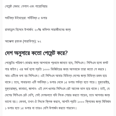
পেমেন্ট মেথড: পেপাল এবং পায়োনিয়ার
সর্বনিম্ন উইথড্রো: সর্বিনিম্ন ৫ ডলার
রাফারেন্স হিসেবে উপার্জন: ২০% কমিশন সারাজীবনের জন্য
আলেক্সা র‍্যাংক (সারাবিশ্ব): ৯২
দেশ অনুসারে কতো পেমেন্ট করে?
পেমেন্টের পরিমাণ বোঝার জন্য আপনাকে প্রথমে জানতে হবে, সিপিএম। সিপিএম হলো কসট
পার মাইল। এর অর্থ হলো প্রতি ১০০০ ভিজিটরের জন্য আপনাকে তারা কতো পে করবে।
আর এটিকে বলা হয় সিপিএম। এই সিপিএম আবার বিভিন্ন দেশের জন্য বিভিন্ন রকম হয়ে
থাকে। তবে, সাধারনত এটি সর্বনিম্ন ১ ডলার থেকে ১৫ ডলার পর্যন্ত হতে পারে। যুক্তরাষ্ট্র,
যুক্তরাজ্য, কানাডা, জাপান- এই দেশ গুলোর সিপিএম রেট আনেক ভাল হয়ে থাকে। তাই, যে
দেশের সিপিএম রেট বেশি, সেই দেশগুলতে যদি লিংক শেয়ার করতে পারেন, তবে আপনার জন্য
ভালো হয়। কেননা, তখন ঐ লিংকে ক্লিক করলে, আপনি প্রতি ১০০০ ক্লিকের জন্য মিনিমাম
১ ডলার হতে ১৫ ডলার বা তারও বেশি উপার্জন করতে পারবেন।