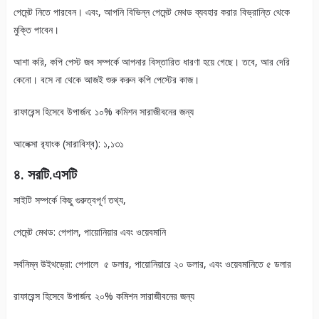
পেমেন্ট নিতে পারবেন। এবং, আপনি বিভিন্ন পেমেন্ট মেথড ব্যবহার করার বিভ্রান্তি থেকে
মুক্তি পাবেন।
আশা করি, কপি পেস্ট জব সম্পর্কে আপনার বিস্তারিত ধারণা হয়ে গেছে। তবে, আর দেরি
কেনো। বসে না থেকে আজই শুরু করুন কপি পেস্টের কাজ।
রাফারেন্স হিসেবে উপার্জন: ১০% কমিশন সারাজীবনের জন্য
আলেক্সা র‍্যাংক (সারাবিশ্ব): ১,১৩১
৪. সরটি.এসটি
সাইটি সম্পর্কে কিছু গুরুত্বপূর্ণ তথ্য,
পেমেন্ট মেথড: পেপাল, পায়োনিয়ার এবং ওয়েবমানি
সর্বনিম্ন উইথড্রো: পেপালে ৫ ডলার, পায়োনিয়ারে ২০ ডলার, এবং ওয়েবমানিতে ৫ ডলার
রাফারেন্স হিসেবে উপার্জন: ২০% কমিশন সারাজীবনের জন্য