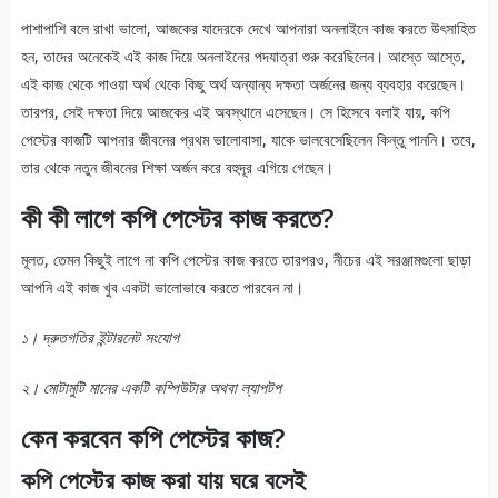
পাশাপাশি বলে রাখা ভালো, আজকের যাদেরকে দেখে আপনারা অনলাইনে কাজ করতে উৎসাহিত
হন, তাদের অনেকেই এই কাজ দিয়ে অনলাইনের পদযাত্রা শুরু করেছিলেন। আস্তে আস্তে,
এই কাজ থেকে পাওয়া অর্থ থেকে কিছু অর্থ অন্যান্য দক্ষতা অর্জনের জন্য ব্যবহার করেছেন।
তারপর, সেই দক্ষতা দিয়ে আজকের এই অবস্থানে এসেছেন। সে হিসেবে বলাই যায়, কপি
পেস্টের কাজটি আপনার জীবনের প্রথম ভালোবাসা, যাকে ভালবেসেছিলেন কিন্তু পাননি। তবে,
তার থেকে নতুন জীবনের শিক্ষা অর্জন করে বহুদূর এগিয়ে গেছেন।
কী কী লাগে কপি পেস্টের কাজ করতে?
মূলত, তেমন কিছুই লাগে না কপি পেস্টের কাজ করতে তারপরও, নীচের এই সরঞ্জামগুলো ছাড়া
আপনি এই কাজ খুব একটা ভালোভাবে করতে পারবেন না।
১। দ্রুতগতির ইন্টারনেট সংযোগ
২। মোটামুটি মানের একটি কম্পিউটার অথবা ল্যাপটপ
কেন করবেন কপি পেস্টের কাজ?
কপি পেস্টের কাজ করা যায় ঘরে বসেই