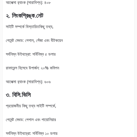
আলেক্সা র‍্যাংক (সারাবিশ্ব): ৪০৮
২. লিংকশ্রিঙ্ক.নেট
সাইটি সম্পর্কে বিস্তারিতকিছু তথ্য,
পেমেন্ট মেথড: পেপাল, পেঁজা এবং বীটকয়েন
সর্বনিম্ন উইথড্রো: সর্বিনিম্ন ৫ ডলার
রাফারেন্স হিসেবে উপার্জন: ২০% কমিশন
আলেক্সা র‍্যাংক (সারাবিশ্ব): ৬০৬
৩. বিসি.ভিসি
প্রয়োজনীয় কিছু তথ্য সাইটি সম্পর্কে,
পেমেন্ট মেথড: পেপাল এবং পায়োনিয়ার
সর্বনিম্ন উইথড্রো: সর্বিনিম্ন ১০ ডলার