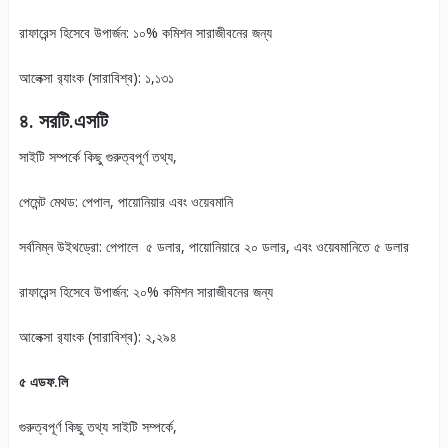
রাফারেন্স হিসেবে উপার্জন: ১০% কমিশন সারাজীবনের জন্য
আলেক্সা র‍্যাংক (সারাবিশ্ব): ১,১৩১
৪. সরটি.এসটি
সাইটি সম্পর্কে কিছু গুরুত্বপূর্ণ তথ্য,
পেমেন্ট মেথড: পেপাল, পায়োনিয়ার এবং ওয়েবমানি
সর্বনিম্ন উইথড্রো: পেপালে ৫ ডলার, পায়োনিয়ারে ২০ ডলার, এবং ওয়েবমানিতে ৫ ডলার
রাফারেন্স হিসেবে উপার্জন: ২০% কমিশন সারাজীবনের জন্য
আলেক্সা র‍্যাংক (সারাবিশ্ব): ২,২৯৪
৫ এডফ.লি
গুরুত্বপূর্ণ কিছু তথ্য সাইটি সম্পর্কে,