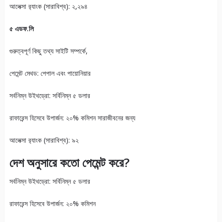
আলেক্সা র‍্যাংক (সারাবিশ্ব): ২,২৯৪
৫ এডফ.লি
গুরুত্বপূর্ণ কিছু তথ্য সাইটি সম্পর্কে,
পেমেন্ট মেথড: পেপাল এবং পায়োনিয়ার
সর্বনিম্ন উইথড্রো: সর্বিনিম্ন ৫ ডলার
রাফারেন্স হিসেবে উপার্জন: ২০% কমিশন সারাজীবনের জন্য
আলেক্সা র‍্যাংক (সারাবিশ্ব): ৯২
দেশ অনুসারে কতো পেমেন্ট করে?
সর্বনিম্ন উইথড্রো: সর্বিনিম্ন ৫ ডলার
রাফারেন্স হিসেবে উপার্জন: ২০% কমিশন