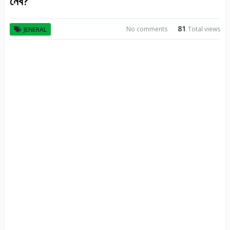
নেব?
81
No comments
Total views
JENERAL