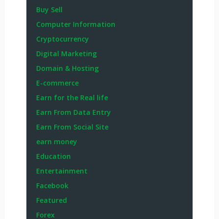
Buy Sell
Computer Information
Cryptocurrency
Digital Marketing
Domain & Hosting
E-commerce
Earn for the Real life
Earn From Data Entry
Earn From Social Site
earn money
Education
Entertainment
Facebook
Featured
Forex