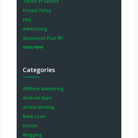
Terms of Service
Privacy Policy
FAQ
Advertising
Sponsored Post কি?
মতামত/পরামর্শ
Categories
Affiliate Marketing
Android Apps
Article Writing
Bank Loan
bitcoin
Blogging