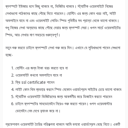
ব্লগস্পটে ইউজার বলে কিছু থাকবে না, ভিজিটর থাকবে। স্ট্যাটিক ওয়েবসাইটে নিজের
লেখাগুলো পাঠকদের কাছে পৌছে দিতে পারবেন। হোস্টিং এর জন্য কোন খরচ নাই, সাইট
অফলাইনে যাবে না এবং ওয়েবসাইট লোডিং স্পিড পৃথিবীর সব প্রান্ত থেকে ভালো থাকবে।
শুধু নিজের লেখা অন্যদের কাছে পৌছে দেয়ার জন্য ব্লগস্পট সেরা। গুগল সার্চে ওয়েবসাইটের
স্পিড, আর লেখার মাণ সবচেয়ে গুরুত্বপূর্ণ।
নতুন শুরু করতে চাইলে ব্লগস্পটে লেখা শুরু করে দিন। এখানে যে সুবিধাগুলো পাবেন সেগুলো
হচ্ছে-
হোস্টিং এর জন্য টাকা খরচ করতে হবে না
ওয়েবসাইট কখনো অফলাইনে যাবে না
ফ্রি ssl certificate পাবেন
লাইট কোন থিম ব্যবহার করলে স্পিড যেকোন ওয়ার্ডপ্রেস সাইটের চেয়ে ভালো থাকবে
স্ট্যাটিক ওয়েবসাইট ভিজিটরদের জন্য আকর্ষণীয় করে ডিজাইন করতে পারবেন
চাইলে ব্লগস্পটের সাবডোমেইন নিয়েও শুরু করতে পারেন। গুগল ওয়েবমাস্টার
ডোমেইন নেম দেখে র‍্যাংক করে না।
প্রফেশনাল ওয়েবসাইট তৈরির পরিকল্পনা থাকলে আমি বলবো ওয়ার্ডপ্রেস বেছে নিতে। একটি