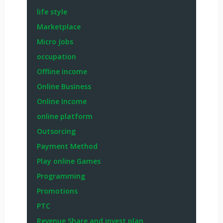
life style
Marketplace
Micro Jobs
occupation
Offline income
Online Business
Online Income
online platform
Outsorcing
Payment Method
Play online Games
Programming
Promotions
PTC
Revenue Share and invest plan