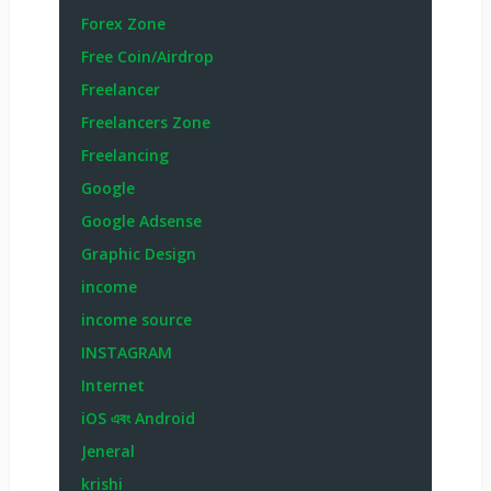
Forex Zone
Free Coin/Airdrop
Freelancer
Freelancers Zone
Freelancing
Google
Google Adsense
Graphic Design
income
income source
INSTAGRAM
Internet
iOS এবং Android
Jeneral
krishi