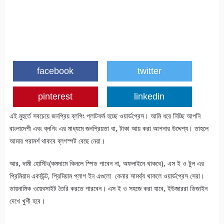
facebook
twitter
pinterest
linkedin
এই মুহুর্তে সবচেয়ে জনপ্রিয় ব্লগিং প্লাটফর্ম হচ্ছে ওয়ার্ডপ্রেস। আমি ধরে নিচ্ছি আপনি
বাংলাদেশী এবং ব্লগিং এর মাধ্যমে জনপ্রিয়তা বা, টাকা আয় করা আপনার উদ্দেশ্য। তাহলে
আমার পরামর্শ থাকবে ব্লগস্পট বেছে নেয়া।
আর, দামী হোস্টিং(কমদামে কিনলে স্পিড পাবেন না, অফলাইনে থাকবে), এস ই ও টুল এর
প্রিমিয়াম একাউন্ট, প্রিমিয়াম প্লাগ ইন এগুলো কেনার সামর্থ্য থাকলে ওয়ার্ডপ্রেস সেরা।
ডায়নামিক ওয়েবসাইট তৈরি করতে পারবেন। এস ই ও সহজে করা যাবে, ইউজাররা ডিজাইন
দেখে খুশী হবে।