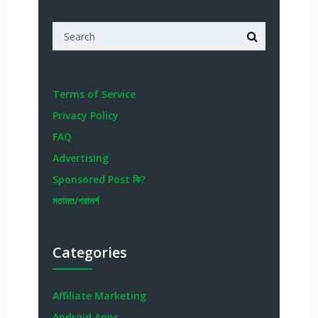
Terms of Service
Privacy Policy
FAQ
Advertising
Sponsored Post কি?
মতামত/পরামর্শ
Categories
Affiliate Marketing
Android Apps