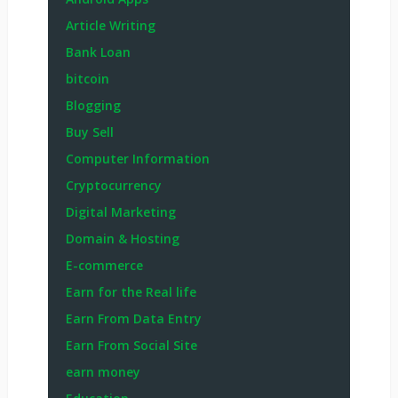
Article Writing
Bank Loan
bitcoin
Blogging
Buy Sell
Computer Information
Cryptocurrency
Digital Marketing
Domain & Hosting
E-commerce
Earn for the Real life
Earn From Data Entry
Earn From Social Site
earn money