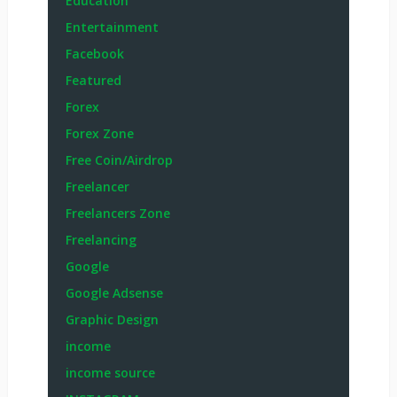
Education
Entertainment
Facebook
Featured
Forex
Forex Zone
Free Coin/Airdrop
Freelancer
Freelancers Zone
Freelancing
Google
Google Adsense
Graphic Design
income
income source