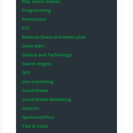
Play online Games
Programming
Promotions
PTC
Revenue Share and invest plan
Scam Alert
Science and Technology
Search engine
SEO
sms marketing
Social Media
Social Media Marketing
solution
Sponsored Post
Tips & tricks