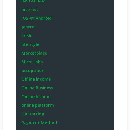
INSTAGRAM
Internet
iOS এবং Android
Jeneral
krishi
life style
Marketplace
Micro Jobs
occupation
Offline income
Online Business
Online Income
online platform
Outsorcing
Payment Method