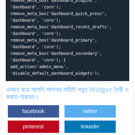
remove_meta_box('dashboard_plugins',
'dashboard', 'core');
remove_meta_box('dashboard_quick_press',
'dashboard', 'core');
remove_meta_box('dashboard_recent_drafts',
'dashboard', 'core');
remove_meta_box('dashboard_primary',
'dashboard', 'core');
remove_meta_box('dashboard_secondary',
'dashboard', 'core'); }
add_action('admin_menu',
'disable_default_dashboard_widgets');
এভাবে করে আপনি আপনার সাইটে নতুন Widget তৈরী ও
করতে পারবেন।
facebook
twitter
pinterest
linkedin