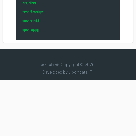
মাছ পালন
সফল উদ্যোক্তা
সফল খামারি
সফল ব্যবসা
এসো আয় করি
Copyright © 2026.
Developed by
Jibonpata IT