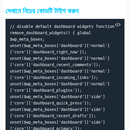
সেখানে নিচের কোডটি টাইপ করুন
// disable default dashboard widgets function
remove_dashboard_widgets() { global
$wp_meta_boxes;
unset($wp_meta_boxes['dashboard']['normal']
['core']['dashboard_right_now']);
unset($wp_meta_boxes['dashboard']['normal']
['core']['dashboard_recent_comments']);
unset($wp_meta_boxes['dashboard']['normal']
['core']['dashboard_incoming_links']);
unset($wp_meta_boxes['dashboard']['normal']
['core']['dashboard_plugins']);
unset($wp_meta_boxes['dashboard']['side']
['core']['dashboard_quick_press']);
unset($wp_meta_boxes['dashboard']['side']
['core']['dashboard_recent_drafts']);
unset($wp_meta_boxes['dashboard']['side']
['core']['dashboard_primary']);