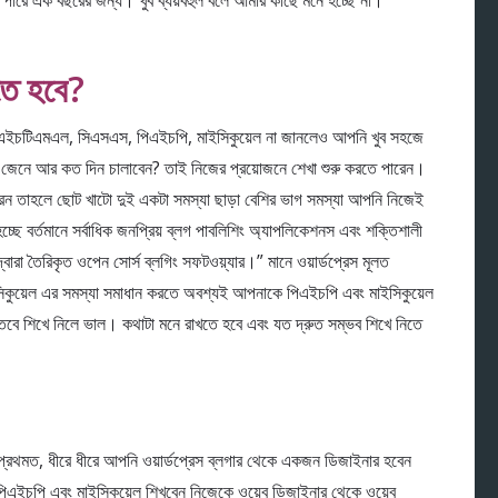
ারে এক বছরের জন্য। খুব ব্যয়বহুল বলে আমার কাছে মনে হচ্ছে না।
খতে হবে?
ন এইচটিএমএল, সিএসএস, পিএইচপি, মাইসিকুয়েল না জানলেও আপনি খুব সহজে
ে না জেনে আর কত দিন চালাবেন? তাই নিজের প্রয়োজনে শেখা শুরু করতে পারেন।
 তাহলে ছোট খাটো দুই একটা সমস্যা ছাড়া বেশির ভাগ সমস্যা আপনি নিজেই
হচ্ছে বর্তমানে সর্বাধিক জনপ্রিয় ব্লগ পাবলিশিং অ্যাপলিকেশনস এবং শক্তিশালী
দ্বারা তৈরিকৃত ওপেন সোর্স ব্লগিং সফটওয়্যার।” মানে ওয়ার্ডপ্রেস মূলত
ইসিকুয়েল এর সমস্যা সমাধান করতে অবশ্যই আপনাকে পিএইচপি এবং মাইসিকুয়েল
তবে শিখে নিলে ভাল। কথাটা মনে রাখতে হবে এবং যত দ্রুত সম্ভব শিখে নিতে
, প্রথমত, ধীরে ধীরে আপনি ওয়ার্ডপ্রেস ব্লগার থেকে একজন ডিজাইনার হবেন
চপি এবং মাইসিকুয়েল শিখবেন নিজেকে ওয়েব ডিজাইনার থেকে ওয়েব