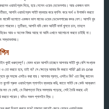
ু করলেন ওয়ার্ডপ্রেস দিয়ে, হয়ে গেলেন ওয়েব ডেভেলপার। আর একজন ভাল
তীয়ত, আপনি ওয়ার্ডপ্রেস সাইট ব্যবহার করে ব্লগিং করে অর্থ ও উপার্জন করতে
ান্সিং মার্কেট গুলোতে একজন ভাল মানের ওয়েব ডেভেলপারের কদর বেশ। আপনি খুব
ে যেতে পারবেন। তৃতীয়ত, আপনি যদি কোন আইটি ফার্ম খুলতে চান, তাহলে
 বাহিরেও আর ও অনেক বিষয় আছে যা আমি এখানে আলোচনা করতে চাইছি না।
বং সম্ভাবনাময়।
াগিন
াগইন খুবই গুরুত্বপূর্ণ। যেমন ধরেন আপনি চাচ্ছেন আপনার সাইট খুব বেশি সংখ্যক
 ও তো করতে হবে, তাই না? সে ক্ষেত্রে আমার কি করতে পারি? all in one
 খুব সহজে এসইও করা যায়। আপনার প্রশ্ন, এসইও কি? এত কিছু জানেন
ে বুলেট প্রুফ ওয়ার্ডপ্রেস প্লাগইন ব্যবহার করি, জাতে সাইট কে কেউ আক্রমণ
মত যে কেউ, যে নিরাপত্তা নিয়ে সমস্যায় পড়েছে, সেই তৈরি করছে এই
ি করতে পারেন। যদিও সকল প্লাগইন ফ্রি ।
লাভের কথা চিন্তা করলে হবে? তাছাড়া আগেই জেনে গেছেন ওয়ার্ডপ্রেস