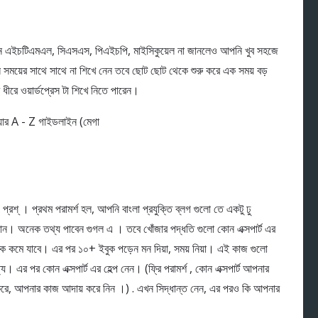
 যেমন এইচটিএমএল, সিএসএস, পিএইচপি, মাইসিকুয়েল না জানলেও আপনি খুব সহজে
নি সময়ের সাথে সাথে না শিখে নেন তবে ছোট ছোট থেকে শুরু করে এক সময় বড়
ে ধীরে ওয়ার্ডপ্রেস টা শিখে নিতে পারেন।
প্রশ্ । প্রথম পরামর্শ হল, আপনি বাংলা প্রযুক্তি ব্লগ গুলো তে একটু ঢু
ন। অনেক তথ্য পাবেন গুগল এ । তবে খোঁজার পদ্ধতি গুলো কোন এক্সপার্ট এর
েক কমে যাবে। এর পর ১০+ ইবুক পড়েন মন দিয়া, সময় নিয়া। এই কাজ গুলো
 এর পর কোন এক্সপার্ট এর হেল্প নেন। (ফ্রি পরামর্শ , কোন এক্সপার্ট আপনার
্ধ করে, আপনার কাজ আদায় করে নিন ।) . এখন সিদ্ধান্ত নেন, এর পরও কি আপনার