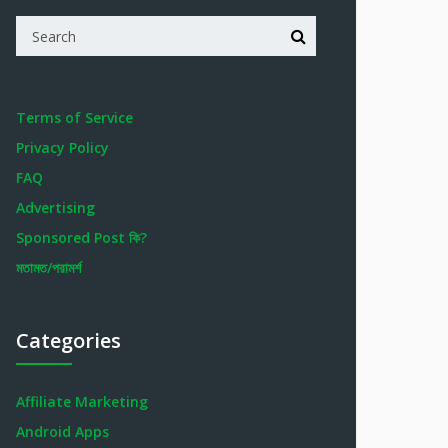
Terms of Service
Privacy Policy
FAQ
Advertising
Sponsored Post কি?
মতামত/পরামর্শ
Categories
Affiliate Marketing
Android Apps