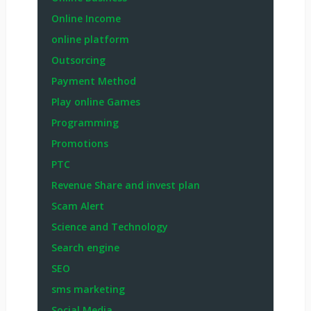
Online Income
online platform
Outsorcing
Payment Method
Play online Games
Programming
Promotions
PTC
Revenue Share and invest plan
Scam Alert
Science and Technology
Search engine
SEO
sms marketing
Social Media