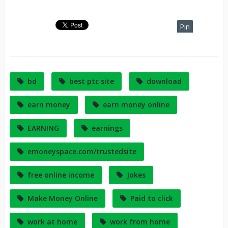
Pin
It
bd
best ptc site
download
earn money
earn money online
EARNING
earnings
emoneyspace.com/trustedsite
free online income
Jokes
Make Money Online
Paid to click
work at home
work from home