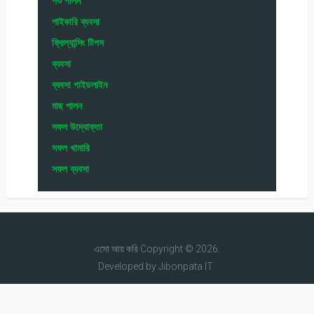
পশু পালন
পাইকারি ব্যবসা
ফ্রিল্যান্সিং টিপস
ব্যবসা
ব্যবসা গাইডলাইন
মাছ পালন
সফল উদ্যোক্তা
সফল খামারি
সফল ব্যবসা
এসো আয় করি
Copyright © 2026.
Developed by
Jibonpata IT