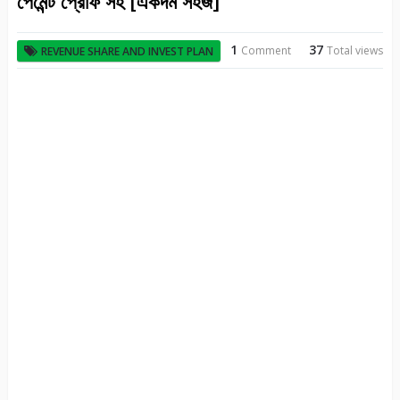
পেমেন্ট প্রোফ সহ [একদম সহজ]
1
37
Comment
Total views
REVENUE SHARE AND INVEST PLAN