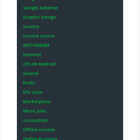
Google Adsense
Graphic Design
income
income source
INSTAGRAM
Internet
iOS এবং Android
Jeneral
krishi
life style
Marketplace
Micro Jobs
occupation
Offline income
Online Business