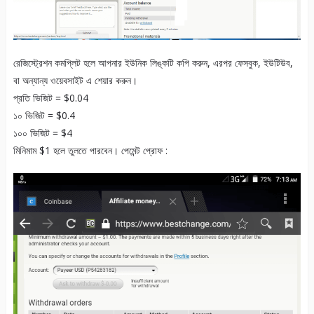
রেজিস্ট্রেশন কমপ্লিট হলে আপনার ইউনিক লিঙ্কটি কপি করুন, এরপর ফেসবুক, ইউটিউব,
বা অন্যান্য ওয়েবসাইট এ শেয়ার করুন।
প্রতি ভিজিট = $0.04
১০ ভিজিট = $0.4
১০০ ভিজিট = $4
মিনিমাম $1 হলে তুলতে পারবেন। পেমেন্ট প্রোফ :