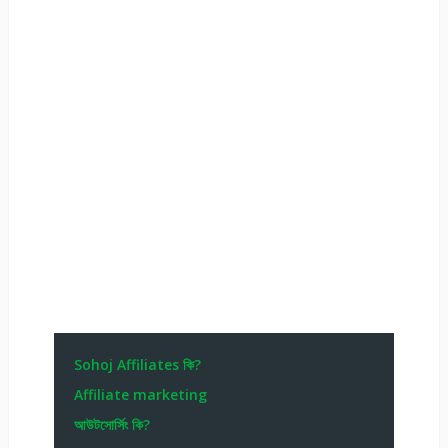
Sohoj Affiliates কি?
Affiliate marketing
আউটসোর্সিং কি?