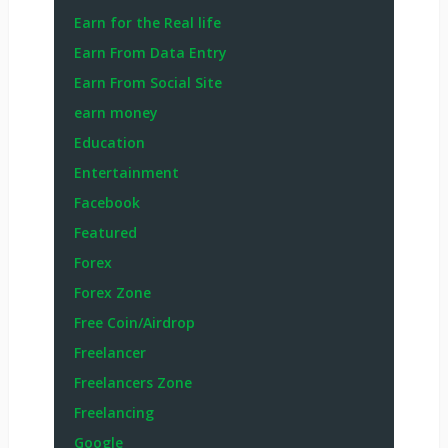
Earn for the Real life
Earn From Data Entry
Earn From Social Site
earn money
Education
Entertainment
Facebook
Featured
Forex
Forex Zone
Free Coin/Airdrop
Freelancer
Freelancers Zone
Freelancing
Google