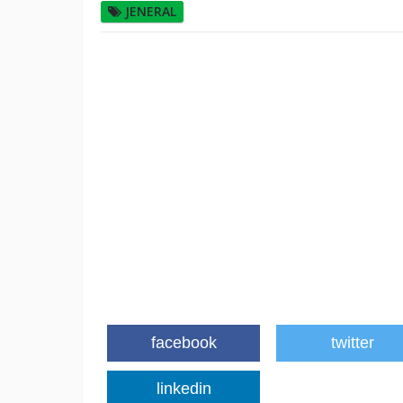
JENERAL
facebook
twitter
linkedin