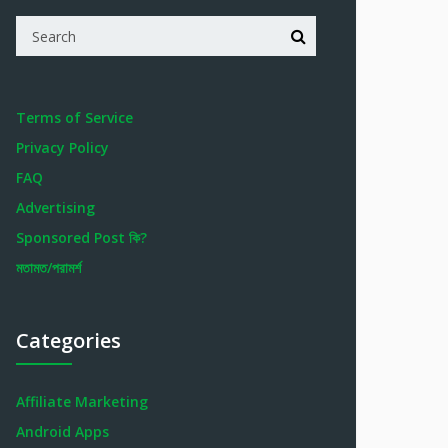
Terms of Service
Privacy Policy
FAQ
Advertising
Sponsored Post কি?
মতামত/পরামর্শ
Categories
Affiliate Marketing
Android Apps