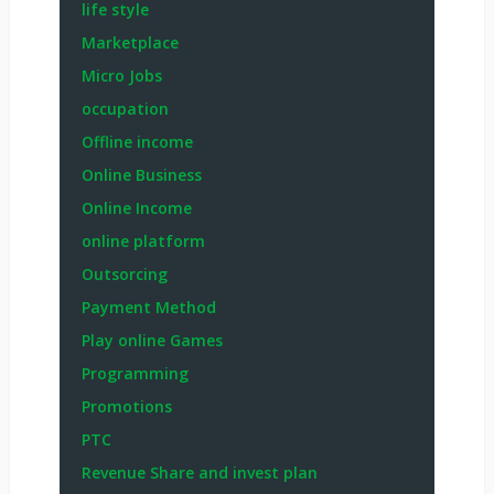
life style
Marketplace
Micro Jobs
occupation
Offline income
Online Business
Online Income
online platform
Outsorcing
Payment Method
Play online Games
Programming
Promotions
PTC
Revenue Share and invest plan