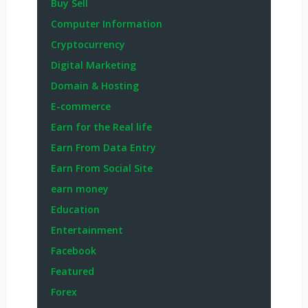
Buy Sell
Computer Information
Cryptocurrency
Digital Marketing
Domain & Hosting
E-commerce
Earn for the Real life
Earn From Data Entry
Earn From Social Site
earn money
Education
Entertainment
Facebook
Featured
Forex