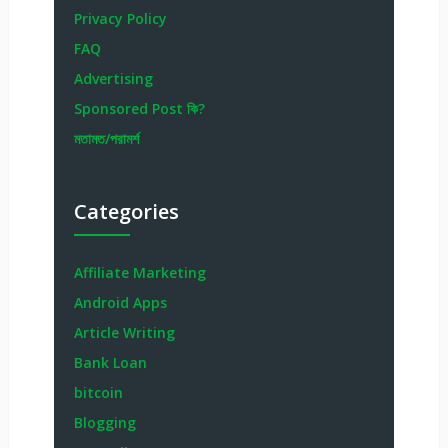
Privacy Policy
FAQ
Advertising
Sponsored Post কি?
মতামত/পরামর্শ
Categories
Affiliate Marketing
Android Apps
Article Writing
Bank Loan
bitcoin
Blogging