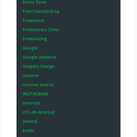
Forex Zone
Free Coin/Airdrop
Freelancer
Freelancers Zone
Freelancing
Google
Google Adsense
Graphic Design
income
income source
INSTAGRAM
Internet
iOS এবং Android
Jeneral
krishi