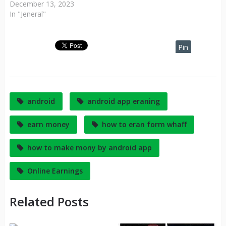
December 13, 2023
In "Jeneral"
Pin
It
android
android app eraning
earn money
how to eran form whaff
how to make mony by android app
Online Earnings
Related Posts