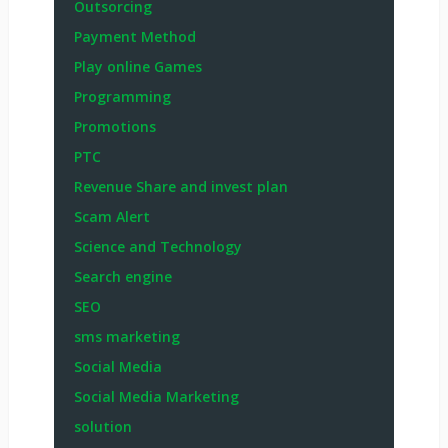
Outsorcing
Payment Method
Play online Games
Programming
Promotions
PTC
Revenue Share and invest plan
Scam Alert
Science and Technology
Search engine
SEO
sms marketing
Social Media
Social Media Marketing
solution