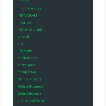
income
income source
INSTAGRAM
Internet
iOS এবং Android
Jeneral
krishi
life style
Marketplace
Micro Jobs
occupation
Offline income
Online Business
Online Income
online platform