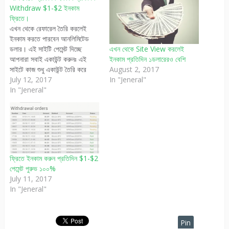
Withdraw $1-$2 ইনকাম
ফ্রিতে।
এখন থেকে রেফারেল তৈরি করলেই
ইনকাম করতে পারবেন আনলিমিটেড
ডলার। এই সাইটি পেমেন্ট দিচ্ছে
এখন থেকে Site View করলেই
আপনারা সবাই একাউন্ট করুনঃ এই
ইনকাম প্রতিদিন ১ডলারেরও বেশি
সাইটে কাজ শুধু একাউন্ট তৈরি করে
August 2, 2017
রেফারেল লিংক প্রচার করে লিংকের
July 12, 2017
In "Jeneral"
মাধ্যমে সদস্য জয়েন্ট করানো। ♦প্রতি
In "Jeneral"
জয়েন্ট = $0.04 ♦১০ জয়েন্ট =
$0.40 ♦১০০ জয়েন্ট = $4.00 ♦
মিনিমাম $1 ডলার…
ফ্রিতে ইনকাম করুন প্রতিদিন $1-$2
পেমেন্ট পুরুভ ১০০%
July 11, 2017
In "Jeneral"
Pin