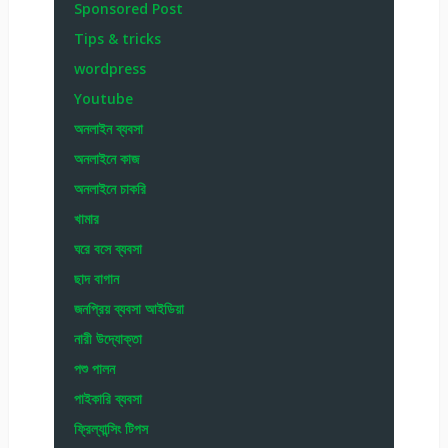
Sponsored Post
Tips & tricks
wordpress
Youtube
অনলাইন ব্যবসা
অনলাইনে কাজ
অনলাইনে চাকরি
খামার
ঘরে বসে ব্যবসা
ছাদ বাগান
জনপ্রিয় ব্যবসা আইডিয়া
নারী উদ্যোক্তা
পশু পালন
পাইকারি ব্যবসা
ফ্রিল্যান্সিং টিপস