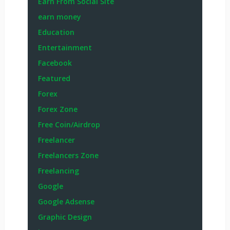
Earn From Social Site
earn money
Education
Entertainment
Facebook
Featured
Forex
Forex Zone
Free Coin/Airdrop
Freelancer
Freelancers Zone
Freelancing
Google
Google Adsense
Graphic Design