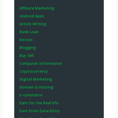
Affiliate Marketing
Android Apps
Article Writing
Bank Loan
bitcoin
Blogging
Buy Sell
Computer Information
Cryptocurrency
Digital Marketing
Domain & Hosting
E-commerce
Earn for the Real life
Earn From Data Entry