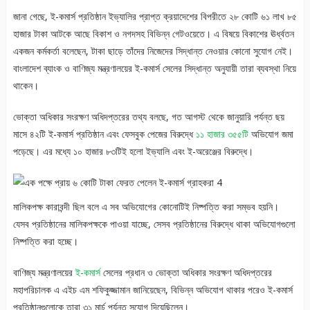
জানা গেছে, ই-কমার্স প্রতিষ্ঠান ইভ্যালির প্রাপ্ত ক্রয়াদেশের বিপরীতে ২৮ কোটি ৬১ লাখ ৮৫
হাজার টাকা আটকে আছে বিকাশ ও নগদসহ বিভিন্ন গেটওয়েতে। এ বিষয়ে বিকাশের ঊর্ধ্বতন
একজন কর্মকর্তা বলেছেন, টাকা ছাড়ে তাঁদের নিজেদের সিদ্ধান্ত নেওয়ার কোনো সুযোগ নেই।
বাংলাদেশ ব্যাংক ও বাণিজ্য মন্ত্রণালয়ের ই-কমার্স সেলের সিদ্ধান্ত অনুযায়ী তারা ব্যবস্থা নিয়ে
থাকেন।
ভোক্তা অধিকার সংরক্ষণ অধিদপ্তরের তথ্য বলছে, গত আগস্ট থেকে জানুয়ারি পর্যন্ত ছয়
মাসে ৪২টি ই-কমার্স প্রতিষ্ঠান এবং ফেসবুক পেজের বিরুদ্ধে
১১ হাজার ৩৫৫টি
অভিযোগ জমা
পড়েছে। এর মধ্যে ১০ হাজার ৮৩টিই হলো ইভ্যালি এবং ই-অরেঞ্জের বিরুদ্ধে।
মালিকপক্ষ কারাবন্দী ছিল বলে এ সব অভিযোগের কোনোটিই নিষ্পত্তি করা সম্ভব হয়নি।
যেসব প্রতিষ্ঠানের মালিকপক্ষকে পাওয়া যাচ্ছে, সেসব প্রতিষ্ঠানের বিরুদ্ধে থাকা অভিযোগগুলো
নিষ্পত্তি করা হচ্ছে।
বাণিজ্য মন্ত্রণালয়ের
ই-কমার্স
সেলের প্রধান ও ভোক্তা অধিকার সংরক্ষণ অধিদপ্তরের
মহাপরিচালক এ এইচ এম শফিকুজ্জামান জানিয়েছেন, বিভিন্ন অভিযোগ থাকার পরেও ই-কমার্স
প্রতিষ্ঠানগুলোকে তারা ৩১ মার্চ পর্যন্ত সুযোগ দিয়েছিলেন।