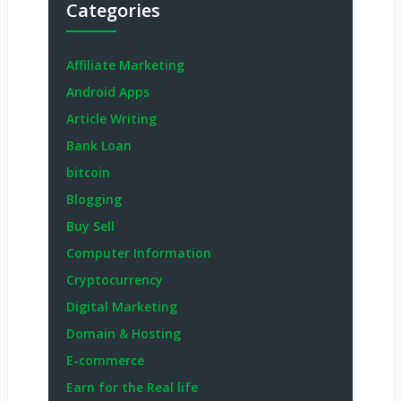
Categories
Affiliate Marketing
Android Apps
Article Writing
Bank Loan
bitcoin
Blogging
Buy Sell
Computer Information
Cryptocurrency
Digital Marketing
Domain & Hosting
E-commerce
Earn for the Real life