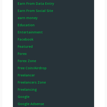
Earn From Data Entry
Earn From Social Site
earn money
Education
Entertainment
Facebook
Featured
Forex
Forex Zone
Free Coin/Airdrop
Freelancer
Freelancers Zone
Freelancing
Google
Google Adsense