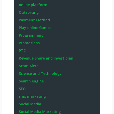
online platform
Outsorcing
Payment Method
Play online Games
Programming
Promotions
PTC
Revenue Share and invest plan
Scam Alert
Science and Technology
Search engine
SEO
sms marketing
Social Media
Social Media Marketing