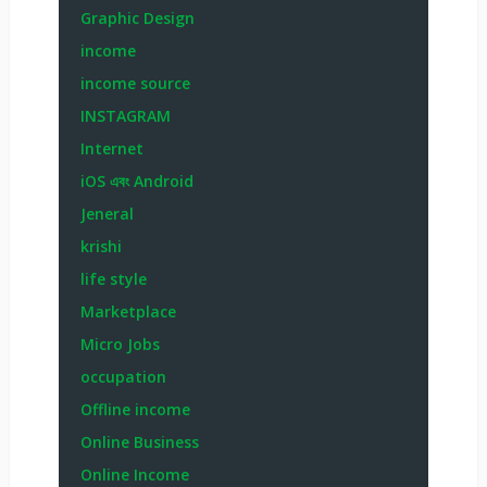
Graphic Design
income
income source
INSTAGRAM
Internet
iOS এবং Android
Jeneral
krishi
life style
Marketplace
Micro Jobs
occupation
Offline income
Online Business
Online Income