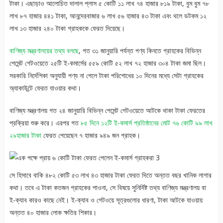
টাকা। এছাড়াও আলোচিত দালাল প্লাস ৫ কোটি ১১ লাখ ৭৪ হাজার ৮১৯ টাকা, বুম বুম ৭৮
লাখ ৮৭ হাজার ৪৪১ টাকা, আনন্দেরবাজার ৬ লাখ ৫৬ হাজার ৪৩ টাকা এবং থলে ডটকম ১২
লাখ ১৩ হাজার ২৪০ টাকা গ্রাহককে ফেরত দিয়েছে।
বাণিজ্য মন্ত্রণালয়ের তথ্য বলছে
, গত ৩১ জানুয়ারি পর্যন্ত পণ্য কিনতে গ্রাহকের বিভিন্ন
পেমেন্ট গেটওয়েতে ২৫টি ই-কমার্সের ৫৫৯ কোটি ৫২ লাখ ৭২ হাজার ৩০৪ টাকা জমা ছিল।
সরকারি নির্দেশিকা অনুযায়ী পণ্য না পেলে টাকা পরিশোধের ১০ দিনের মধ্যে সেটা গ্রাহকের
অ্যাকাউন্টে ফেরত যাওয়ার কথা।
বাণিজ্য মন্ত্রণালয় গত ২৪ জানুয়ারি বিভিন্ন পেমেন্ট গেটওয়েতে আটকে থাকা টাকা ফেরতের
প্রক্রিয়া শুরু করে। এরপর গত
৮৫ দিনে ১২টি ই-কমার্স প্রতিষ্ঠানের মোট ৭৬ কোটি ৯৯ লাখ
২৯হাজার টাকা
ফেরত পেয়েছেন ৭ হাজার ৯৪৯ জন গ্রাহক।
সে হিসাবে বাকি ৪৮২ কোটি ৫৩ লাখ ৪৩ হাজার টাকা ফেরত দিতে অন্তত বছর খানিক লাগার
কথা। তবে এ টাকা কতজন গ্রাহকের পাওনা, সে বিষয়ে সুনির্দিষ্ট তথ্য বাণিজ্য মন্ত্রণালয় বা
ই-ক্যাব কারও কাছে নেই। ই-ক্যাব ও গেটওয়ে সূত্রগুলোর ধারণা, টাকা আটকে যাওয়ায়
অন্তত ৪০ হাজার লোক ক্ষতির শিকার।