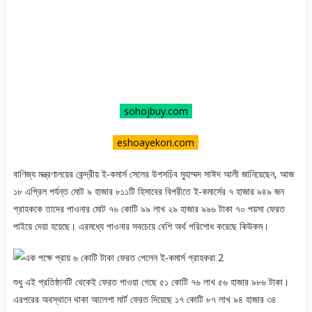
sohojbuy.com
eshoayekori.com
বাণিজ্য মন্ত্রণালয়ের কেন্দ্রীয় ই-কমার্স সেলের উপসচিব মুহাম্মদ সাঈদ আলী জানিয়েছেন, আজ
১৮ এপ্রিল পর্যন্ত মোট ৯ হাজার ৮১১টি হিসাবের বিপরীতে ই-কমার্সের ৭ হাজার ৯৪৯ জন
গ্রাহককে তাদের পাওনার মোট ৭৬ কোটি ৯৯ লাখ ২৯ হাজার ৯৯৬ টাকা ৭০ পয়সা ফেরত
পাইয়ে দেয়া হয়েছে। এরমধ্যে পাওনার সবচেয়ে বেশি অর্থ পরিশোধ করেছে কিউকম।
শুধু এই প্রতিষ্ঠানটি থেকেই ফেরত পাওয়া গেছে ৫১ কোটি ৭৬ লাখ ৫৬ হাজার ৯৮৬ টাকা।
এরপরের অবস্থানে থাকা আলেশা মার্ট ফেরত দিয়েছে ১৭ কোটি ৮৭ লাখ ৯৪ হাজার ৩৪