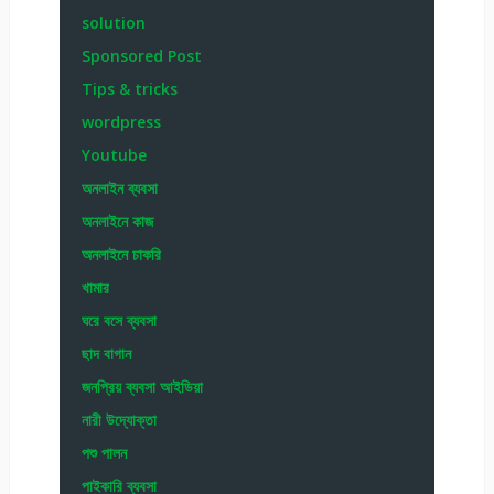
solution
Sponsored Post
Tips & tricks
wordpress
Youtube
অনলাইন ব্যবসা
অনলাইনে কাজ
অনলাইনে চাকরি
খামার
ঘরে বসে ব্যবসা
ছাদ বাগান
জনপ্রিয় ব্যবসা আইডিয়া
নারী উদ্যোক্তা
পশু পালন
পাইকারি ব্যবসা