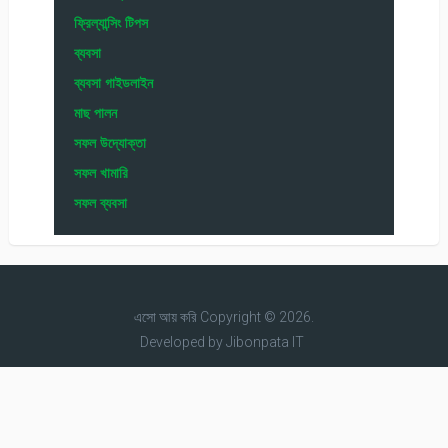
ফ্রিল্যান্সিং টিপস
ব্যবসা
ব্যবসা গাইডলাইন
মাছ পালন
সফল উদ্যোক্তা
সফল খামারি
সফল ব্যবসা
এসো আয় করি
Copyright © 2026.
Developed by
Jibonpata IT