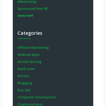
Advertising
Sponsored Post কি?
মতামত/পরামর্শ
Categories
Affiliate Marketing
Android Apps
Article Writing
Bank Loan
bitcoin
Blogging
Buy Sell
Computer Information
Cryptocurrency