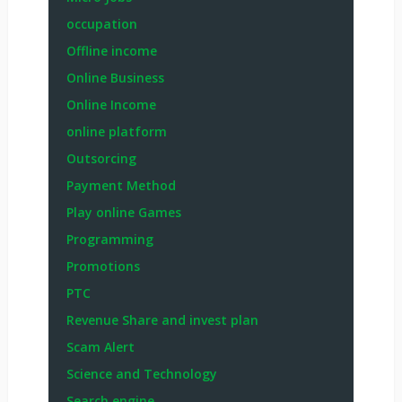
occupation
Offline income
Online Business
Online Income
online platform
Outsorcing
Payment Method
Play online Games
Programming
Promotions
PTC
Revenue Share and invest plan
Scam Alert
Science and Technology
Search engine