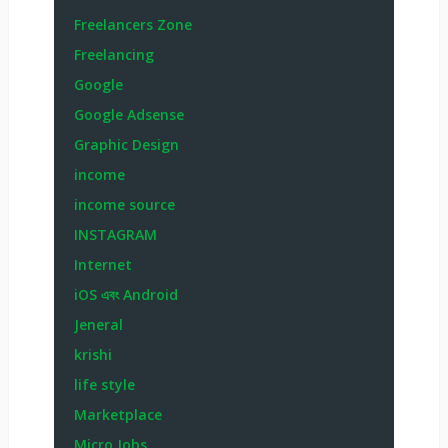
Freelancers Zone
Freelancing
Google
Google Adsense
Graphic Design
income
income source
INSTAGRAM
Internet
iOS এবং Android
Jeneral
krishi
life style
Marketplace
Micro Jobs