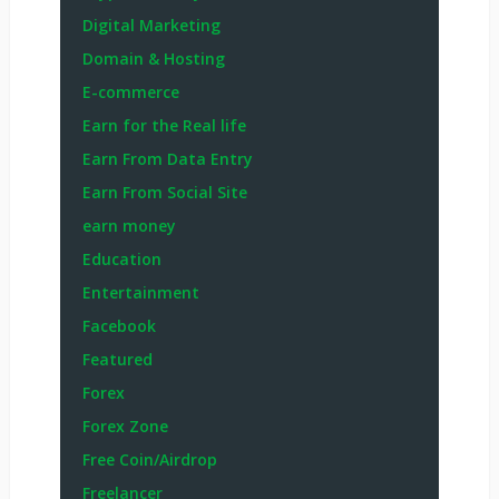
Digital Marketing
Domain & Hosting
E-commerce
Earn for the Real life
Earn From Data Entry
Earn From Social Site
earn money
Education
Entertainment
Facebook
Featured
Forex
Forex Zone
Free Coin/Airdrop
Freelancer