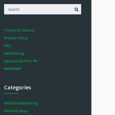
Terms of Service
Privacy Policy
FAQ
Advertising
Sponsored Post কি?
মতামত/পরামর্শ
Categories
Affiliate Marketing
Android Apps