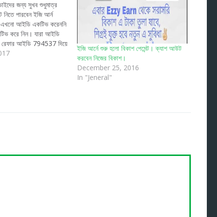
দের জন্য সুখব শুধুমাত্র
্ট নিতে পারবেন ইজি আর্ন
া এখনো আইডি একটিভ করেননি
একটিভ করে নিন। যারা আইডি
ার রেফার আইডি 794537 দিয়ে
ইজি আর্নে শুরু হলো বিকাশ পেমেন্ট। ক্যাশ আউট
৩১ জানুয়ারির মধ্যে
017
করবেন নিজের বিকাশ।
ID দিয়ে ID active করলে
December 25, 2016
In "Jeneral"