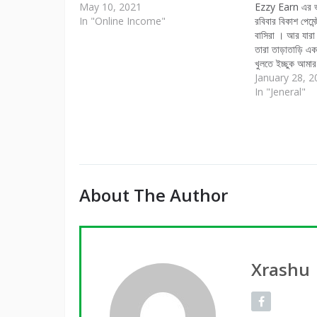
May 10, 2021
Ezzy Earn এর ভাই
In "Online Income"
রবিবার বিকাশ পেমেন
বাসিরা । আর যার
তারা তাড়াতাড়ি 
খুলতে ইচ্ছুক আম
খুলে ফেলুন। আগামী 
January 28, 2
794537 reffer 
In "Jeneral"
**…
About The Author
Xrashu