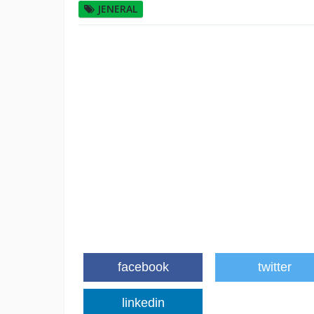
JENERAL
facebook
twitter
linkedin