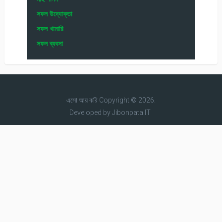
Sponsored Post
Tips & tricks
wordpress
Youtube
অনলাইন ব্যবসা
অনলাইনে কাজ
অনলাইনে চাকরি
খামার
ঘরে বসে ব্যবসা
ছাদ বাগান
জনপ্রিয় ব্যবসা আইডিয়া
নারী উদ্যোক্তা
পশু পালন
পাইকারি ব্যবসা
ফ্রিল্যান্সিং টিপস