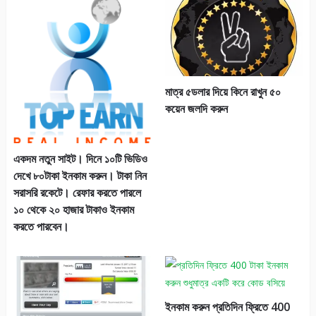
It
bitcoin
earn money
earn money online
EARNING
free online income
Make Money Online
Online income
Related Posts