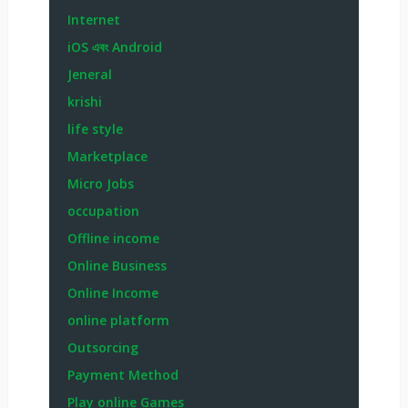
Earn From Social Site
earn money
Education
Entertainment
Facebook
Featured
Forex
Forex Zone
Free Coin/Airdrop
Freelancer
Freelancers Zone
Freelancing
Google
Google Adsense
Graphic Design