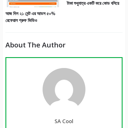
আমি গ্যারানটী দিব আপনি দিনে
বিট কয়েন আর্ন করুনওয়েবসাইট ভিজিট
$300+ ডলার আয় করতে পারবেন
করে। 1 ref=0.04$
মাত্র ৫ডলার দিয়ে কিনে রাখুন ৫০
কয়েন জলদি করুন
একদম নতুন সাইট। দিনে ১০টি ভিডিও
দেখে ৮০টাকা ইনকাম করুন। টাকা নিন
সরাসরি রকেটে। রেফার করতে পারলে
১০ থেকে ২০ হাজার টাকাও ইনকাম
করতে পারবেন।