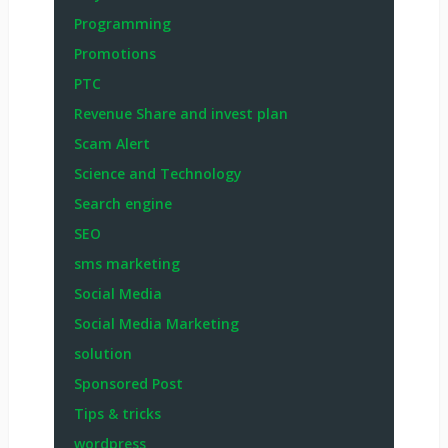
income
income source
INSTAGRAM
Internet
iOS এবং Android
Jeneral
krishi
life style
Marketplace
Micro Jobs
occupation
Offline income
Online Business
Online Income
online platform