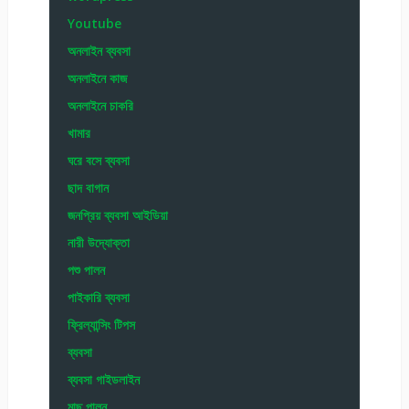
Outsorcing
Payment Method
Play online Games
Programming
Promotions
PTC
Revenue Share and invest plan
Scam Alert
Science and Technology
Search engine
SEO
sms marketing
Social Media
Social Media Marketing
solution