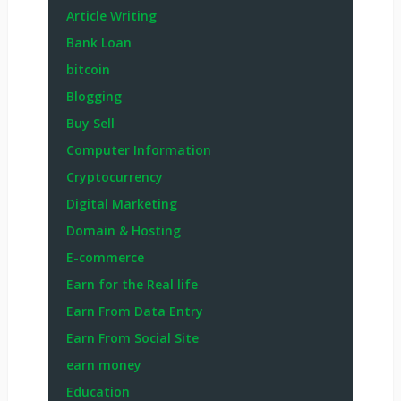
Terms of Service
Privacy Policy
FAQ
Advertising
Sponsored Post কি?
মতামত/পরামর্শ
Categories