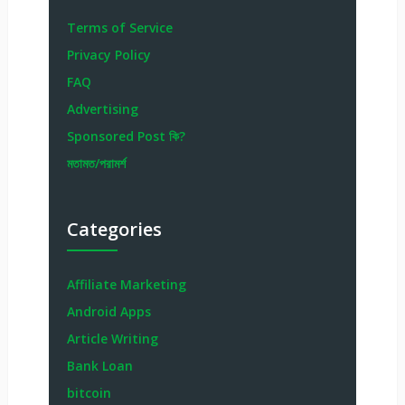
Terms of Service
Privacy Policy
FAQ
Advertising
Sponsored Post কি?
মতামত/পরামর্শ
Categories
Affiliate Marketing
Android Apps
Article Writing
Bank Loan
bitcoin