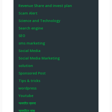
Revenue Share and invest plan
Scam Alert
Science and Technology
Search engine
SEO
sms marketing
Social Media
Social Media Marketing
solution
Sponsored Post
Tips & tricks
wordpress
Youtube
অনলাইন ব্যবসা
অনলাইনে কাজ