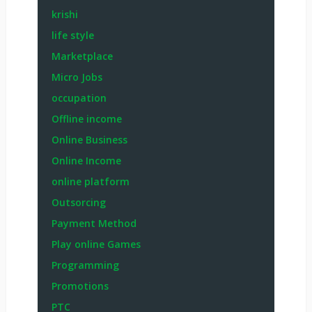
krishi
life style
Marketplace
Micro Jobs
occupation
Offline income
Online Business
Online Income
online platform
Outsorcing
Payment Method
Play online Games
Programming
Promotions
PTC