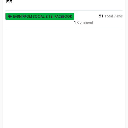
নিন
51
,
Total views
EARN FROM SOCIAL SITE
FACEBOOK
1
Comment