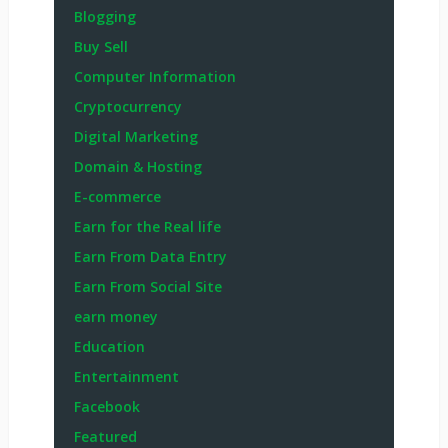
Blogging
Buy Sell
Computer Information
Cryptocurrency
Digital Marketing
Domain & Hosting
E-commerce
Earn for the Real life
Earn From Data Entry
Earn From Social Site
earn money
Education
Entertainment
Facebook
Featured