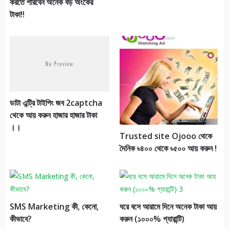
করতে পারবেন অনেক বড় অংকের
টাকা!!
ডাটা এন্ট্রি টাইপিং জব 2captcha
থেকে আয় করুন হাজার হাজার টাকা
।।
Trusted site Ojooo থেকে
দৈনিক ৳৪০০ থেকে ৳৫০০ আয় করুন !
SMS Marketing কী, কেনো,
ঘরে বসে আরামে দিনে অনেক টাকা আয়
কীভাবে?
করুন (১০০০% গ্যারান্টি)