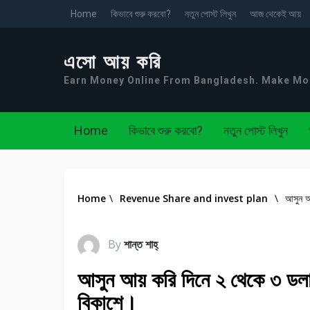
Home
কিভাবে শুরু করবো?
নতুন পোস্ট লিখুন
আজ থেকেই আয়
এসো আয় করি
Earn Money Online From Bangladesh. Make M
Home
কিভাবে শুরু করবো?
নতুন পোস্ট লিখুন
Home
\
Revenue Share and invest plan
\
আসুন আ
By
শান্ত শাহ্‌
আসুন আয় করি দিনে ২ থেকে ৩ ডলার
বিকাশে।