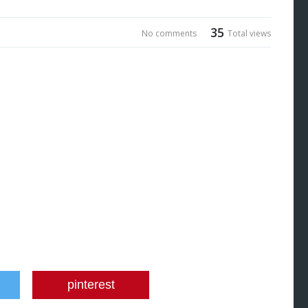
35
No comments
Total views
pinterest