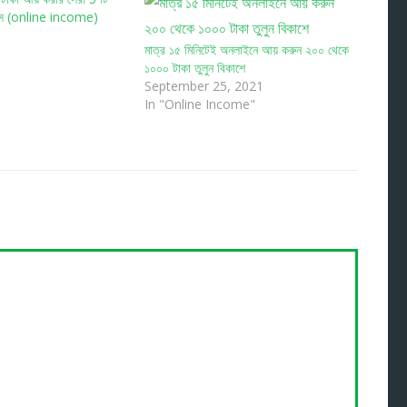
াপস (online income)
মাত্র ১৫ মিনিটেই অনলাইনে আয় করুন ২০০ থেকে
১০০০ টাকা তুলুন বিকাশে
September 25, 2021
In "Online Income"