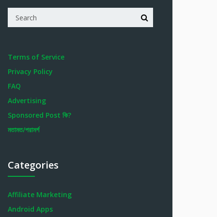
Terms of Service
Privacy Policy
FAQ
Advertising
Sponsored Post কি?
মতামত/পরামর্শ
Categories
Affiliate Marketing
Android Apps