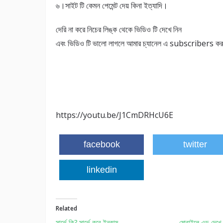
৬।সাইট টি কেমন পেমেন্ট দেয় কিনা ইত্যাদি।
দেরি না করে নিচের লিঙ্ক থেকে ভিডিও টি দেখে নিন
এবং ভিডিও টি ভালো লাগলে আমার চ্যানেল এ subscribers কর
https://youtu.be/J1CmDRHcU6E
facebook
twitter
linkedin
Related
সার্ভে কি? সার্ভে করে ইনকাম
মোবাইলে এড দেখে 