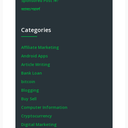
Sponsored Post কি?
মতামত/পরামর্শ
Categories
Affiliate Marketing
Android Apps
Article Writing
Bank Loan
bitcoin
Blogging
Buy Sell
Computer Information
Cryptocurrency
Digital Marketing