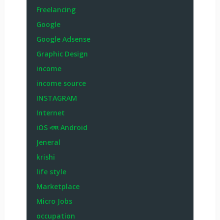
Freelancing
Google
Google Adsense
Graphic Design
income
income source
INSTAGRAM
Internet
iOS এবং Android
Jeneral
krishi
life style
Marketplace
Micro Jobs
occupation