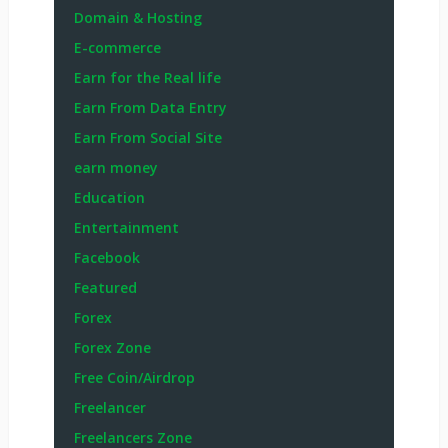
Domain & Hosting
E-commerce
Earn for the Real life
Earn From Data Entry
Earn From Social Site
earn money
Education
Entertainment
Facebook
Featured
Forex
Forex Zone
Free Coin/Airdrop
Freelancer
Freelancers Zone