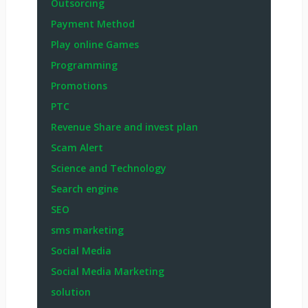
Outsorcing
Payment Method
Play online Games
Programming
Promotions
PTC
Revenue Share and invest plan
Scam Alert
Science and Technology
Search engine
SEO
sms marketing
Social Media
Social Media Marketing
solution