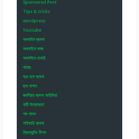
Sponsored Post
Tips & tricks
wordpress
Youtube
অনলাইন ব্যবসা
অনলাইনে কাজ
অনলাইনে চাকরি
খামার
ঘরে বসে ব্যবসা
ছাদ বাগান
জনপ্রিয় ব্যবসা আইডিয়া
নারী উদ্যোক্তা
পশু পালন
পাইকারি ব্যবসা
ফ্রিল্যান্সিং টিপস