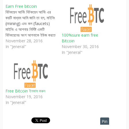
Earn Free bitcoin
বিটকয়েন আর্নিং বিটকয়েন আর্নিং এর
কয়টি মাধ্যম আমি জানি তা হল, মাইনিং
(mining) এবং কল (faucets)
মাইনিং এ আপনার নির্দিষ্ট একটি
বিটকয়েনের অংশ আপনাকে ইউজ করতে
100%sure earn free
হবে। বর্তমানে এটি অনেক হার্ড একটি
November 28, 2016
Bitcoin
প্রসেস বিটকয়েন আর্ন করার জন্য।
In "Jeneral"
November 30, 2016
আরদ্বিতীয় টি হল সবচেয়ে সহজলভ্য
In "Jeneral"
উপায় যা বর্তমানে আমাদের মত ইউজার
কেবিনামুল্যে বিটকয়েন…
Free Bitcoin ইনকাম করুন
November 19, 2016
In "Jeneral"
Pin
It