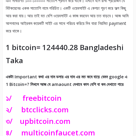
এটা সাধারণত ১০০-১০০০০০ সাতোশি প্রদান করে থাকে। এখানে বলে রাখা প্রয়োজন যে
বিটকয়েনের একক সাতোশি নামে পরিচিত। একটি ওয়েবসাইট এ কেপচা পূরণ করে অল্প কিছু
আয় করা যায়। আর তাই যত বেশি ওয়েবসাইট এ কাজ করবেন আয় তত বাড়বে। আজ আমি
আপনাদের আইরকম কয়েকটি সাইট এর সাথে পরিচয় করিয়ে দিব যারা নিয়মিত payment
করে থাকে।
1 bitcoin= 124440.28 Bangladeshi
Taka
একটা Important কথা এর দাম ডলার এর দাম এর মত কমে বাড়ে যেমন google এ
1 Bitcoin=? লিখলে আজ যে amaount দেখাবে কাল বেশি বা কম দেখাতে পারে
১/
freebitcoin
২/
btcclicks.com
৩/
upbitcoin.com
৪/
multicoinfaucet.com