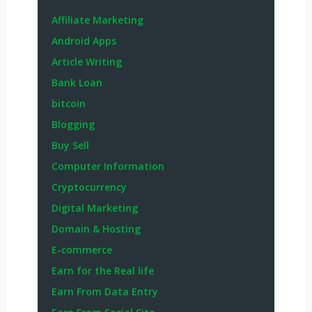
Affiliate Marketing
Android Apps
Article Writing
Bank Loan
bitcoin
Blogging
Buy Sell
Computer Information
Cryptocurrency
Digital Marketing
Domain & Hosting
E-commerce
Earn for the Real life
Earn From Data Entry