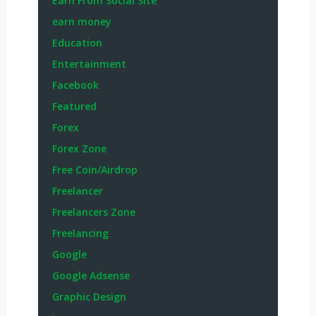
Earn From Social Site
earn money
Education
Entertainment
Facebook
Featured
Forex
Forex Zone
Free Coin/Airdrop
Freelancer
Freelancers Zone
Freelancing
Google
Google Adsense
Graphic Design