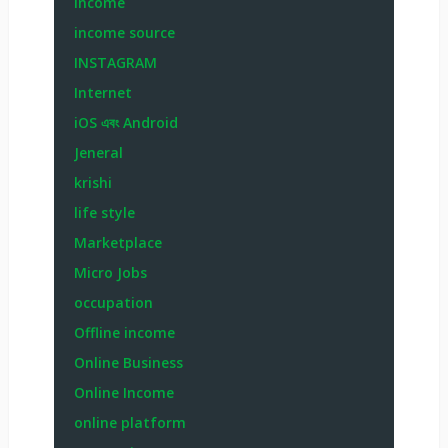
income
income source
INSTAGRAM
Internet
iOS এবং Android
Jeneral
krishi
life style
Marketplace
Micro Jobs
occupation
Offline income
Online Business
Online Income
online platform