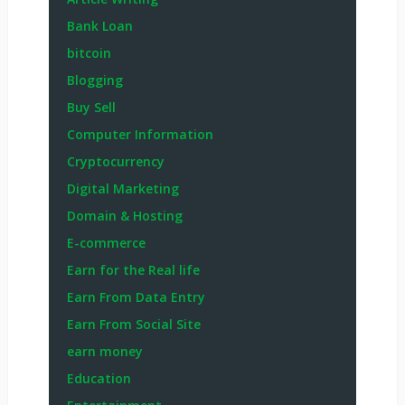
Bank Loan
bitcoin
Blogging
Buy Sell
Computer Information
Cryptocurrency
Digital Marketing
Domain & Hosting
E-commerce
Earn for the Real life
Earn From Data Entry
Earn From Social Site
earn money
Education