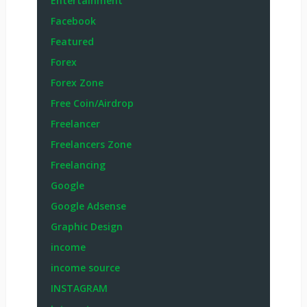
Entertainment
Facebook
Featured
Forex
Forex Zone
Free Coin/Airdrop
Freelancer
Freelancers Zone
Freelancing
Google
Google Adsense
Graphic Design
income
income source
INSTAGRAM