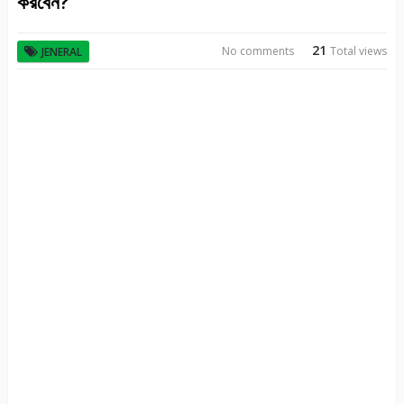
করবেন?
21
No comments
Total views
JENERAL