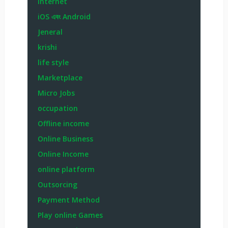
Internet
iOS এবং Android
Jeneral
krishi
life style
Marketplace
Micro Jobs
occupation
Offline income
Online Business
Online Income
online platform
Outsorcing
Payment Method
Play online Games