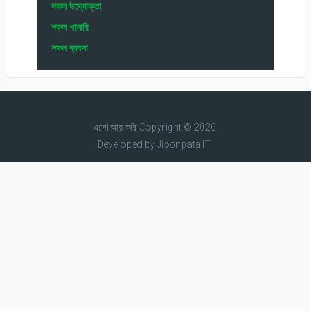
সফল উদ্যোক্তা
সফল খামারি
সফল ব্যবসা
এসো আয় করি
Copyright © 2026.
Developed by
Jibonpata IT