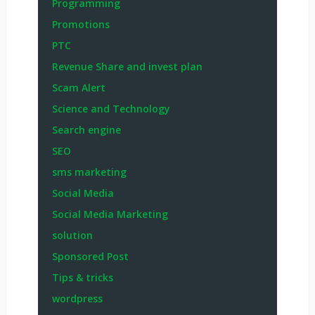
Programming
Promotions
PTC
Revenue Share and invest plan
Scam Alert
Science and Technology
Search engine
SEO
sms marketing
Social Media
Social Media Marketing
solution
Sponsored Post
Tips & tricks
wordpress