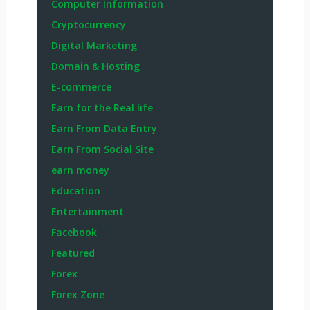
Computer Information
Cryptocurrency
Digital Marketing
Domain & Hosting
E-commerce
Earn for the Real life
Earn From Data Entry
Earn From Social Site
earn money
Education
Entertainment
Facebook
Featured
Forex
Forex Zone