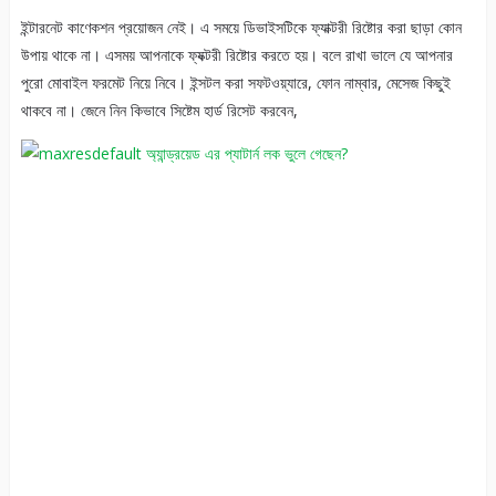
ইন্টারনেট কাণেকশন প্রয়োজন নেই। এ সময়ে ডিভাইসটিকে ফ্যাক্টরী রিষ্টোর করা ছাড়া কোন
উপায় থাকে না। এসময় আপনাকে ফ্যক্টরী রিষ্টোর করতে হয়। বলে রাখা ভালে যে আপনার
পুরো মোবাইল ফরমেট নিয়ে নিবে। ইন্সটল করা সফটওয়্যারে, ফোন নাম্বার, মেসেজ কিছুই
থাকবে না। জেনে নিন কিভাবে সিষ্টেম হার্ড রিসেট করবেন,