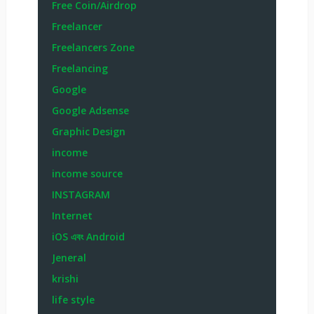
Free Coin/Airdrop
Freelancer
Freelancers Zone
Freelancing
Google
Google Adsense
Graphic Design
income
income source
INSTAGRAM
Internet
iOS এবং Android
Jeneral
krishi
life style