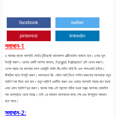
facebook
twitter
pinterest
linkedin
সমাধান-1
এ কাজের জন্যে অবশ্যই সেটের ইন্টারনেট কানেকশন এক্টিভেটেড থাকতে হবে। ৫বার ভুল
ইনপুট করুণ। এরপর একটি অপশন আসবে, Forgot Pattern? এটা ওপেন করুণ।
ওপেন করার পর আপনার গুগল একাউন্ট অর্থাৎ জি-মেইল আই.ডি এবং পাসওয়ার্ড চাইবে।
ঠিকঠিক মতো ইনপুট করুণ। সফলভাবে জি- মেইল আই.ডিতে লগইন করাশেষে আপনাকে নতুন
প্যটার্ণ লক দিতে বলা হবে। নতুন প্যটার্ণ একটিভ করুণ এবং এবারে অবশ্যই সহজে মনে থাকে
এমন কোন প্যাটার্ণ ড্র করুণ। অনেক সময় এই প্রসেস সঠিক হওয়া সত্ত্ব আপনার মোবাইল
লক অবস্থাতে থেকে যাচ্ছে। তাই ২য় সমাধান আপনাদের জন্য শেষ এবং উপযুক্ত সমাধান
হতে পারে।
সমাধান-2: