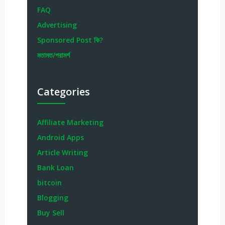
FAQ
Advertising
Sponsored Post কি?
মতামত/পরামর্শ
Categories
Affiliate Marketing
Android Apps
Article Writing
Bank Loan
bitcoin
Blogging
Buy Sell