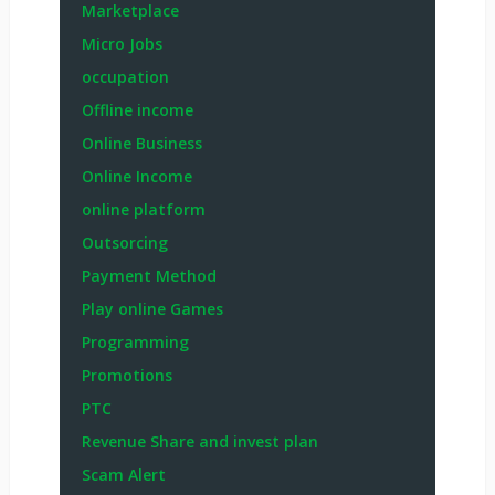
Marketplace
Micro Jobs
occupation
Offline income
Online Business
Online Income
online platform
Outsorcing
Payment Method
Play online Games
Programming
Promotions
PTC
Revenue Share and invest plan
Scam Alert