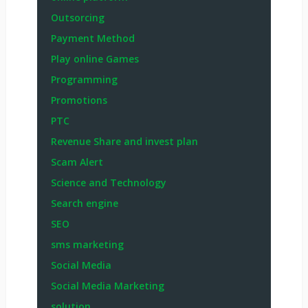
Outsorcing
Payment Method
Play online Games
Programming
Promotions
PTC
Revenue Share and invest plan
Scam Alert
Science and Technology
Search engine
SEO
sms marketing
Social Media
Social Media Marketing
solution