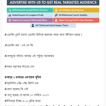
#
এডমিন খুবই ভালো এডমিন বিভিন্য জায়গায় সবার সাথে মিটআপ করছে।
#এডমিন নাম : এস কে সিং
#ফেসবুকে লাইভে আসছে এই পর্যুন্ত অনেকবার
#সবার প্রশ্নের উত্তর দেন
#মাত্র ১ ডলারের এডপ্যাক সুবিধা
#প্রতিদিন ৫%-৭% রিটার্ন দেয়
#কোন প্রকার ফি নেই
# চালু হয়েছে মে মাসের ১০ তারিখে ২০১৭
#উইথড্র দিচ্ছে ৬-১২ ঘন্টার মধ্যে