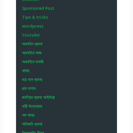
Sponsored Post
Tips & tricks
wordpress
Youtube
অনলাইন ব্যবসা
অনলাইনে কাজ
অনলাইনে চাকরি
খামার
ঘরে বসে ব্যবসা
ছাদ বাগান
জনপ্রিয় ব্যবসা আইডিয়া
নারী উদ্যোক্তা
পশু পালন
পাইকারি ব্যবসা
ফ্রিল্যান্সিং টিপস