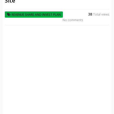
Site
38
Total views
REVENUE SHARE AND INVEST PLAN
No comments