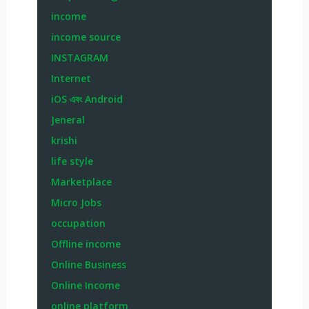
income
income source
INSTAGRAM
Internet
iOS এবং Android
Jeneral
krishi
life style
Marketplace
Micro Jobs
occupation
Offline income
Online Business
Online Income
online platform