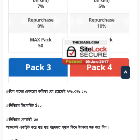
#তিন ধাপের রেফারেল কমিশন তো রয়েছেই ৭%.৩%.১%
#মিনিমাম ডিপোজিট $১০
#মিনিমাম পেআউট $৫
আজকেই একাউন্ট করে যার যার পছন্দমত প্যাক কিনে ইনকাম শুরু করে দিন।