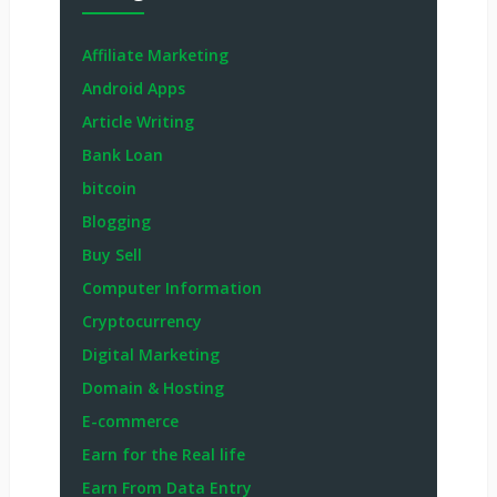
Affiliate Marketing
Android Apps
Article Writing
Bank Loan
bitcoin
Blogging
Buy Sell
Computer Information
Cryptocurrency
Digital Marketing
Domain & Hosting
E-commerce
Earn for the Real life
Earn From Data Entry