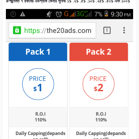
#পছন্দমত ৭ রকমের এডপ্যাক কেনার সুবিধা ১$ .২$ .৫$ .১০$ .২৫$ .৫০$ এবং ১০০$