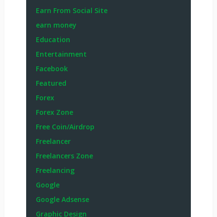
Earn From Social Site
earn money
Education
Entertainment
Facebook
Featured
Forex
Forex Zone
Free Coin/Airdrop
Freelancer
Freelancers Zone
Freelancing
Google
Google Adsense
Graphic Design