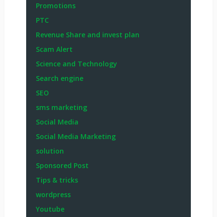
Promotions
PTC
Revenue Share and invest plan
Scam Alert
Science and Technology
Search engine
SEO
sms marketing
Social Media
Social Media Marketing
solution
Sponsored Post
Tips & tricks
wordpress
Youtube