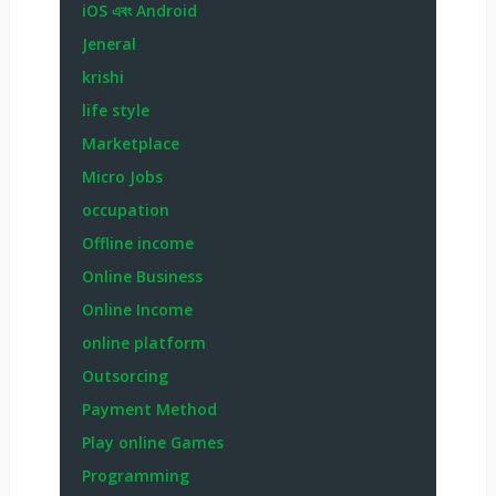
iOS এবং Android
Jeneral
krishi
life style
Marketplace
Micro Jobs
occupation
Offline income
Online Business
Online Income
online platform
Outsorcing
Payment Method
Play online Games
Programming