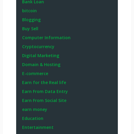
Bank Loan
bitcoin
Blogging
Buy Sell
Computer Information
Cryptocurrency
Digital Marketing
Domain & Hosting
E-commerce
Earn for the Real life
Earn From Data Entry
Earn From Social Site
earn money
Education
Entertainment