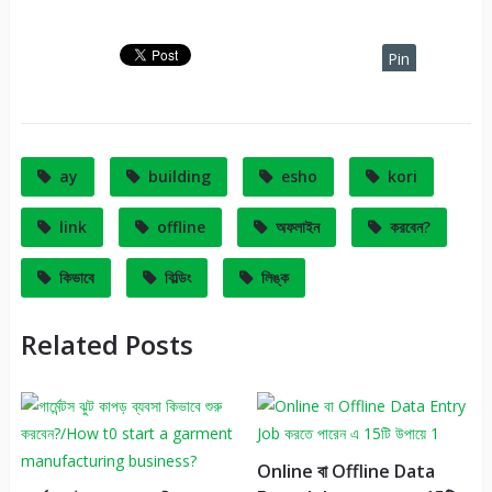
Pin
It
ay
building
esho
kori
link
offline
অফলাইন
করবেন?
কিভাবে
বিল্ডিং
লিঙ্ক
Related Posts
Online বা Offline Data