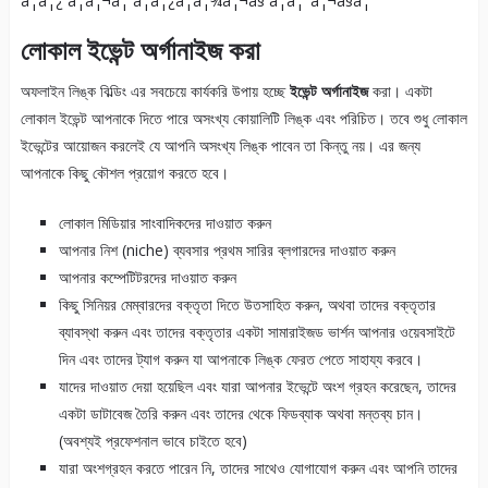
লোকাল ইভেন্ট অর্গানাইজ করা
অফলাইন লিঙ্ক বিল্ডিং এর সবচেয়ে কার্যকরি উপায় হচ্ছে
ইভেন্ট অর্গানাইজ
করা। একটা
লোকাল ইভেন্ট আপনাকে দিতে পারে অসংখ্য কোয়ালিটি লিঙ্ক এবং পরিচিত। তবে শুধু লোকাল
ইভেন্টের আয়োজন করলেই যে আপনি অসংখ্য লিঙ্ক পাবেন তা কিন্তু নয়। এর জন্য
আপনাকে কিছু কৌশল প্রয়োগ করতে হবে।
লোকাল মিডিয়ার সাংবাদিকদের দাওয়াত করুন
আপনার নিশ (niche) ব্যবসার প্রথম সারির ব্লগারদের দাওয়াত করুন
আপনার কম্পেটিটরদের দাওয়াত করুন
কিছু সিনিয়র মেম্বারদের বক্তৃতা দিতে উতসাহিত করুন, অথবা তাদের বক্তৃতার
ব্যাবস্থা করুন এবং তাদের বক্তৃতার একটা সামারাইজড ভার্শন আপনার ওয়েবসাইটে
দিন এবং তাদের ট্যাগ করুন যা আপনাকে লিঙ্ক ফেরত পেতে সাহায্য করবে।
যাদের দাওয়াত দেয়া হয়েছিল এবং যারা আপনার ইভেন্টে অংশ গ্রহন করেছেন, তাদের
একটা ডাটাবেজ তৈরি করুন এবং তাদের থেকে ফিডব্যাক অথবা মন্তব্য চান।
(অবশ্যই প্রফেশনাল ভাবে চাইতে হবে)
যারা অংশগ্রহন করতে পারেন নি, তাদের সাথেও যোগাযোগ করুন এবং আপনি তাদের