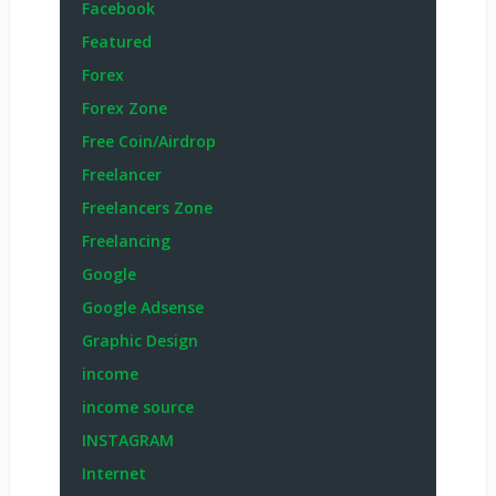
Facebook
Featured
Forex
Forex Zone
Free Coin/Airdrop
Freelancer
Freelancers Zone
Freelancing
Google
Google Adsense
Graphic Design
income
income source
INSTAGRAM
Internet