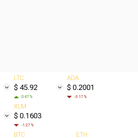
LTC
ADA
$ 45.92
$ 0.2001
0.47 %
-3.17 %
XLM
$ 0.1603
-1.27 %
BTC
ETH