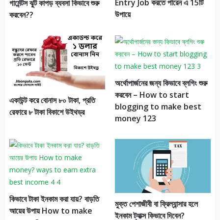
Entry Job করতে পারেন এ 15টি
গার্মেন্টস ঝুট কাপড় ব্যবসা কিভাবে শুরু
উপায়ে
করবেন??
অর্থোপার্জনের জন্য কিভাবে ব্লগিং শুরু
করবেন – How to start
একাউন্ট করে বোনাস ৮০ টাকা, প্রতি
blogging to make best
রেফারে ৮ টাকা বিকাশে উইথড্র
money 123
কিভাবে টাকা ইনকাম করা যায়? বাড়তি
মুক্ত পেশাজীবী বা ফ্রিল্যান্সার হলে
আয়ের উপায় How to make
ইনকাম ট্যাক্স কিভাবে দিবেন?