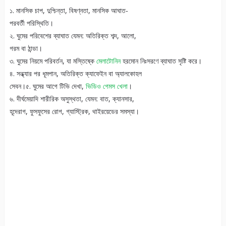
১. মানসিক চাপ, দুশ্চিন্তা, বিষণ্নতা, মানসিক আঘাত-
পরবর্তী পরিস্থিতি।
২. ঘুমের পরিবেশের ব্যাঘাত যেমন: অতিরিক্ত শব্দ, আলো,
গরম বা ঠান্ডা।
৩. ঘুমের নিয়মে পরিবর্তন, যা মস্তিষ্কে
মেলাটোনিন
হরমোন নিঃসরণে ব্যাঘাত সৃষ্টি করে।
৪. সন্ধ্যার পর ধূমপান, অতিরিক্ত ক্যাফেইন বা অ্যালকোহল
সেবন।৫. ঘুমের আগে টিভি দেখা,
ভিডিও গেমস খেলা
।
৬. দীর্ঘমেয়াদি শারীরিক অসুস্থতা, যেমন: বাত, ক্যানসার,
হূদেরাগ, ফুসফুসের রোগ, গ্যাস্ট্রিক, থাইরয়েডের সমস্যা।