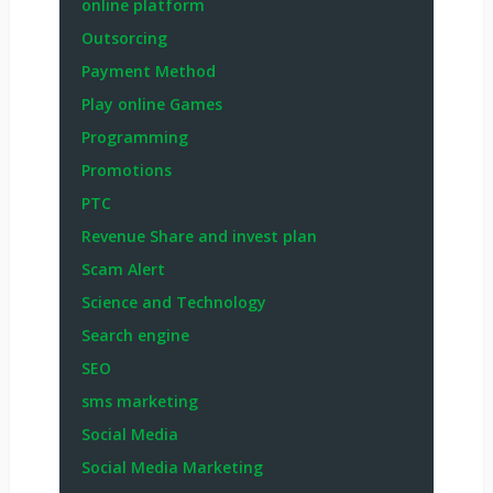
online platform
Outsorcing
Payment Method
Play online Games
Programming
Promotions
PTC
Revenue Share and invest plan
Scam Alert
Science and Technology
Search engine
SEO
sms marketing
Social Media
Social Media Marketing