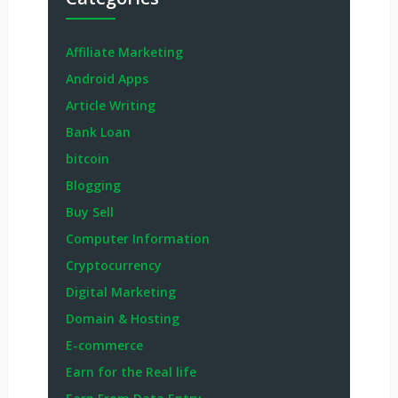
Affiliate Marketing
Android Apps
Article Writing
Bank Loan
bitcoin
Blogging
Buy Sell
Computer Information
Cryptocurrency
Digital Marketing
Domain & Hosting
E-commerce
Earn for the Real life