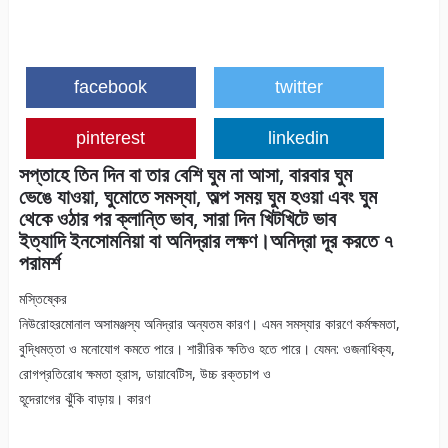
facebook
twitter
pinterest
linkedin
সপ্তাহে তিন দিন বা তার বেশি ঘুম না আসা, বারবার ঘুম
ভেঙে যাওয়া, ঘুমোতে সমস্যা, অল্প সময় ঘুম হওয়া এবং ঘুম
থেকে ওঠার পর ক্লান্তি ভাব, সারা দিন খিটখিটে ভাব
ইত্যাদি ইনসোমনিয়া বা অনিদ্রার লক্ষণ।অনিদ্রা দূর করতে ৭
পরামর্শ
মস্তিষ্কের
নিউরোহরমোনাল অসামঞ্জস্য অনিদ্রার অন্যতম কারণ। এমন সমস্যার কারণে কর্মক্ষমতা,
বুদ্ধিমত্তা ও মনোযোগ কমতে পারে। শারীরিক ক্ষতিও হতে পারে। যেমন: ওজনাধিক্য,
রোগপ্রতিরোধ ক্ষমতা হ্রাস, ডায়াবেটিস, উচ্চ রক্তচাপ ও
হূদেরাগের ঝুঁকি বাড়ায়। কারণ