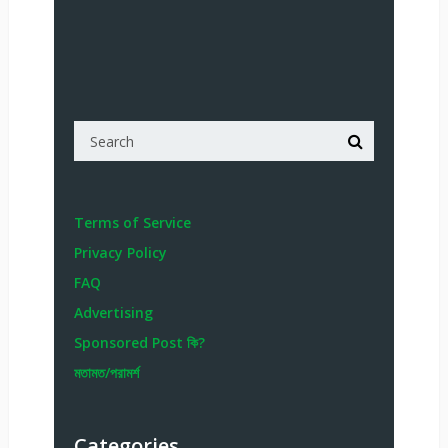
Terms of Service
Privacy Policy
FAQ
Advertising
Sponsored Post কি?
মতামত/পরামর্শ
Categories