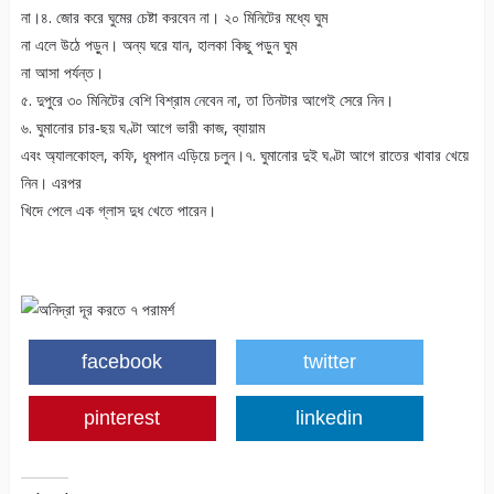
না।৪. জোর করে ঘুমের চেষ্টা করবেন না। ২০ মিনিটের মধ্যে ঘুম
না এলে উঠে পড়ুন। অন্য ঘরে যান, হালকা কিছু পড়ুন ঘুম
না আসা পর্যন্ত।
৫. দুপুরে ৩০ মিনিটের বেশি বিশ্রাম নেবেন না, তা তিনটার আগেই সেরে নিন।
৬. ঘুমানোর চার-ছয় ঘণ্টা আগে ভারী কাজ, ব্যায়াম
এবং অ্যালকোহল, কফি, ধূমপান এড়িয়ে চলুন।৭. ঘুমানোর দুই ঘণ্টা আগে রাতের খাবার খেয়ে
নিন। এরপর
খিদে পেলে এক গ্লাস দুধ খেতে পারেন।
facebook
twitter
pinterest
linkedin