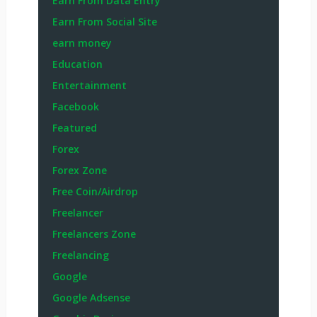
Earn From Data Entry
Earn From Social Site
earn money
Education
Entertainment
Facebook
Featured
Forex
Forex Zone
Free Coin/Airdrop
Freelancer
Freelancers Zone
Freelancing
Google
Google Adsense