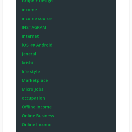
Graphic Design
income
income source
INSTAGRAM
Internet
iOS এবং Android
Jeneral
krishi
life style
Marketplace
Micro Jobs
occupation
Offline income
Online Business
Online Income