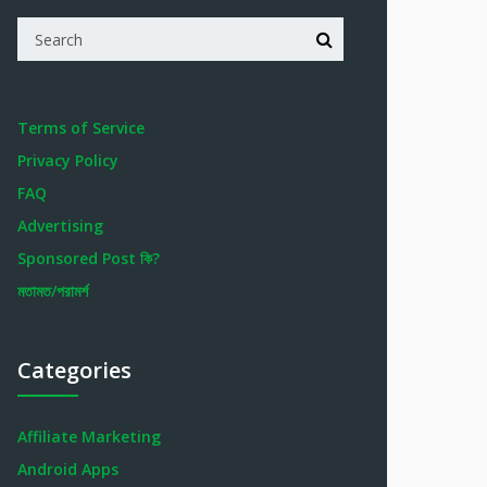
Terms of Service
Privacy Policy
FAQ
Advertising
Sponsored Post কি?
মতামত/পরামর্শ
Categories
Affiliate Marketing
Android Apps