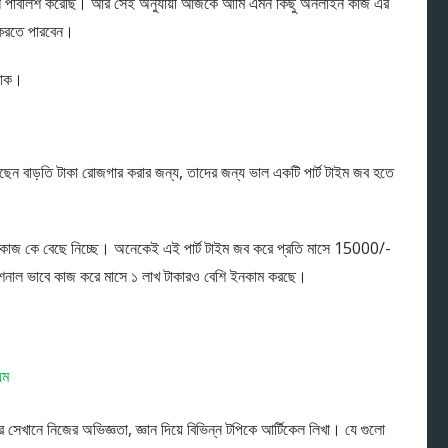
েল পাবলিশ করেছি। আর সেই অনুযায়ী আজকে আমি এমন কিছু অনলাইন কাজ এর
ত করতে পারবেন।
 যাক।
ুজছেন বাড়তি টাকা রোজগার করার জন্য, তাদের জন্য ভাল একটি পার্ট টাইম জব হতে
 ব্লগিং কাজ কে বেছে নিচ্ছে। অনেকেই এই পার্ট টাইম জব করে প্রতি মাসে 15000/-
াল ভাবে কাজ করে মাসে ১ লাখ টাকারও বেশি ইনকাম করছে।
়ম
 সেখানে নিজের অভিজ্ঞতা, জ্ঞান দিয়ে বিভিন্ন টপিকে আর্টিকেল লিখা। যে গুলো