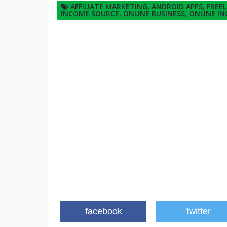
AFFILIATE MARKETING
,
ANDROID APPS
,
FREE
INCOME SOURCE
,
ONLINE BUSINESS
,
ONLINE I
facebook
twitter