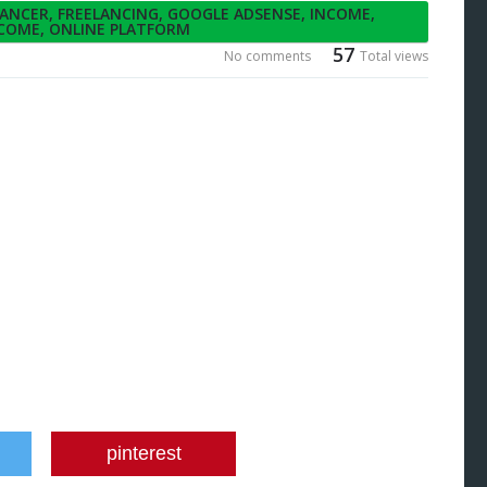
LANCER
,
FREELANCING
,
GOOGLE ADSENSE
,
INCOME
,
NCOME
,
ONLINE PLATFORM
57
No comments
Total views
pinterest