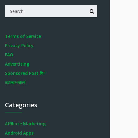
Terms of Service
Privacy Policy
FAQ
Advertising
Sponsored Post কি?
মতামত/পরামর্শ
Categories
Affiliate Marketing
Android Apps