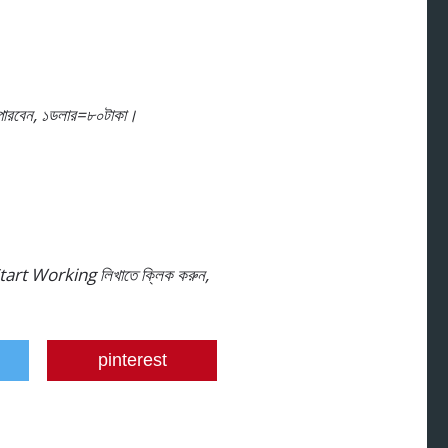
 পারবেন, ১ডলার=৮০টাকা।
া Start Working লিখাতে ক্লিক করুন,
pinterest