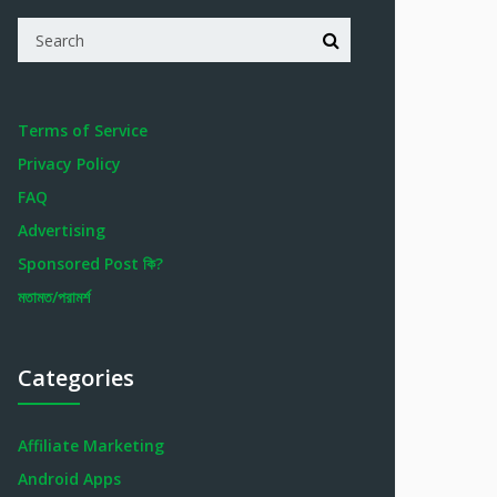
Terms of Service
Privacy Policy
FAQ
Advertising
Sponsored Post কি?
মতামত/পরামর্শ
Categories
Affiliate Marketing
Android Apps