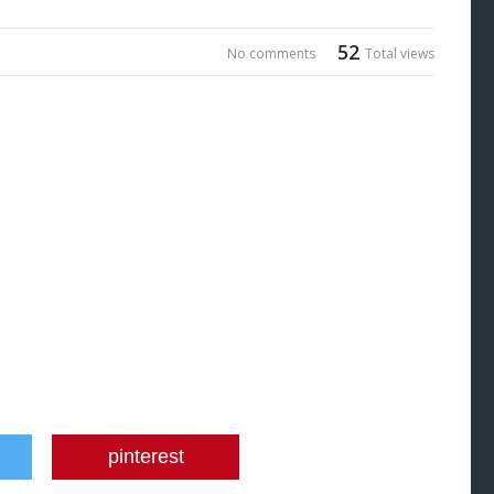
52
No comments
Total views
pinterest