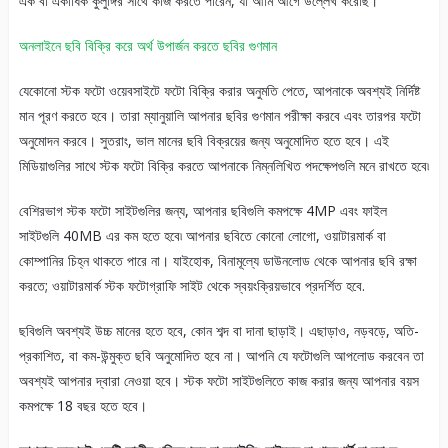
এক বা একাধিক কুলুঙ্গির সাথে কাজ করতে পারেন, যা আমি আগে উল্লেখ করেছি।
অনলাইনে ছবি বিক্রি করে অর্থ উপার্জন করতে ছবির গুণমান
যেকোনো স্টক ফটো ওয়েবসাইটে ফটো বিক্রি করার অনুমতি পেতে, আপনাকে অবশ্যই নির্দিষ্ট
মান পূরণ করতে হবে। তারা ম্যানুয়ালি আপনার ছবির গুণমান পরীক্ষা করবে এবং তারপর ফটো
অনুমোদন করবে। সুতরাং, ভাল মানের ছবি বিক্রয়ের জন্য অনুমোদিত হতে হবে। এই
মিডিয়াগুলির সাথে স্টক ফটো বিক্রি করতে আপনাকে নিম্নলিখিত পদক্ষেপগুলি মনে রাখতে হবে৷
বেশিরভাগ স্টক ফটো সাইটগুলির জন্য, আপনার ছবিগুলি কমপক্ষে 4MP এবং ফাইল
সাইটগুলি 40MB এর কম হতে হবে৷ আপনার ছবিতে কোনো লোগো, ওয়াটারমার্ক বা
কোম্পানির চিহ্ন থাকতে পারে না। যাইহোক, বিনামূল্যে ডাউনলোড থেকে আপনার ছবি রক্ষা
করতে; ওয়াটারমার্ক স্টক ফটোগ্রাফি সাইট থেকে স্বয়ংক্রিয়ভাবে প্রদর্শিত হবে.
ছবিগুলি অবশ্যই উচ্চ মানের হতে হবে, কোন শব্দ বা দানা ছাড়াই। এছাড়াও, নড়বড়ে, অতি-
প্রকাশিত, বা কম-উন্মুক্ত ছবি অনুমোদিত হবে না। আপনি যে ফটোগুলি আপলোড করবেন তা
অবশ্যই আপনার দ্বারা নেওয়া হবে। স্টক ফটো সাইটগুলিতে কাজ করার জন্য আপনার বয়স
কমপক্ষে 18 বছর হতে হবে।