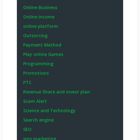
Online Business
Online Income
online platform
Outsorcing
Payment Method
Play online Games
Programming
Promotions
PTC
Revenue Share and invest plan
Scam Alert
Science and Technology
Search engine
SEO
sms marketing