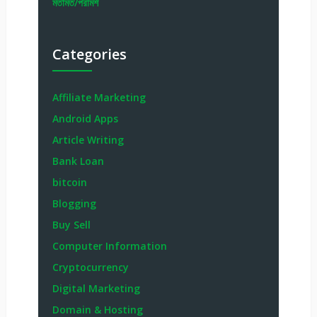
মতামত/পরামর্শ
Categories
Affiliate Marketing
Android Apps
Article Writing
Bank Loan
bitcoin
Blogging
Buy Sell
Computer Information
Cryptocurrency
Digital Marketing
Domain & Hosting