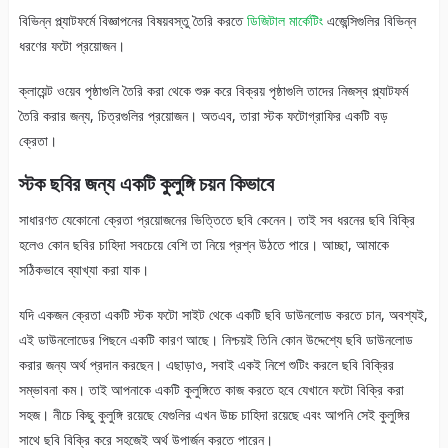
বিভিন্ন প্ল্যাটফর্মে বিজ্ঞাপনের বিষয়বস্তু তৈরি করতে
ডিজিটাল মার্কেটিং
এজেন্সিগুলির বিভিন্ন
ধরণের ফটো প্রয়োজন।
ক্লায়েন্ট ওয়েব পৃষ্ঠাগুলি তৈরি করা থেকে শুরু করে বিক্রয় পৃষ্ঠাগুলি তাদের নিজস্ব প্ল্যাটফর্ম
তৈরি করার জন্য, চিত্রগুলির প্রয়োজন। অতএব, তারা স্টক ফটোগ্রাফির একটি বড়
ক্রেতা।
স্টক ছবির জন্য একটি কুলুঙ্গি চয়ন কিভাবে
সাধারণত যেকোনো ক্রেতা প্রয়োজনের ভিত্তিতে ছবি কেনেন। তাই সব ধরনের ছবি বিক্রি
হলেও কোন ছবির চাহিদা সবচেয়ে বেশি তা নিয়ে প্রশ্ন উঠতে পারে। আচ্ছা, আমাকে
সঠিকভাবে ব্যাখ্যা করা যাক।
যদি একজন ক্রেতা একটি স্টক ফটো সাইট থেকে একটি ছবি ডাউনলোড করতে চান, অবশ্যই,
এই ডাউনলোডের পিছনে একটি কারণ আছে। নিশ্চয়ই তিনি কোন উদ্দেশ্যে ছবি ডাউনলোড
করার জন্য অর্থ প্রদান করছেন। এছাড়াও, সবাই একই নিশে শুটিং করলে ছবি বিক্রির
সম্ভাবনা কম। তাই আপনাকে একটি কুলুঙ্গিতে কাজ করতে হবে যেখানে ফটো বিক্রি করা
সহজ। নীচে কিছু কুলুঙ্গি রয়েছে যেগুলির এখন উচ্চ চাহিদা রয়েছে এবং আপনি সেই কুলুঙ্গির
সাথে ছবি বিক্রি করে সহজেই অর্থ উপার্জন করতে পারেন।