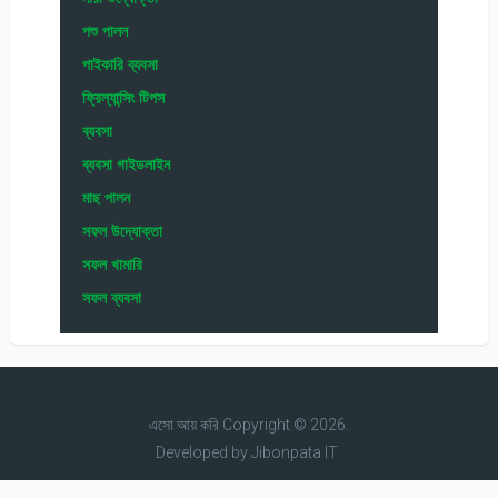
পশু পালন
পাইকারি ব্যবসা
ফ্রিল্যান্সিং টিপস
ব্যবসা
ব্যবসা গাইডলাইন
মাছ পালন
সফল উদ্যোক্তা
সফল খামারি
সফল ব্যবসা
এসো আয় করি
Copyright © 2026.
Developed by
Jibonpata IT