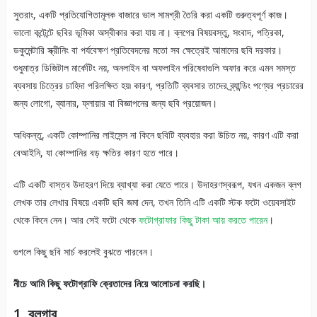
সুতরাং, একটি প্রতিযোগিতামূলক বাজারে ভাল সামগ্রী তৈরি করা একটি গুরুত্বপূর্ণ কাজ।
ভালো কন্টেন্টে ছবির ভূমিকা অস্বীকার করা যায় না। ব্লগের বিষয়বস্তু, সংবাদ, পত্রিকা,
ডকুমেন্টারি স্ক্রীনিং বা পর্যবেক্ষণ প্রতিবেদনের মতো সব ক্ষেত্রেই আমাদের ছবি দরকার।
শুধুমাত্র ডিজিটাল মার্কেটিং নয়, অনলাইন বা অফলাইন পরিষেবাগুলি অফার করে এমন সমস্ত
ব্যবসায় চিত্রের চাহিদা পরিলক্ষিত হয়৷ কারণ, প্রতিটি ব্যবসার তাদের ব্র্যান্ডিং পণ্যের প্রচারের
জন্য লোগো, ব্যানার, ফ্লায়ার বা বিজ্ঞাপনের জন্য ছবি প্রয়োজন।
অধিকন্তু, একটি কোম্পানির লাইসেন্স না কিনে ছবিটি ব্যবহার করা উচিত নয়, কারণ এটি করা
বেআইনি, যা কোম্পানির বড় ক্ষতির কারণ হতে পারে।
এটি একটি বাস্তব উদাহরণ দিয়ে ব্যাখ্যা করা যেতে পারে। উদাহরণস্বরূপ, যখন একজন ব্লগ
লেখক তার লেখার বিষয়ে একটি ছবি জমা দেন, তখন তিনি এটি একটি স্টক ফটো ওয়েবসাইট
থেকে কিনে নেন। আর সেই ফটো থেকে
ফটোগ্রাফার কিছু টাকা আয় করতে পারেন
।
গুগলে কিছু ছবি সার্চ করলেই বুঝতে পারবেন।
নীচে আমি কিছু ফটোগ্রাফি ক্রেতাদের নিয়ে আলোচনা করছি।
1. ব্লগার