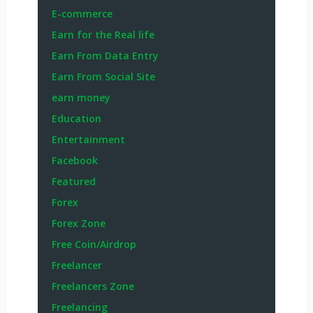
E-commerce
Earn for the Real life
Earn From Data Entry
Earn From Social Site
earn money
Education
Entertainment
Facebook
Featured
Forex
Forex Zone
Free Coin/Airdrop
Freelancer
Freelancers Zone
Freelancing