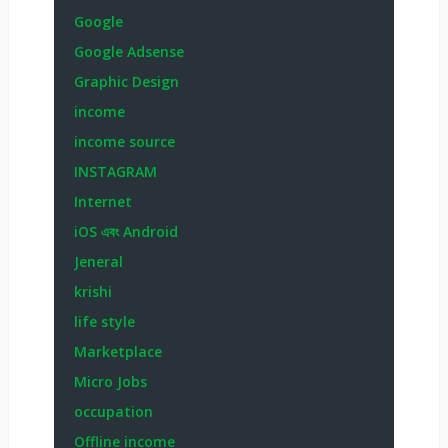
Google
Google Adsense
Graphic Design
income
income source
INSTAGRAM
Internet
iOS এবং Android
Jeneral
krishi
life style
Marketplace
Micro Jobs
occupation
Offline income