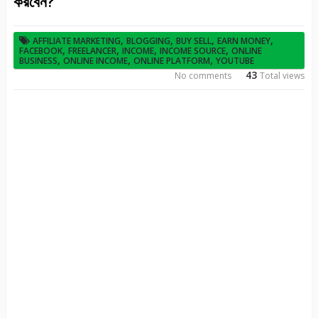
করবেন?
,
,
,
,
AFFILIATE MARKETING
BLOGGING
BUY SELL
EARN MONEY
,
,
,
,
FACEBOOK
FREELANCER
INCOME
INCOME SOURCE
ONLINE
,
,
,
BUSINESS
ONLINE INCOME
ONLINE PLATFORM
YOUTUBE
43
No comments
Total views