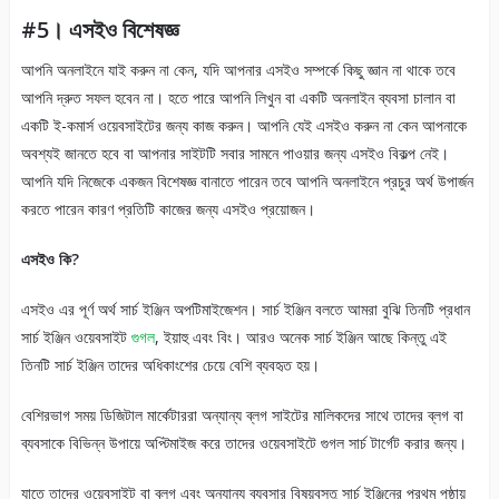
#5। এসইও বিশেষজ্ঞ
আপনি অনলাইনে যাই করুন না কেন, যদি আপনার এসইও সম্পর্কে কিছু জ্ঞান না থাকে তবে
আপনি দ্রুত সফল হবেন না। হতে পারে আপনি লিখুন বা একটি অনলাইন ব্যবসা চালান বা
একটি ই-কমার্স ওয়েবসাইটের জন্য কাজ করুন। আপনি যেই এসইও করুন না কেন আপনাকে
অবশ্যই জানতে হবে বা আপনার সাইটটি সবার সামনে পাওয়ার জন্য এসইও বিকল্প নেই।
আপনি যদি নিজেকে একজন বিশেষজ্ঞ বানাতে পারেন তবে আপনি অনলাইনে প্রচুর অর্থ উপার্জন
করতে পারেন কারণ প্রতিটি কাজের জন্য এসইও প্রয়োজন।
এসইও কি?
এসইও এর পূর্ণ অর্থ সার্চ ইঞ্জিন অপটিমাইজেশন। সার্চ ইঞ্জিন বলতে আমরা বুঝি তিনটি প্রধান
সার্চ ইঞ্জিন ওয়েবসাইট
গুগল
, ইয়াহু এবং বিং। আরও অনেক সার্চ ইঞ্জিন আছে কিন্তু এই
তিনটি সার্চ ইঞ্জিন তাদের অধিকাংশের চেয়ে বেশি ব্যবহৃত হয়।
বেশিরভাগ সময় ডিজিটাল মার্কেটাররা অন্যান্য ব্লগ সাইটের মালিকদের সাথে তাদের ব্লগ বা
ব্যবসাকে বিভিন্ন উপায়ে অপ্টিমাইজ করে তাদের ওয়েবসাইটে গুগল সার্চ টার্গেট করার জন্য।
যাতে তাদের ওয়েবসাইট বা ব্লগ এবং অন্যান্য ব্যবসার বিষয়বস্তু সার্চ ইঞ্জিনের প্রথম পৃষ্ঠায়