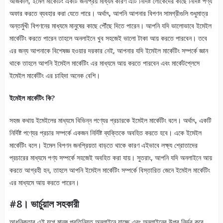
আজকাল, ইমেল মার্কেটিং একটি জনপ্রিয় মাধ্যম কারণ এটি নির্দিষ্ট লোকেদের কাছে নির্দিষ্ট পণ্য
অফার করতে ব্যবহার করা যেতে পারে। অর্থাৎ, আপনি আপনার বিপণন সামগ্রীগুলি শুধুমাত্র
অন্তর্মুখী বিপণনের মাধ্যমে মানুষের কাছে পৌঁছে দিতে পারেন। আপনি যদি ভালোভাবে ইমেইল
মার্কেটিং করতে পারেন তাহলে অনলাইনে খুব সহজেই ভালো টাকা আয় করতে পারবেন। তবে
এর জন্য আপনাকে বিশেষজ্ঞ হওয়ার দরকার নেই, আপনার যদি ইমেইল মার্কেটিং সম্পর্কে জ্ঞান
থাকে তাহলে আপনি ইমেইল মার্কেটিং এর মাধ্যমে আয় করতে পারবেন এবং মার্কেটপ্লেসে
ইমেইল মার্কেটিং এর চাহিদা অনেক বেশি।
ইমেইল মার্কেটিং কি?
সহজ কথায় ইমেইলের মাধ্যমে বিভিন্ন পণ্যের প্রচারকে ইমেইল মার্কেটিং বলে। অর্থাৎ, একটি
নির্দিষ্ট পণ্যের প্রচার সম্পর্কে একজন নির্দিষ্ট ব্যক্তিকে অবহিত করতে হবে। একে ইমেইল
মার্কেটিং বলে। ইমেল বিপণন জনপ্রিয়তা বাড়তে থাকে কারণ এইভাবে লক্ষ্য শ্রোতাদের
প্রচারের মাধ্যমে পণ্য সম্পর্কে সহজেই অবহিত করা যায়। সুতরাং, আপনি যদি অনলাইনে আয়
করতে আগ্রহী হন, তাহলে আপনি ইমেইল মার্কেটিং সম্পর্কে বিস্তারিত জেনে ইমেইল মার্কেটিং
এর মাধ্যমে আয় করতে পারেন।
#8। ভার্চুয়াল সহকারী
আধুনিকতার এই যুগে মানুষ প্রতিনিয়ত অনলাইনে যাচ্ছে এবং অনলাইনের উপর নির্ভর করে