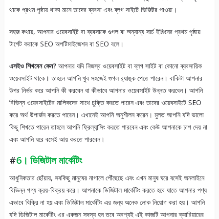
থাকে প্রথম পৃষ্ঠায় থাকা মানে তাদের ব্যবসা এবং ব্লগ সাইটে ভিজিটর পাওয়া।
সহজ কথায়, আপনার ওয়েবসাইট বা ব্যবসাকে গুগল বা অন্যান্য সার্চ ইঞ্জিনের প্রথম পৃষ্ঠায়
টার্গেট করাকে SEO অপটিমাইজেশন বা SEO বলে।
এসইও শিখবেন কেন?
আপনার যদি নিজস্ব ওয়েবসাইট বা ব্লগ সাইট বা কোনো ব্যবসায়িক
ওয়েবসাইট থাকে। তাহলে আপনি খুব সহজেই গুগল র‍্যাঙ্ক পেতে পারেন। বাকিটা আপনার
উপর নির্ভর করে আপনি কী করবেন বা কীভাবে আপনার ওয়েবসাইট উন্নত করবেন। আপনি
বিভিন্ন ওয়েবসাইটের মালিকদের সাথে চুক্তি করতে পারেন এবং তাদের ওয়েবসাইটে SEO
করে অর্থ উপার্জন করতে পারেন। এখানেই আপনি অনুশীলন করেন। মুলত আপনি যদি ভালো
কিছু শিখতে পারেন তাহলে আপনি ফ্রিল্যান্সিং করতে পারবেন এবং কেউ আপনাকে চাপ দেয় না
এবং আপনি ঘরে বসেই আয় করতে পারবেন।
#
6। ডিজিটাল মার্কেটিং
আধুনিকতার ছোঁয়ায়, সবকিছু মানুষের নাগালে পৌঁছেছে এবং এখন মানুষ ঘরে বসেই অনলাইনে
বিভিন্ন পণ্য ক্রয়-বিক্রয় করে। আপনাকে ডিজিটাল মার্কেটিং করতে হবে যাতে আপনার পণ্য
এভাবে বিক্রি না হয় এবং ডিজিটাল মার্কেটিং এর জন্য অনেক লোক নিয়োগ করা হয়। আপনি
যদি ডিজিটাল মার্কেটিং এর একজন সদস্য হন তবে অবশ্যই এই কাজটি আপনার ক্যারিয়ারের