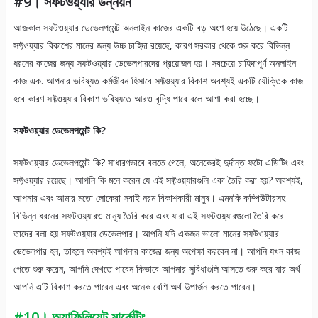
#9। সফটওয়্যার উন্নয়ন
আজকাল সফটওয়্যার ডেভেলপমেন্ট অনলাইন কাজের একটি বড় অংশ হয়ে উঠেছে। একটি
সফ্টওয়্যার বিকাশের মানের জন্য উচ্চ চাহিদা রয়েছে, কারণ সরকার থেকে শুরু করে বিভিন্ন
ধরনের কাজের জন্য সফটওয়্যার ডেভেলপারদের প্রয়োজন হয়। সবচেয়ে চাহিদাপূর্ণ অনলাইন
কাজ এক. আপনার ভবিষ্যত কর্মজীবন হিসাবে সফ্টওয়্যার বিকাশ অবশ্যই একটি যৌক্তিক কাজ
হবে কারণ সফ্টওয়্যার বিকাশ ভবিষ্যতে আরও বৃদ্ধি পাবে বলে আশা করা হচ্ছে।
সফটওয়্যার ডেভেলপমেন্ট কি?
সফটওয়্যার ডেভেলপমেন্ট কি? সাধারণভাবে বলতে গেলে, অনেকেরই দুর্দান্ত ফটো এডিটিং এবং
সফ্টওয়্যার রয়েছে। আপনি কি মনে করেন যে এই সফ্টওয়্যারগুলি একা তৈরি করা হয়? অবশ্যই,
আপনার এবং আমার মতো লোকেরা সবাই নরম বিকাশকারী মানুষ। এমনকি কম্পিউটারসহ
বিভিন্ন ধরনের সফটওয়্যারও মানুষ তৈরি করে এবং যারা এই সফটওয়্যারগুলো তৈরি করে
তাদের বলা হয় সফটওয়্যার ডেভেলপার। আপনি যদি একজন ভালো মানের সফটওয়্যার
ডেভেলপার হন, তাহলে অবশ্যই আপনার কাজের জন্য অপেক্ষা করবেন না। আপনি যখন কাজ
পেতে শুরু করেন, আপনি দেখতে পাবেন কিভাবে আপনার সুবিধাগুলি আসতে শুরু করে যার অর্থ
আপনি এটি বিকাশ করতে পারেন এবং অনেক বেশি অর্থ উপার্জন করতে পারেন।
#10। অ্যাফিলিয়েট মার্কেটিং