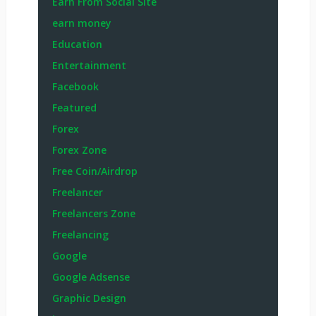
Earn From Social Site
earn money
Education
Entertainment
Facebook
Featured
Forex
Forex Zone
Free Coin/Airdrop
Freelancer
Freelancers Zone
Freelancing
Google
Google Adsense
Graphic Design