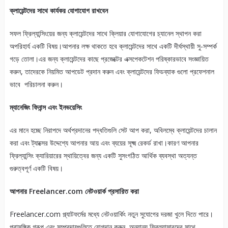
ক্লায়েন্টদের সাথে কার্যকর যোগাযোগ রাখবেন
সফল ফ্রিল্যান্সিংয়ের জন্য ক্লায়েন্টদের সাথে ক্লিয়ার যোগাযোগের চ্যানেল স্থাপন করা
অপরিহার্য একটি বিষয়।আপনার লক্ষ থাকতে হবে ক্লায়েন্টদের সাথে একটি দীর্ঘস্থায়ী সু-সম্পর্ক
গড়ে তোলা।এর জন্য ক্লায়েন্টদের কাছে প্রজেক্টের এক্সপেকটেশন পরিষ্কারভাবে সংজ্ঞায়িত
করুন, তাদেরকে নিয়মিত আপডেট প্রদান করুন এবং ক্লায়েন্টদের ফিডব্যাক গুলো প্রফেশনাল
ভাবে পরিচালনা করুন।
ম্যানেজিং ফিনান্স এবং ইনভয়েসিং
এর মানে হচ্ছে নিরাপদে অর্থপ্রদানের পদ্ধতিগুলি সেট আপ করা, অবিলম্বে ক্লায়েন্টদের চালান
করা এবং ট্যাক্সের উদ্দেশ্যে আপনার আয় এবং ব্যয়ের সূক্ষ্ম রেকর্ড রাখা।কারণ আপনার
ফ্রিল্যান্সিং ক্যারিয়ারের স্থায়িত্বের জন্য একটি সুসংগঠিত আর্থিক ব্যবস্থা অত্যন্ত
গুরুত্বপূর্ণ একটি বিষয়।
আপনার Freelancer.com নেটওয়ার্ক প্রসারিত করা
Freelancer.com প্ল্যাটফর্মের মধ্যে নেটওয়ার্কিং নতুন সুযোগের দরজা খুলে দিতে পারে।
প্রাসঙ্গিক গ্রূপ এবং সম্প্রদায়গুলিতে যোগদান করুন, অন্যান্য ফ্রিল্যান্সারদের সাথে