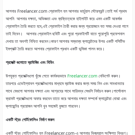
আপনার Freelancer.com প্রোফাইল হল আপনার ভার্চুয়াল স্টোরফ্রন্ট।তাই সর্ব প্রথম
আপনি আপনার দক্ষতা, অভিজ্ঞতা এবং ব্যক্তিত্বকে হাইলাইট করে এমন একটি আকর্ষক
প্রোফাইল তৈরি করতে হবে,এই প্রোফাইল তৈরী করার জন্য প্রয়োজনে যত সময় দেওয়া লাগে
তাই দিবেন। আপনার প্রোফাইল ছবিটি এবং পুরো প্রফাইলটি যাতে পুরোপুরি প্রফেশনাল
দেখায় তা অবশই নিশ্চিত করবেন।কারণ আপনার সম্ভাব্য ক্লায়েন্টদের উপর একটি পসিটিভ
ইমপ্যাক্ট তৈরি করতে আপনার প্রোফাইল প্রধান একটি ভূমিকা পালন করে।
প্রজেক্ট গুলোতে ব্রাউজিং এবং বিডিং
উপযুক্ত প্রজেক্টগুলো খুঁজে পেতে কার্যকরভাবে
Freelancer.com
নেভিগেট করুন।
তারপরে এভেইল্যাবল প্রজেক্টগুলোর মাধ্যমে ব্রাউজ করার জন্য সময় নিন এবং সাবধানতার
সাথে যেগুলো আপনার দক্ষতা এবং আগ্রহের সাথে সারিবদ্ধ সেগুলি নির্বাচন করুন।পার্সোনাল
ক্রাফট প্রজেক্টগুলো অফার করবেন তাতে করে আপনার দক্ষতা সম্পর্কে ক্লায়েন্টরা বোঝা এবং
ক্লায়েন্টের প্রয়োজন আপনি খুব সহজেই বুজতে পারবেন।
একটি স্ট্রং পোর্টফোলিও নির্মাণ করুন
একটি স্ট্রং পোর্টফোলিও হল Freelancer.com-এ আপনার ভিজ্যুয়াল সংক্ষিপ্ত বিবরণ।