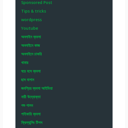
Sponsored Post
Tips & tricks
wordpress
Youtube
অনলাইন ব্যবসা
অনলাইনে কাজ
অনলাইনে চাকরি
খামার
ঘরে বসে ব্যবসা
ছাদ বাগান
জনপ্রিয় ব্যবসা আইডিয়া
নারী উদ্যোক্তা
পশু পালন
পাইকারি ব্যবসা
ফ্রিল্যান্সিং টিপস