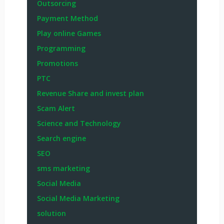
Outsorcing
Payment Method
Play online Games
Programming
Promotions
PTC
Revenue Share and invest plan
Scam Alert
Science and Technology
Search engine
SEO
sms marketing
Social Media
Social Media Marketing
solution