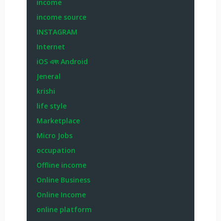
income
income source
INSTAGRAM
Internet
iOS এবং Android
Jeneral
krishi
life style
Marketplace
Micro Jobs
occupation
Offline income
Online Business
Online Income
online platform