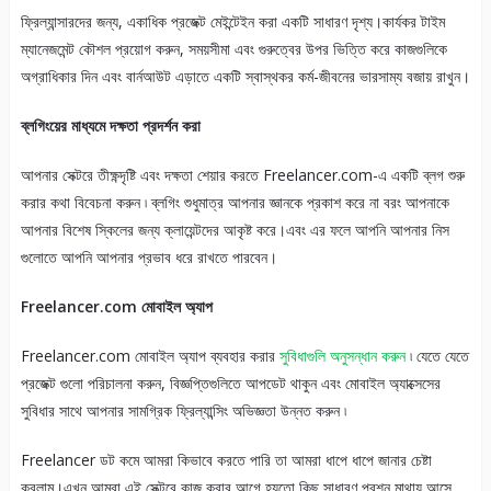
ফ্রিল্যান্সারদের জন্য, একাধিক প্রজেক্ট মেইন্টেইন করা একটি সাধারণ দৃশ্য।কার্যকর টাইম
ম্যানেজমেন্ট কৌশল প্রয়োগ করুন, সময়সীমা এবং গুরুত্বের উপর ভিত্তি করে কাজগুলিকে
অগ্রাধিকার দিন এবং বার্নআউট এড়াতে একটি স্বাস্থকর কর্ম-জীবনের ভারসাম্য বজায় রাখুন।
ব্লগিংয়ের মাধ্যমে দক্ষতা প্রদর্শন করা
আপনার সেক্টরে তীক্ষ্ণদৃষ্টি এবং দক্ষতা শেয়ার করতে Freelancer.com-এ একটি ব্লগ শুরু
করার কথা বিবেচনা করুন ৷ ব্লগিং শুধুমাত্র আপনার জ্ঞানকে প্রকাশ করে না বরং আপনাকে
আপনার বিশেষ স্কিলের জন্য ক্লায়েন্টদের আকৃষ্ট করে।এবং এর ফলে আপনি আপনার নিস
গুলোতে আপনি আপনার প্রভাব ধরে রাখতে পারবেন।
Freelancer.com মোবাইল অ্যাপ
Freelancer.com মোবাইল অ্যাপ ব্যবহার করার
সুবিধাগুলি অনুসন্ধান করুন
৷ যেতে যেতে
প্রজেক্ট গুলো পরিচালনা করুন, বিজ্ঞপ্তিগুলিতে আপডেট থাকুন এবং মোবাইল অ্যাক্সেসের
সুবিধার সাথে আপনার সামগ্রিক ফ্রিল্যান্সিং অভিজ্ঞতা উন্নত করুন ৷
Freelancer ডট কমে আমরা কিভাবে করতে পারি তা আমরা ধাপে ধাপে জানার চেষ্টা
করলাম।এখন আমরা এই সেক্টরে কাজ করার আগে হয়তো কিছু সাধারণ প্রশ্ন মাথায় আসে