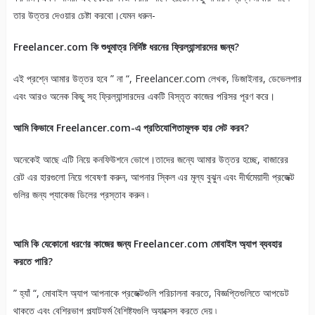
তার উত্তর দেওয়ার চেষ্টা করবো।যেমন ধরুন-
Freelancer.com কি শুধুমাত্র নির্দিষ্ট ধরনের ফ্রিল্যান্সারদের জন্য?
এই প্রশ্নে আমার উত্তর হবে ” না “, Freelancer.com লেখক, ডিজাইনার, ডেভেলপার
এবং আরও অনেক কিছু সহ ফ্রিল্যান্সারদের একটি বিস্তৃত কাজের পরিসর পূরণ করে।
আমি কিভাবে Freelancer.com-এ প্রতিযোগিতামূলক হার সেট করব?
অনেকেই আছে এটি নিয়ে কনফিউশনে ভোগে।তাদের জন্যে আমার উত্তর হচ্ছে, বাজারের
রেট এর হারগুলো নিয়ে গবেষণা করুন, আপনার স্কিল এর মূল্য বুঝুন এবং দীর্ঘমেয়াদী প্রজেক্ট
গুলির জন্য প্যাকেজ ডিলের প্রস্তাব করুন ৷
আমি কি যেকোনো ধরণের কাজের জন্য Freelancer.com মোবাইল অ্যাপ ব্যবহার
করতে পারি?
” হ্যাঁ “, মোবাইল অ্যাপ আপনাকে প্রজেক্টগুলি পরিচালনা করতে, বিজ্ঞপ্তিগুলিতে আপডেট
থাকতে এবং বেশিরভাগ প্ল্যাটফর্ম বৈশিষ্ট্যগুলি অ্যাক্সেস করতে দেয় ৷