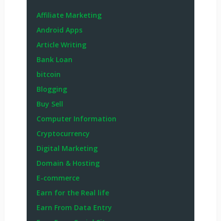
Affiliate Marketing
Android Apps
Article Writing
Bank Loan
bitcoin
Blogging
Buy Sell
Computer Information
Cryptocurrency
Digital Marketing
Domain & Hosting
E-commerce
Earn for the Real life
Earn From Data Entry