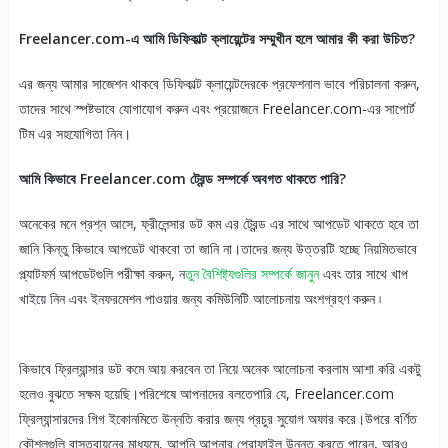
Freelancer.com-এ আমি ডিফিকাল্ট ক্লায়েন্টের সম্মুখীন হলে আমার কী করা উচিত?
এর জন্য আমার সাজেশন থাকবে ডিফিকাল্ট ক্লায়েন্টদেরকে প্রফেশনাল ভাবে পরিচালনা করুন,
তাদের সাথে স্পষ্টভাবে যোগাযোগ করুন এবং প্রয়োজনে Freelancer.com-এর সাপোর্ট
টিম এর সহযোগিতা নিন।
আমি কিভাবে Freelancer.com ট্রেন্ড সম্পর্কে অবগত থাকতে পারি?
অনেকের মনে প্রশ্ন আসে, ফ্রীলেন্সার ডট কম এর ট্রেন্ড এর সাথে আপডেট থাকতে হবে তা
জানি কিন্তু কিভাবে আপডেট থাকবো তা জানি না।তাদের জন্য উত্তরটি হচ্ছে নিয়মিতভাবে
প্ল্যাটফর্ম আপডেটগুলি পরীক্ষা করুন, ন
তুন বৈশিষ্ট্যগুলির সম্পর্কে জানুন
এবং তার সাথে খাপ
খাইয়ে নিন এবং ইনফরমেশন পাওয়ার জন্য কমিউনিটি আলোচনায় অংশগ্রহণ করুন ৷
কিভাবে ফ্রিল্যান্সার ডট কমে আয় করবেন তা নিয়ে অনেক আলোচনা করলাম আশা করি একটু
হলেও বুঝতে সক্ষম হয়েছি।পরিশেষে আপনাদের বলতেপারি যে, Freelancer.com
ফ্রিল্যান্সারদের গিগ ইকোনমিতে উন্নতি করার জন্য প্রচুর সুযোগ অফার করে।উপরে বর্ণিত
কৌশলগুলি বাস্তবায়নের মাধ্যমে, আপনি আপনার প্রোফাইল উন্নত করতে পারেন, আরও