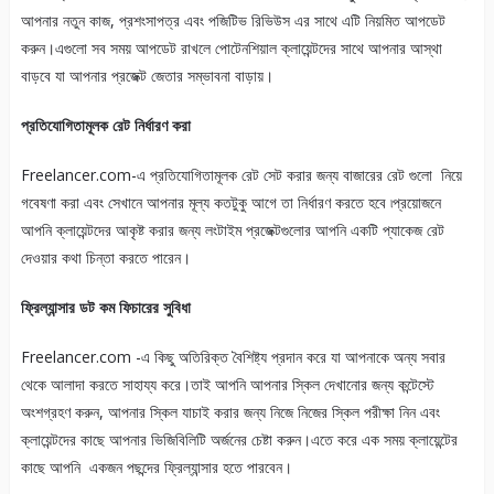
আপনার নতুন কাজ, প্রশংসাপত্র এবং পজিটিভ রিভিউস এর সাথে এটি নিয়মিত আপডেট
করুন।এগুলো সব সময় আপডেট রাখলে পোটেনশিয়াল ক্লায়েন্টদের সাথে আপনার আস্থা
বাড়বে যা আপনার প্রজেক্ট জেতার সম্ভাবনা বাড়ায়।
প্রতিযোগিতামূলক রেট নির্ধারণ করা
Freelancer.com-এ প্রতিযোগিতামূলক রেট সেট করার জন্য বাজারের রেট গুলো নিয়ে
গবেষণা করা এবং সেখানে আপনার মূল্য কতটুকু আগে তা নির্ধারণ করতে হবে ৷প্রয়োজনে
আপনি ক্লায়েন্টদের আকৃষ্ট করার জন্য লংটাইম প্রজেক্টগুলোর আপনি একটি প্যাকেজ রেট
দেওয়ার কথা চিন্তা করতে পারেন।
ফ্রিল্যান্সার ডট কম ফিচারের সুবিধা
Freelancer.com -এ কিছু অতিরিক্ত বৈশিষ্ট্য প্রদান করে যা আপনাকে অন্য সবার
থেকে আলাদা করতে সাহায্য করে।তাই আপনি আপনার স্কিল দেখানোর জন্য কন্টেস্টে
অংশগ্রহণ করুন, আপনার স্কিল যাচাই করার জন্য নিজে নিজের স্কিল পরীক্ষা নিন এবং
ক্লায়েন্টদের কাছে আপনার ভিজিবিলিটি অর্জনের চেষ্টা করুন।এতে করে এক সময় ক্লায়েন্টের
কাছে আপনি একজন পছন্দের ফ্রিল্যান্সার হতে পারবেন।