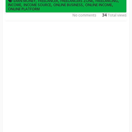
,
,
,
,
EARN MONEY
FREELANCER
FREELANCERS ZONE
FREELANCING
,
,
,
,
INCOME
INCOME SOURCE
ONLINE BUSINESS
ONLINE INCOME
ONLINE PLATFORM
34
No comments
Total views