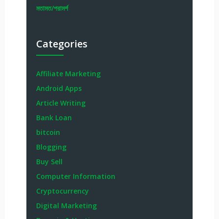
মতামত/পরামর্শ
Categories
Affiliate Marketing
Android Apps
Article Writing
Bank Loan
bitcoin
Blogging
Buy Sell
Computer Information
Cryptocurrency
Digital Marketing