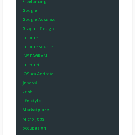
Freelancing
Google
Google Adsense
Graphic Design
income
income source
INSTAGRAM
Internet
iOS এবং Android
Jeneral
krishi
life style
Marketplace
Micro Jobs
occupation