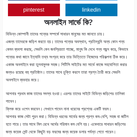
pinterest
linkedin
অনলাইন সার্ভে কি?
বিভিন্ন কোম্পানী তাদের পন্যের সম্পর্কে সাধারন মানুষের মত জানতে চায়।
এজন্য তাদেরকে জড়িপ করতে হয়। তাদের পন্যের অবস্থান, প্রতিদ্বন্দি অন্য কোন পন্য
কেমন ব্যবসা করছে, সেগুলি কেন জনপ্রিয়তা পাচ্ছে, মানুষ কি দেখে পন্য পছন্দ করে, কিভাবে
পন্যের কথা জানে ইত্যাদি তথ্য সংগ্রহ করে তার ভিত্তিতে নিজেদের পরিকল্পনা ঠিক করে।
একাজ অনলাইনে করা তুলনামুলক সহজ। পিটিসি সাইটের মত সার্ভে কাজে সহযোগিতা করার
জন্যও রয়েছে বহু প্রতিষ্ঠান। তাদের সাথে চুক্তি করলে তারা প্রশ্ন তৈরী করে সেগুলি
অনলাইনে ব্যবহার করে।
আপনার প্রথম কাজ তাদের সদস্য হওয়া। এরপর তাদের সাইটে বিভিন্ন জড়িপের তালিকা
পাবেন।
ক্লিক করে ওপেন করবেন। সেখানে পাবেন নানা ধরেনের প্রশ্নের একটি ফরম।
আপনার কাজ সেটা পুরন করা। বিভিন্ন ধরনের সার্ভের জন্য প্রশ্ন কম-বেশি, সহজ বা জটিল
হতে পারে। তার সাথে মিল রেখে অর্থের পরিমান কম বেশি হয়। একেবারে সাধারন জড়িপের
জন্য কয়েক সেন্ট থেকে কিছুটা বড় ফরমের জন্য কয়েক ডলার পর্যন্ত পেতে পারেন।