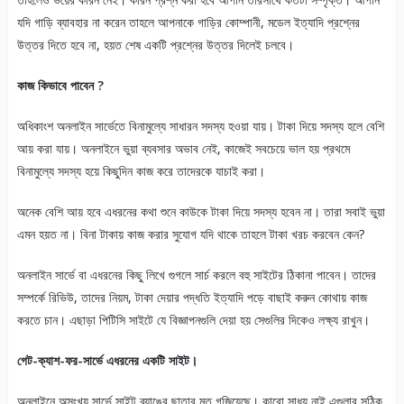
যদি গাড়ি ব্যাবহার না করেন তাহলে আপনাকে গাড়ির কোম্পানী, মডেল ইত্যাদি প্রশ্নের
উত্তর দিতে হবে না, হয়ত শেষ একটি প্রশ্নের উত্তর দিলেই চলবে।
কাজ কিভাবে পাবেন ?
অধিকাংশ অনলাইন সার্ভেতে বিনামুল্যে সাধারন সদস্য হওয়া যায়। টাকা দিয়ে সদস্য হলে বেশি
আয় করা যায়। অনলাইনে ভুয়া ব্যবসার অভাব নেই, কাজেই সবচেয়ে ভাল হয় প্রথমে
বিনামুল্যে সদস্য হয়ে কিছুদিন কাজ করে তাদেরকে যাচাই করা।
অনেক বেশি আয় হবে এধরনের কথা শুনে কাউকে টাকা দিয়ে সদস্য হবেন না। তারা সবাই ভুয়া
এমন হয়ত না। বিনা টাকায় কাজ করার সুযোগ যদি থাকে তাহলে টাকা খরচ করবেন কেন?
অনলাইন সার্ভে বা এধরনের কিছু লিখে গুগলে সার্চ করলে বহু সাইটের ঠিকানা পাবেন। তাদের
সম্পর্কে রিভিউ, তাদের নিয়ম, টাকা দেয়ার পদ্ধতি ইত্যাদি পড়ে বাছাই করুন কোথায় কাজ
করতে চান। এছাড়া পিটিসি সাইটে যে বিজ্ঞাপনগুলি দেয়া হয় সেগুলির দিকেও লক্ষ্য রাখুন।
গেট-ক্যাশ-ফর-সার্ভে এধরনের একটি সাইট।
অনলাইনে অসংখ্য সার্ভে সাইট ব্যাঙের ছাতার মত গজিয়েছে। কারো সাধ্য নাই এগুলার সঠিক