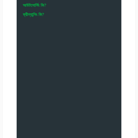
আউটসোর্সিং কি?
ফ্রীল্যান্সিং কি?