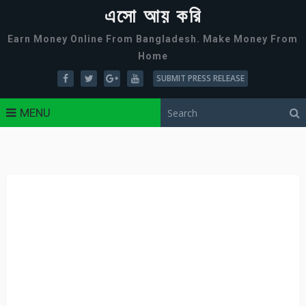
এসো আয় করি
Earn Money Online From Bangladesh. Make Money From
Home
SUBMIT PRESS RELEASE
MENU