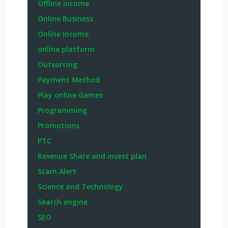
Offline income
Online Business
Online Income
online platform
Outsorcing
Payment Method
Play online Games
Programming
Promotions
PTC
Revenue Share and invest plan
Scam Alert
Science and Technology
Search engine
SEO