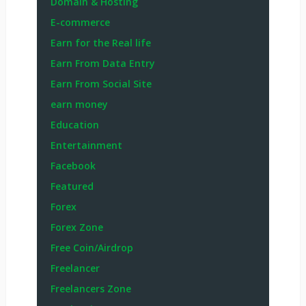
Domain & Hosting
E-commerce
Earn for the Real life
Earn From Data Entry
Earn From Social Site
earn money
Education
Entertainment
Facebook
Featured
Forex
Forex Zone
Free Coin/Airdrop
Freelancer
Freelancers Zone