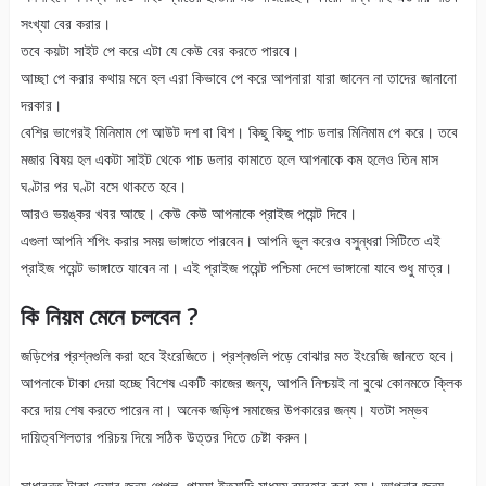
সংখ্যা বের করার।
তবে কয়টা সাইট পে করে এটা যে কেউ বের করতে পারবে।
আচ্ছা পে করার কথায় মনে হল এরা কিভাবে পে করে আপনারা যারা জানেন না তাদের জানানো
দরকার।
বেশির ভাগেরই মিনিমাম পে আউট দশ বা বিশ। কিছু কিছু পাচ ডলার মিনিমাম পে করে। তবে
মজার বিষয় হল একটা সাইট থেকে পাচ ডলার কামাতে হলে আপনাকে কম হলেও তিন মাস
ঘণ্টার পর ঘণ্টা বসে থাকতে হবে।
আরও ভয়ঙ্কর খবর আছে। কেউ কেউ আপনাকে প্রাইজ পয়েন্ট দিবে।
এগুলা আপনি শপিং করার সময় ভাঙ্গাতে পারবেন। আপনি ভুল করেও বসুন্ধরা সিটিতে এই
প্রাইজ পয়েন্ট ভাঙ্গাতে যাবেন না। এই প্রাইজ পয়েন্ট পশ্চিমা দেশে ভাঙ্গানো যাবে শুধু মাত্র।
কি নিয়ম মেনে চলবেন ?
জড়িপের প্রশ্নগুলি করা হবে ইংরেজিতে। প্রশ্নগুলি পড়ে বোঝার মত ইংরেজি জানতে হবে।
আপনাকে টাকা দেয়া হচ্ছে বিশেষ একটি কাজের জন্য, আপনি নিশ্চয়ই না বুঝে কোনমতে ক্লিক
করে দায় শেষ করতে পারেন না। অনেক জড়িপ সমাজের উপকারের জন্য। যতটা সম্ভব
দায়িত্বশিলতার পরিচয় দিয়ে সঠিক উত্তর দিতে চেষ্টা করুন।
সাধারনত টাকা দেয়ার জন্য পেপল, পায়যা ইত্যাদি মাধ্যম ব্যবহার করা হয়। আপনার জন্য