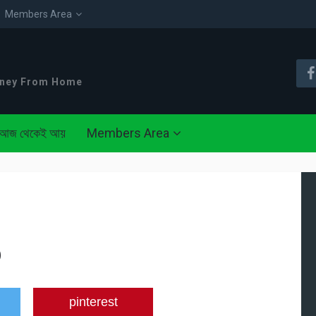
Members Area
oney From Home
আজ থেকেই আয়
Members Area
p
pinterest