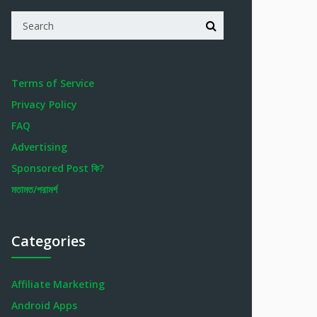
Terms of Service
Privacy Policy
FAQ
Advertising
Sponsored Post কি?
মতামত/পরামর্শ
Categories
Affiliate Marketing
Android Apps