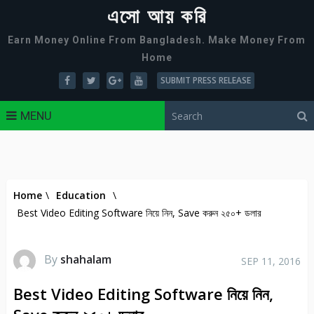
এসো আয় করি
Earn Money Online From Bangladesh. Make Money From
Home
SUBMIT PRESS RELEASE
MENU
Home
\
Education
\
Best Video Editing Software নিয়ে নিন, Save করুন ২৫০+ ডলার
By
shahalam
SEP 11, 2016
Best Video Editing Software নিয়ে নিন,