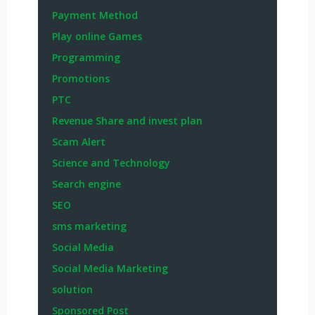
Payment Method
Play online Games
Programming
Promotions
PTC
Revenue Share and invest plan
Scam Alert
Science and Technology
Search engine
SEO
sms marketing
Social Media
Social Media Marketing
solution
Sponsored Post