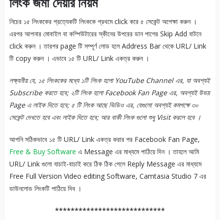
লিংক
জমা
দেয়ার
নিয়ম
নিচের ১৫ লিংককের প্রত্যেকটি লিংককে প্রথমে click করে ৫ সেকেন্ট অপেক্ষা করুন ।
এরপর আপনার মোবাইল বা কম্পিউটারের স্কীনের উপরের ডান পাশের Skip Add বাটনে
click করুন । তারপর page টি সম্পূর্ণ লোড হলে Address Bar থেকে URL/ Link
টি copy করুন । এভাবে ১৫ টি URL/ Link একত্র করুন ।
লক্ষ্যনীয়
যে
,
১৫ লিংককের
মধ্যে
১টি লিংক
হলো
YouTube Channel
এর,
যা
অবশ্যই
Subscribe
করতে
হবে
;
২টি
লিংক
হলো
Facebook Fan Page
এর
,
অবশ্যই
উভয়
Page
এ
লাইক
দিতে
হবে
;
৫
টি লিংক
আছে
ভিডিও
এর
,
যেগুলো
অবশ্যই
কমপক্ষে
৩০
সেকেন্ট
দেখতে
হবে
এবং
লাইক
দিতে
হবে
;
আর
বাকী
লিংক
গুলো
শুধু
Visit
করলে
হবে
।
আপনি সঠিকভাবে ১৫ টি URL/ Link একত্র করার পর Facebook Fan Page,
Free & Buy Software
এ Message এর মাধ্যমে পাঠিয়ে দিন । তাহলে আমি
URL/ Link গুলো যাচাই-বাচাই করে ঠিক ঠিক পেলে Reply Message এর মাধ্যমে
Free Full Version Video editing Software, Camtasia Studio 7 এর
ডাউনলোড লিংকটি পাঠিয়ে দিব ।
****************************