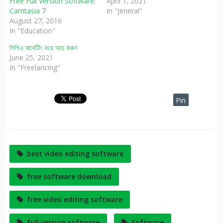
April 1, 2021
Free Full Version Software:
In "Jeneral"
Camtasia 7
August 27, 2016
In "Education"
সিপিএ মার্কেটিং করে আয় করুন
June 25, 2021
In "Freelancing"
Pin
It
best video editing software
free software download
free video editing software
full version software
Software