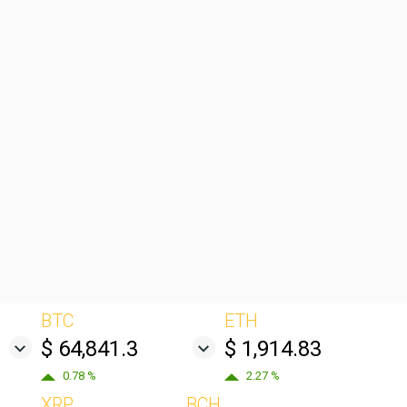
BTC
ETH
$ 64,841.3
$ 1,914.83
0.78 %
2.27 %
XRP
BCH