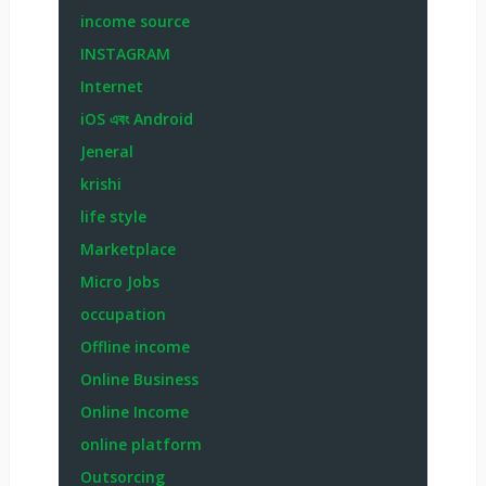
income source
INSTAGRAM
Internet
iOS এবং Android
Jeneral
krishi
life style
Marketplace
Micro Jobs
occupation
Offline income
Online Business
Online Income
online platform
Outsorcing