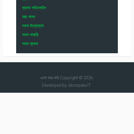
ব্যবসা গাইডলাইন
মাছ পালন
সফল উদ্যোক্তা
সফল খামারি
সফল ব্যবসা
এসো আয় করি
Copyright © 2026.
Developed by
Jibonpata IT