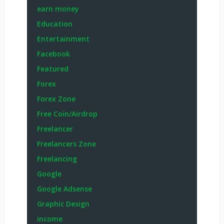
earn money
Education
Entertainment
Facebook
Featured
Forex
Forex Zone
Free Coin/Airdrop
Freelancer
Freelancers Zone
Freelancing
Google
Google Adsense
Graphic Design
income