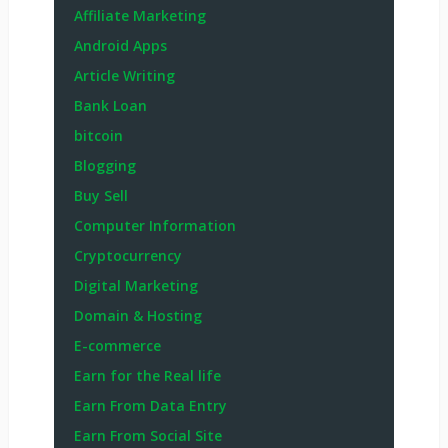
Affiliate Marketing
Android Apps
Article Writing
Bank Loan
bitcoin
Blogging
Buy Sell
Computer Information
Cryptocurrency
Digital Marketing
Domain & Hosting
E-commerce
Earn for the Real life
Earn From Data Entry
Earn From Social Site