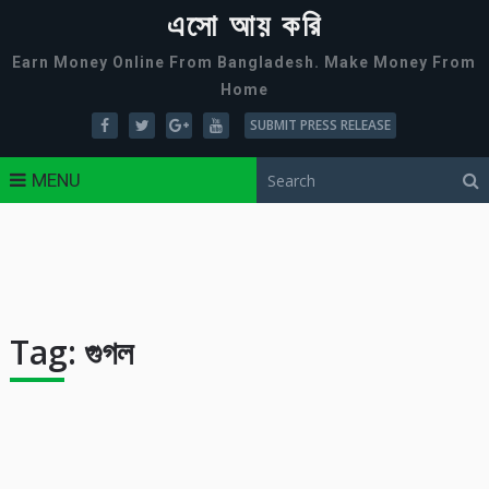
এসো আয় করি
Earn Money Online From Bangladesh. Make Money From
Home
SUBMIT PRESS RELEASE
MENU
Tag:
গুগল