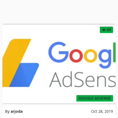
89
GOOGLE ADSENSE
By
arjoda
Oct 28, 2019