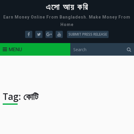
এসো আয় করি
Earn Money Online From Bangladesh. Make Money From
Home
SUBMIT PRESS RELEASE
MENU
Tag:
কোটি