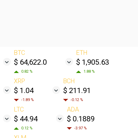
BTC
ETH
$ 64,622.0
$ 1,905.63
0.82 %
1.88 %
XRP
BCH
$ 1.04
$ 211.91
-1.89 %
-0.12 %
LTC
ADA
$ 44.94
$ 0.1889
0.12 %
-3.97 %
XLM