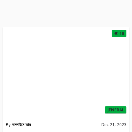
18
JENERAL
By
অনলাইনে আয়
Dec 21, 2023
Paytm থেকে আয় করার এই উপায় জানা আছে? রইল পকেট ভরানোর 5 টিপস
ONLINE INCOME
22
By
Humayra
Nov 01, 2021
অনলাইন ইনকাম ঘরে বসে মোবাইলে আয় করার সুযোগ দিচ্ছে এই ওয়েবসাইট
186