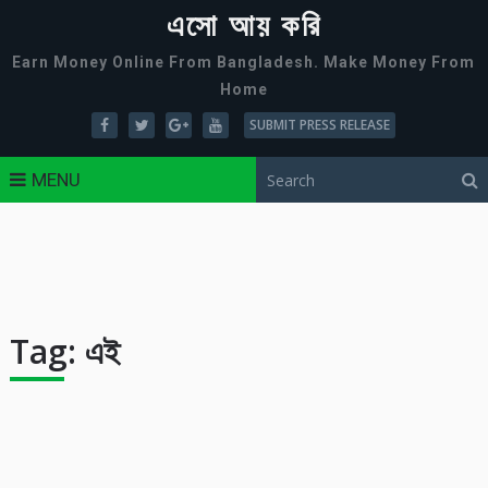
এসো আয় করি
Earn Money Online From Bangladesh. Make Money From
Home
SUBMIT PRESS RELEASE
MENU
Tag:
এই