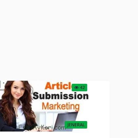
42
JENERAL