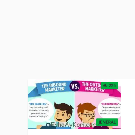
225
JENERAL