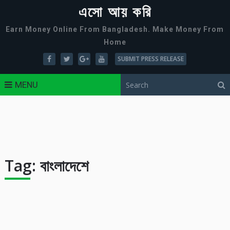
এসো আয় করি
Earn Money Online From Bangladesh. Make Money From
Home
SUBMIT PRESS RELEASE
MENU
Tag:
বাংলাদেশে