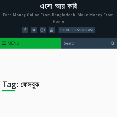
এসো আয় করি
Earn Money Online From Bangladesh. Make Money From
Home
SUBMIT PRESS RELEASE
MENU
Tag:
ফেসবুক