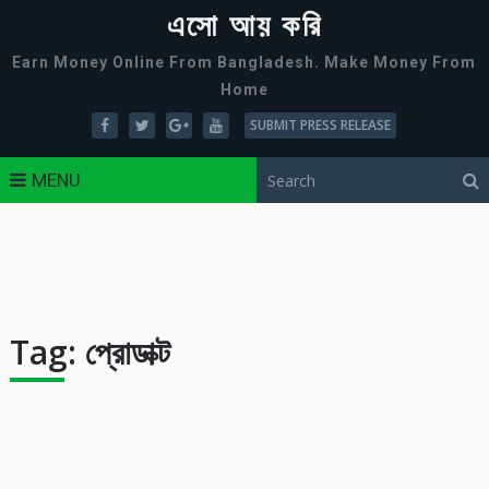
এসো আয় করি
Earn Money Online From Bangladesh. Make Money From
Home
SUBMIT PRESS RELEASE
MENU
Tag:
প্রোডাক্ট