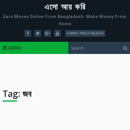
এসো আয় করি
Earn Money Online From Bangladesh. Make Money From
Home
SUBMIT PRESS RELEASE
MENU
Tag:
জব