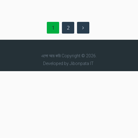
Posts
1
2
pagination
এসো আয় করি
Copyright © 2026.
Developed by
Jibonpata IT