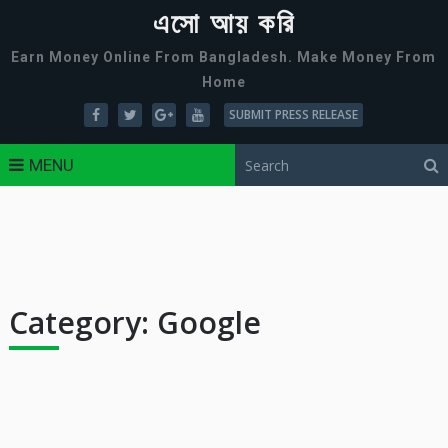
এসো আয় করি
Earn Money Online From Bangladesh. Make Money From
Home
SUBMIT PRESS RELEASE
MENU
Category:
Google