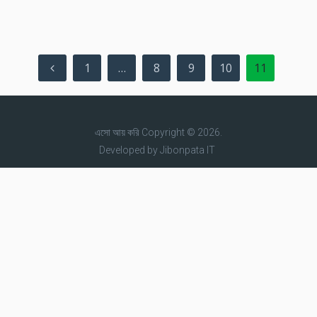
Posts
1
…
8
9
10
11
pagination
এসো আয় করি
Copyright © 2026.
Developed by
Jibonpata IT