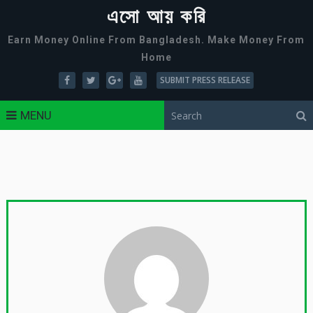
এসো আয় করি
Earn Money Online From Bangladesh. Make Money From
Home
SUBMIT PRESS RELEASE
MENU