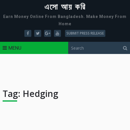
এসো আয় করি
Earn Money Online From Bangladesh. Make Money From
Home
SUBMIT PRESS RELEASE
MENU
Tag:
Hedging