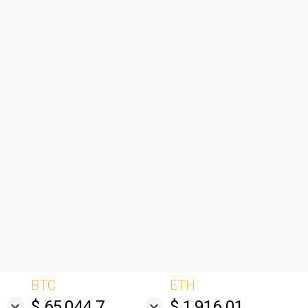
BTC
ETH
$ 65,044.7
$ 1,916.01