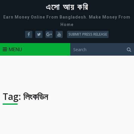
এসো আয় করি
Earn Money Online From Bangladesh. Make Money From
Home
SUBMIT PRESS RELEASE
MENU
Tag:
লিংকডিন