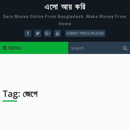
এসো আয় করি
Earn Money Online From Bangladesh. Make Money From
Home
SUBMIT PRESS RELEASE
MENU
Tag:
জেগে