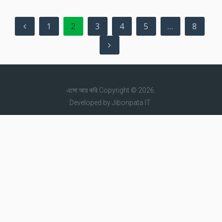
Posts
1
2
3
4
5
…
8
pagination
এসো আয় করি
Copyright © 2026.
Developed by
Jibonpata IT