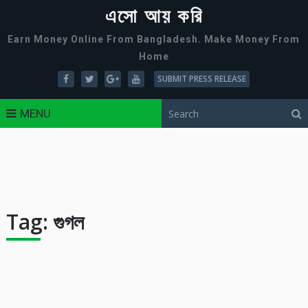
এসো আয় করি
Earn Money Online From Bangladesh. Make Money From
Home
SUBMIT PRESS RELEASE
MENU
Tag:
গুগল