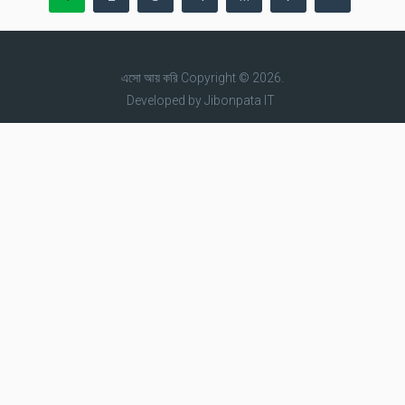
pagination
এসো আয় করি
Copyright © 2026.
Developed by
Jibonpata IT