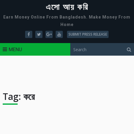
এসো আয় করি
Earn Money Online From Bangladesh. Make Money From
Home
SUBMIT PRESS RELEASE
MENU
Tag:
করে